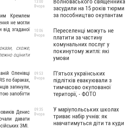
Волноваського священника
13:00
Вчора
засудили на 15 років тюрми
за пособництво окупантам
аним Кремлем
ення не могли
 від згаданої
Переселенці можуть не
10:06
Вчора
платити за частину
комунальних послуг у
окази, схоже,
покинутому житлі: які
алежно оцінити
умови
аній Оленівці
П’ятьох українських
09:53
Вчора
RS по бараках,
підлітків евакуювали з
нців загинули,
тимчасово окупованої
етою запобігти
території, - ФОТО
У маріупольських школах
09:35
йовиків Денис
Вчора
триває набір учнів: як
почали давати
навчатимуться діти та куди
сійських ЗМІ.