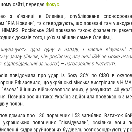
йному сайті, передає
Фокус
.
део з в'язниці в Оленівці, опубліковане спонсоров
ом "РІА Новини", та стверджують, що показані там ушкодж
 HIMARS. Російське ЗМІ показало також фрагменти ракети
одних доказів того, що їх знайшли саме в Оленівці.
винувачують одна одну в нападі, і наявні візуальні д
ьку заяву більше, ніж російську, але нині ISW не може нез
к, відповідальний за нього", — наголосили в Інституті.
сія повідомила про удар із боку ЗСУ по СІЗО в окупов
орони РФ заявило, що українські війська вистрілили з HIMA
 "Азова" й інших військовополонених, у результаті 40 украї
я. Позиція росіян така: Україна здійснила провокацію з м
ів у полон.
 повідомила про 130 поранених і 53 загиблих. Ватажок бо
 українських полонених "ліквідували", оскільки вони 
Численні кадри зруйнованих будівель розповсюджують у ро