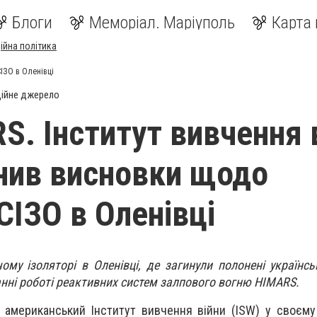
Блоги
Меморіал. Маріуполь
Карта 
ійна політика
ІЗО в Оленівці
ійне джерело
S. Інститут вивчення 
нив висновки щодо
СІЗО в Оленівці
ому ізоляторі в Оленівці, де загинули полонені українськ
анні роботі реактивних систем залпового вогню HIMARS.
 американський Інститут вивчення війни (ISW) у своєму 