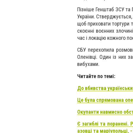
Пізніше Генштаб ЗСУ та 
України. Стверджується,
щоб приховати тортури т
скоєнні воєнних злочині
час і локацію кожного по
СБУ перехопила розмови
Оленівці. Один із них з
вибухами.
Читайте по темі:
До вбивства українських
Це була спрямована опер
Окупанти навмисно обст
Є загиблі та поранені. 
азовці та маріупольці,