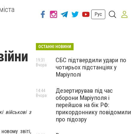
міста
Рус
ОСТАННІ НОВИНИ
війни
СБС підтвердили удари по
19:31
Вчора
чотирьох підстанціях у
Маріуполі
Дезертирував під час
14:44
Вчора
оборони Маріуполя і
перейшов на бік РФ:
прикордоннику повідомили
і військові з
про підозру
новому звіті,