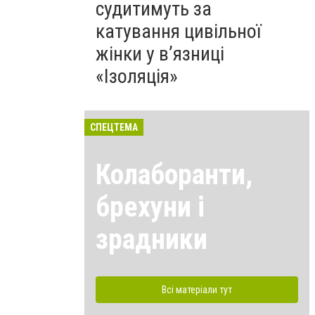
судитимуть за
катування цивільної
жінки у в’язниці
«Ізоляція»
СПЕЦТЕМА
Колаборанти,
брехуни і
зрадники
Всі матеріали тут