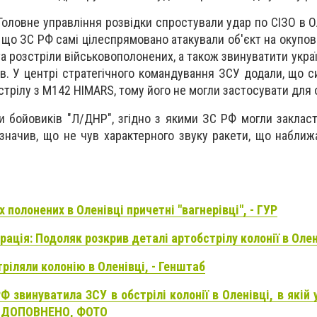
Головне управління розвідки спростували удар по СІЗО в О
 що ЗС РФ самі цілеспрямовано атакували об'єкт на окупова
а розстріли військовополонених, а також звинуватити укра
в. У центрі стратегічного командування ЗСУ додали, що с
стрілу з М142 HIMARS, тому його не могли застосувати для 
 бойовиків "Л/ДНР", згідно з якими ЗС РФ могли закласт
азначив, що не чув характерного звуку ракети, що наближ
 полонених в Оленівці причетні "вагнерівці", - ГУР
ація: Подоляк розкрив деталі артобстрілу колонії в Олен
ріляли колонію в Оленівці, - Генштаб
РФ звинуватила ЗСУ в обстрілі колонії в Оленівці, в якій
 - ДОПОВНЕНО, ФОТО