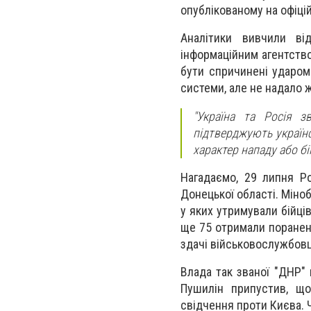
опублікованому на офіці
Аналітики вивчили ві
інформаційним агентств
бути спричинені ударом
системи, але не надало ж
"Україна та Росія з
підтверджують українс
характер нападу або бі
Нагадаємо, 29 липня Ро
Донецької області. Міноб
у яких утримували бійців
ще 75 отримали пораненн
здачі військовослужбовц
Влада так званої "ДНР"
Пушилін припустив, що
свідчення проти Києва. 