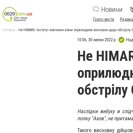
Новини
Голос міста
Редакц
Головна
Не HIMARS. Інститут вивчення війни оприлюднив висновки щодо обстрілу С
10:06, 30 липня 2022 р.
Над
Не HIMAR
оприлюд
обстрілу 
Наслідки вибуху в слідч
полку "Азов", не притам
Такого висновку дійшов