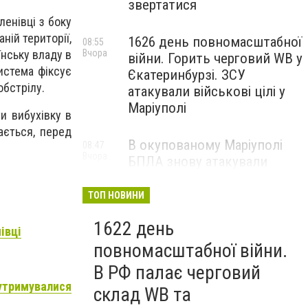
звертатися
ленівці з боку
ній території,
1626 день повномасштабної
08:55
Вчора
їнську владу в
війни. Горить черговий WB у
истема фіксує
Єкатеринбурзі. ЗСУ
обстрілу.
атакували військові цілі у
Маріуполі
и вибухівку в
ається, перед
В окупованому Маріуполі
08:47
Вчора
БПЛА знову атакували
енергетичну інфраструктуру,
— ВІДЕО
ТОП НОВИНИ
1622 день
івці
повномасштабної війни.
В РФ палає черговий
 утримувалися
склад WB та