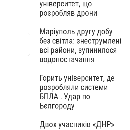
університет, що
розробляв дрони
Маріуполь другу добу
без світла: знеструмлені
всі райони, зупинилося
водопостачання
Горить університет, де
розробляли системи
БПЛА . Удар по
Бєлгороду
Двох учасників «ДНР»