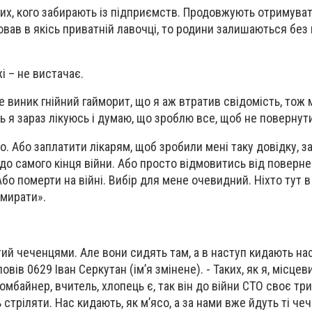
их, кого забирають із підприємств. Продовжують отримуват
ював в якісь приватній лавочці, то родини залишаються без
і – не вистачає.
е виник гнійний гайморит, що я аж втратив свідомість, тож
сь я зараз лікуюсь і думаю, що зроблю все, щоб не повернут
то. Або заплатити лікарям, щоб зробили мені таку довідку, з
 до самого кінця війни. Або просто відмовитись від поверн
 Або померти на війні. Вибір для мене очевидний. Ніхто тут в
омирати».
ий чеченцями. Але вони сидять там, а в наступ кидають на
повів 0629 Іван Серкутан (ім’я змінене). - Таких, як я, місцеви
комбайнер, вчитель, хлопець є, так він до війни СТО своє три
ть стріляти. Нас кидають, як м’ясо, а за нами вже йдуть ті чеч