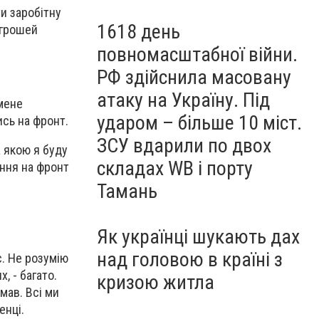
и заробітну
1618 день
 грошей
повномасштабної війни.
РФ здійснила масовану
атаку на Україну. Під
 мене
ударом – більше 10 міст.
ись на фронт.
ЗСУ вдарили по двох
а якою я буду
складах WB і порту
ення на фронт
Тамань
Як українці шукають дах
над головою в країні з
с. Не розумію
х, - багато.
кризою житла
мав. Всі ми
енці.