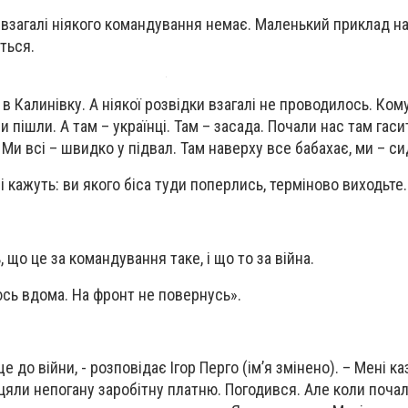
 взагалі ніякого командування немає. Маленький приклад на
ється.
в Калинівку. А ніякої розвідки взагалі не проводилось. Ком
и пішли. А там – українці. Там – засада. Почали нас там гаси
 Ми всі – швидко у підвал. Там наверху все бабахає, ми – си
і кажуть: ви якого біса туди поперлись, терміново виходьте
 що це за командування таке, і що то за війна.
юсь вдома. На фронт не повернусь».
 до війни, - розповідає Ігор Перго (ім’я змінено). – Мені ка
іцяли непогану заробітну платню. Погодився. Але коли почал