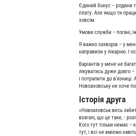
Єдиний бонус – родини т
плату. Але якщо ти прац
зовсім.
Умови служби – погані, їж
Я важко захворів – у мен
направили у лікарню. І о
Варіантів у мене не бага
лікуватись дуже довго –
і потрапити до в’язниці.
Новоазовську не хоче п
Історія друга
«Новоазовськ весь забит
взагалі, що це таке, - роз
Кого тут тільки немає – 
тут, і всі не вміємо наві