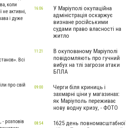
ва, коли
У Маріуполі окупаційна
16:06
 не активні,
адміністрація оскаржує
вава і дуже
визнане російськими
судами право власності на
житло
В окупованому Маріуполі
11:21
повідомляють про гучний
станов». Всі
вибух на тлі загрози атаки
БПЛА
іли про свій
Черги біля криниць і
09:00
захмарні ціни у магазинах:
як Маріуполь переживає
нову водну кризу, - ФОТО
 - розповів
1625 день повномасштабної
08:54