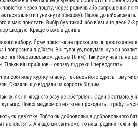
Оскільки мені цей папірець вручили особисто, я побоявся з
 повістки через пошту, через родичів або запрошення по те
аються залягти і уникнути призову). Пішов до військомата.
ого я маю пристати. Вибір був такий: або в’язниця десь 2-3 
епер шкодую. Краще б вже відсидів.
ніякого вибору. Йому повістка не приходила, а просто зател
 і попросили під’їхати. Він тупанув, подумав, ну хоч розпита
кає під Новоазовськом, десь в 10 км). Так йому навіть не д
. Тільки він прийшов – одразу під руки і переодягать.
пив собі нову куртку класну. Так весь його одяг, в тому числ
ули. Сказали, що віддали на користь бідним.
такі ж, як і я, жодного разу не обстріляні. Один з астмою, у 
кульгає. Ніякої медкомісії ніхто не проходить – гребуть усі
ають як дев’ятку. Тобто як добровольців добровольчого бат
ат не платять. А якщо ми загинемо, то наші родини теж ні фі