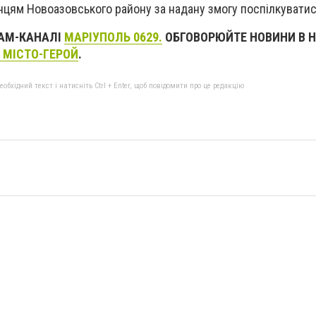
цям Новоазовського району за надану змогу поспілкуватис
РАМ-КАНАЛІ
МАРІУПОЛЬ 0629.
ОБГОВОРЮЙТЕ НОВИНИ В Н
 МІСТО-ГЕРОЙ
.
бхідний текст і натисніть Ctrl + Enter, щоб повідомити про це редакцію