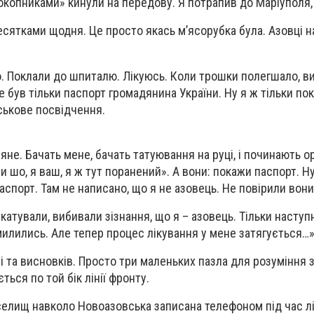
окопниками» кинули на передову. Я потрапив до Маріуполя, 
есятками щодня. Це просто якась м’ясорубка була. Азовці на
. Поклали до шпиталю. Лікуюсь. Коли трошки полегшало, 
е був тільки паспорт громадянина України. Ну я ж тільки по
ськове посвідчення.
яне. Бачать мене, бачать татуювання на руці, і починають ор
ви шо, я ваш, я ж тут поранений». А вони: покажи паспорт. Н
спорт. Там не написано, що я не азовець. Не повірили вони
 катували, вибивали зізнання, що я – азовець. Тільки наступ
милились. Але тепер процес лікування у мене затягується…
лі та висновків. Просто три маленьких пазла для розуміння 
ться по той бік лінії фронту.
елищ навколо Новоазовська записана телефоном під час л