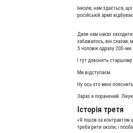
Інколи, нам здається, що
російській армії відбува
Дали нам наказ заходити 
забажалось, він сказав, м
5 чоловік одразу 200-ми.
І тут дзвонять старшому 
Ми відступаєм.
Ну ось хто мені пояснить,
Зараз я поранений. Ліку
Історія третя
«Я пішов за контрактом ще
треба рити окопи, і пооб