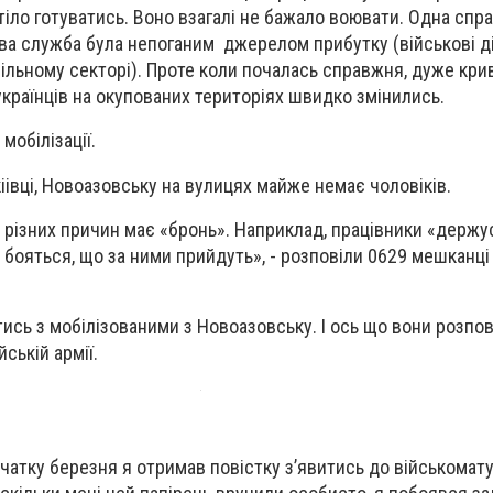
тіло готуватись. Воно взагалі не бажало воювати. Одна спра
ва служба була непоганим джерелом прибутку (військові дії
вільному секторі). Проте коли почалась справжня, дуже кри
українців на окупованих територіях швидко змінились.
мобілізації.
іівці, Новоазовську на вулицях майже немає чоловіків.
 з різних причин має «бронь». Наприклад, працівники «держу
і бояться, що за ними прийдуть», - розповіли 0629 мешканці
ись з мобілізованими з Новоазовську. І ось що вони розпов
ській армії.
чатку березня я отримав повістку з’явитись до військомату,