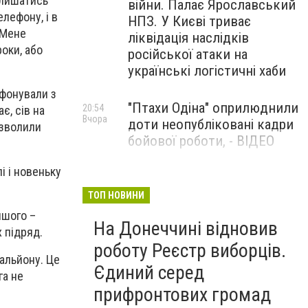
алишатись
війни. Палає Ярославський
лефону, і в
НПЗ. У Києві триває
 Мене
ліквідація наслідків
роки, або
російської атаки на
українські логістичні хаби
ефонували з
"Птахи Одіна" оприлюднили
20:54
є, сів на
Вчора
доти неопубліковані кадри
озволили
бойової роботи, - ВІДЕО
і і новеньку
Маріуполець Андрій
17:15
Вчора
Бєдняков зіграє тата
ТОП НОВИНИ
Петрика П’яточкина у
іншого –
На Донеччині відновив
новому українському
х підряд.
фільмі, - ФОТО
роботу Реєстр виборців.
альйону. Це
Єдиний серед
га не
прифронтових громад