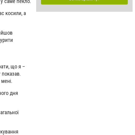
у саме пекло.
с косили, а
вийшов
курити
ати, що я –
у показав.
 мені.
ного дня
»
загальної
ікування