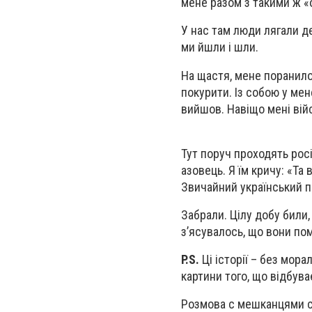
мене разом з такими ж «
У нас там люди лягали д
ми йшли і шли.
На щастя, мене поранило
покурити. Із собою у мен
вийшов. Навіщо мені вій
Тут поруч проходять росі
азовець. Я їм кричу: «Та 
Звичайний український па
Забрали. Цілу добу били,
з’ясувалось, що вони по
P.S.
Ці історії – без мора
картини того, що відбуває
Розмова с мешканцями с