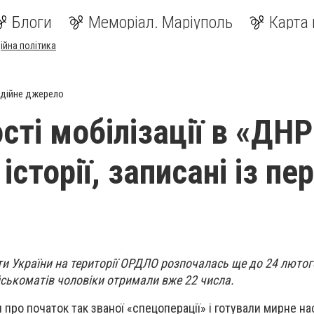
Блоги
Меморіал. Маріуполь
Карта 
ійна політика
дійне джерело
сті мобілізації в «ДНР
 історії, записані із п
оти України на території ОРДЛО розпочалась ще до 24 лютог
йськоматів чоловіки отримали вже 22 числа.
 про початок так званої «спецоперації» і готували мирне н