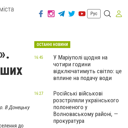
міста
Рус
ОСТАННІ НОВИНИ
».
У Маріуполі щодня на
16:45
чотири години
ерших
відключатимуть світло: це
вплине на подачу води
Російські військові
16:27
розстріляли українського
полоненого у
о. В Донецьку
Волноваському районі, —
прокуратура
аселення до