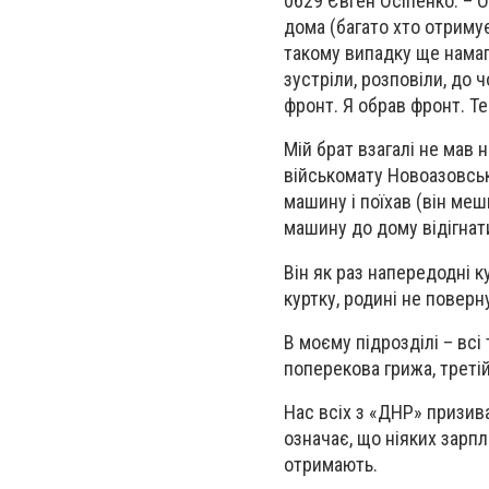
0629 Євген Осіпенко. – 
дома (багато хто отримує
такому випадку ще намаг
зустріли, розповіли, до ч
фронт. Я обрав фронт. Т
Мій брат взагалі не мав 
військомату Новоазовська
машину і поїхав (він меш
машину до дому відігнати
Він як раз напередодні ку
куртку, родині не поверн
В моєму підрозділі – всі 
поперекова грижа, третій 
Нас всіх з «ДНР» призив
означає, що ніяких зарпл
отримають.