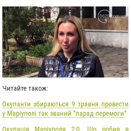
Читайте також:
Окупанти збираються 9 травня провести
у Маріуполі так званий "парад перемоги"
Окупація Маріуполя 2:0. Що робив в