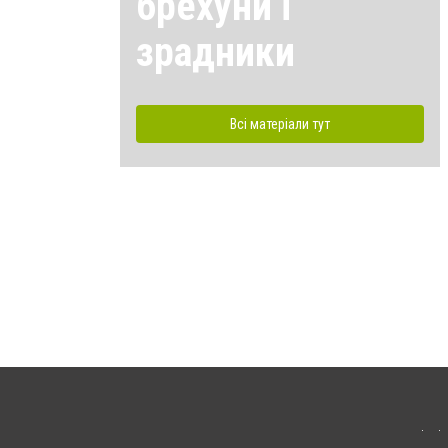
брехуни і
зрадники
Всі матеріали тут