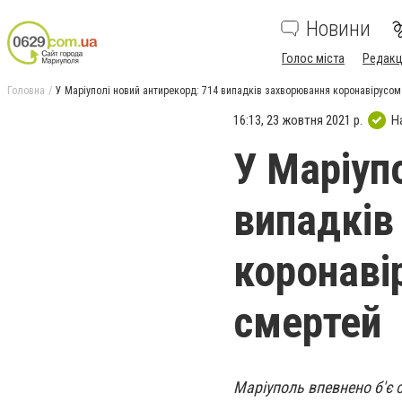
Новини
Голос міста
Редакц
Головна
У Маріуполі новий антирекорд: 714 випадків захворювання коронавірусом
16:13, 23 жовтня 2021 р.
Н
У Маріуп
випадків
коронаві
смертей
Маріуполь впевнено б'є 