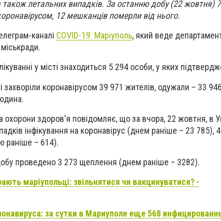
а також летальних випадків.
За останню добу (22 жовтня) 
коронавірусом, 12 мешканців померли від нього.
елеграм-каналі
COVID-19. Маріуполь
, який веде департамен
 міськради.
лікуванні у місті знаходиться
5 294
особи, у яких підтвердж
ті захворіли коронавірусом 39 971 жителів, одужали – 33 946
людина.
а охорони здоров'я повідомляє, що за в
чора, 22 жовтня, в У
адків інфікування на коронавірус (днем раніше – 23 785),
4
 раніше – 614).
добу проведено 3 273 щеплення (днем раніше – 3282).
ають маріупольці: звільнятися чи вакцинуватися? -
онавируса: за сутки в Мариуполе еще 568 инфицированны