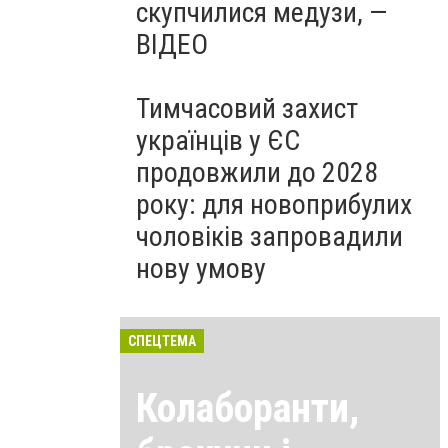
скупчилися медузи, —
ВІДЕО
Тимчасовий захист
українців у ЄС
продовжили до 2028
року: для новоприбулих
чоловіків запровадили
нову умову
СПЕЦТЕМА
Колаборанти,