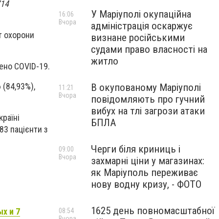
714
У Маріуполі окупаційна
16:06
Вчора
адміністрація оскаржує
т охорони
визнане російськими
судами право власності на
житло
ено COVID-19.
 (84,93%),
В окупованому Маріуполі
11:21
Вчора
повідомляють про гучний
вибух на тлі загрози атаки
країні
БПЛА
83
пацієнти з
Черги біля криниць і
09:00
Вчора
захмарні ціни у магазинах:
як Маріуполь переживає
нову водну кризу, - ФОТО
1625 день повномасштабної
х и 7
08:54
Вчора