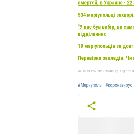
смертей, в Украине - 22
534 маріупольці захвор
"У вас був вибір, ви сам
відділеннях
19 маріупольців за довг
Перевірка закладів. Чи 
Якщо ви помітили помилку, виділіть нео
#Мариуполь
#коронавирус