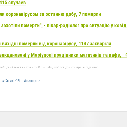
 415 случаев
іли коронавірусом за останню добу, 7 померли
і захотіли померти", - лікар-радіолог про ситуацію у кові
і вихідні померли від коронавірусу, 1147 захворіли
вакциновані у Маріуполі працівники магазинів та кафе, -
бхідний текст і натисніть Ctrl + Enter, щоб повідомити про це редакцію
#Covid-19
#вакцина