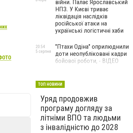
війни. Палає Ярославський
НПЗ. У Києві триває
ліквідація наслідків
російської атаки на
дних
українські логістичні хаби
"Птахи Одіна" оприлюднили
20:54
5 серпня
доти неопубліковані кадри
 ФОТО
бойової роботи, - ВІДЕО
Маріуполець Андрій
17:15
5 серпня
Бєдняков зіграє тата
ТОП НОВИНИ
Петрика П’яточкина у
Уряд продовжив
новому українському
фільмі, - ФОТО
програму догляду за
літніми ВПО та людьми
з інвалідністю до 2028