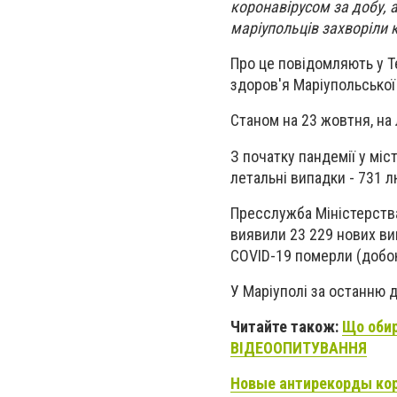
коронавірусом за добу, 
маріупольців захворіли 
Про це повідомляють у Т
здоров'я Маріупольської
Станом на 23 жовтня, на 
З початку пандемії у міс
летальні випадки - 731 
Пресслужба
Міністерств
виявили
23 229
нових вип
COVID-19 померли (добою
У Маріуполі за останню 
Читайте також:
Що обир
ВІДЕООПИТУВАННЯ
Новые антирекорды кор