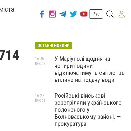
міста
Рус
ОСТАННІ НОВИНИ
 714
У Маріуполі щодня на
16:45
Вчора
чотири години
відключатимуть світло: це
вплине на подачу води
Російські військові
16:27
Вчора
розстріляли українського
полоненого у
Волноваському районі, —
прокуратура