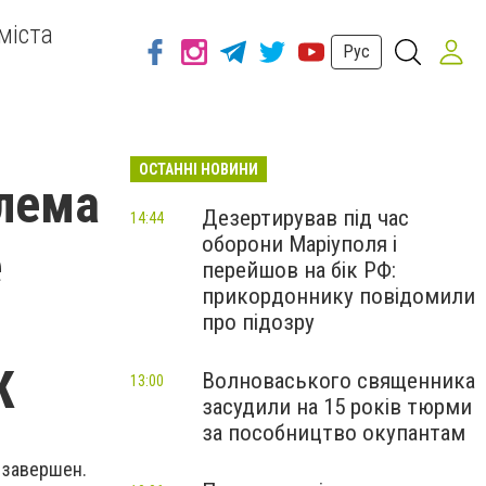
міста
Рус
ОСТАННІ НОВИНИ
блема
Дезертирував під час
14:44
оборони Маріуполя і
е
перейшов на бік РФ:
прикордоннику повідомили
про підозру
Ж
Волноваського священника
13:00
засудили на 15 років тюрми
за пособництво окупантам
 завершен.