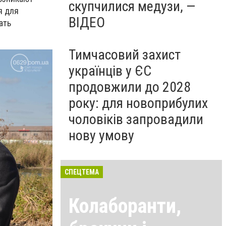
скупчилися медузи, —
я для
ВІДЕО
ать
Тимчасовий захист
українців у ЄС
продовжили до 2028
року: для новоприбулих
чоловіків запровадили
нову умову
СПЕЦТЕМА
Колаборанти,