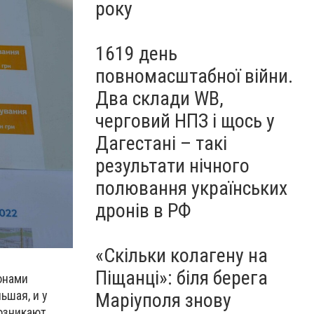
року
1619 день
повномасштабної війни.
Два склади WB,
черговий НПЗ і щось у
Дагестані – такі
результати нічного
полювання українських
дронів в РФ
«Скільки колагену на
Піщанці»: біля берега
онами
ьшая, и у
Маріуполя знову
озникают