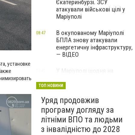
Єкатеринбурзі. ЗСУ
атакували військові цілі у
Маріуполі
В окупованому Маріуполі
08:47
БПЛА знову атакували
енергетичну інфраструктуру,
— ВІДЕО
та, установке
У Маріуполі щодня на
Также
16:45
Вчора
чотири години
инимизировать
відключатимуть світло: це
ТОП НОВИНИ
вплине на подачу води
Уряд продовжив
програму догляду за
літніми ВПО та людьми
з інвалідністю до 2028