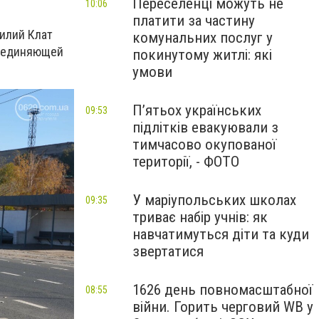
Переселенці можуть не
10:06
платити за частину
илий Клат
комунальних послуг у
соединяющей
покинутому житлі: які
умови
П’ятьох українських
09:53
підлітків евакуювали з
тимчасово окупованої
території, - ФОТО
У маріупольських школах
09:35
триває набір учнів: як
навчатимуться діти та куди
звертатися
1626 день повномасштабної
08:55
війни. Горить черговий WB у