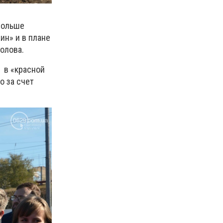
 больше
ин» и в плане
голова.
я в «красной
о за счет