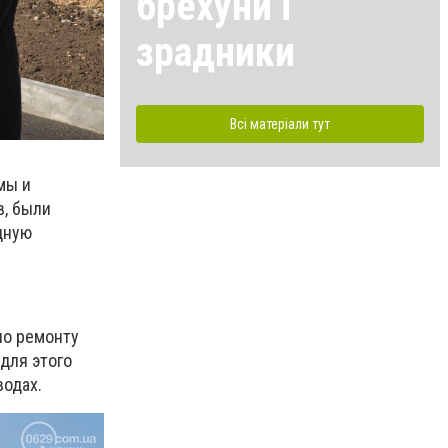
брехуни і
зрадники
Всі матеріали тут
мы и
в, были
дную
по ремонту
для этого
водах.