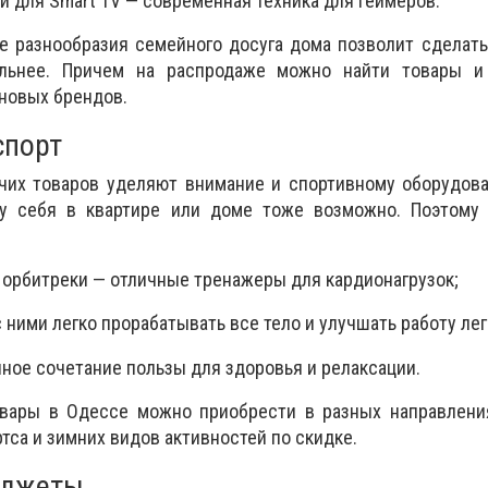
и для Smart TV — современная техника для геймеров.
ве разнообразия семейного досуга дома позволит сделат
ельнее. Причем на распродаже можно найти товары 
 новых брендов.
спорт
чих товаров уделяют внимание и спортивному оборудова
 у себя в квартире или доме тоже возможно. Поэтому
 орбитреки — отличные тренажеры для кардионагрузок;
ними легко прорабатывать все тело и улучшать работу лег
ное сочетание пользы для здоровья и релаксации.
вары в Одессе можно приобрести в разных направления
тса и зимних видов активностей по скидке.
аджеты