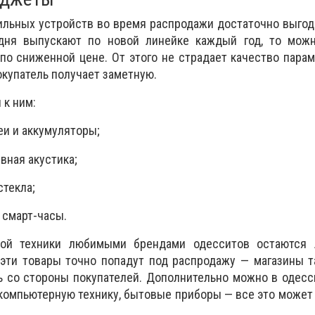
льных устройств во время распродажи достаточно выгод
дня выпускают по новой линейке каждый год, то мож
по сниженной цене. От этого не страдает качество пара
окупатель получает заметную.
 к ним:
еи и аккумуляторы;
вная акустика;
стекла;
 смарт-часы.
ой техники любимыми брендами одесситов остаются Ap
 эти товары точно попадут под распродажу — магазины 
 со стороны покупателей. Дополнительно можно в одесс
компьютерную технику, бытовые приборы — все это может