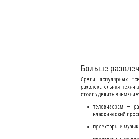
Больше развлеч
Среди популярных то
развлекательная техни
стоит уделить внимание
телевизорам — ра
классический прос
проекторы и музыка