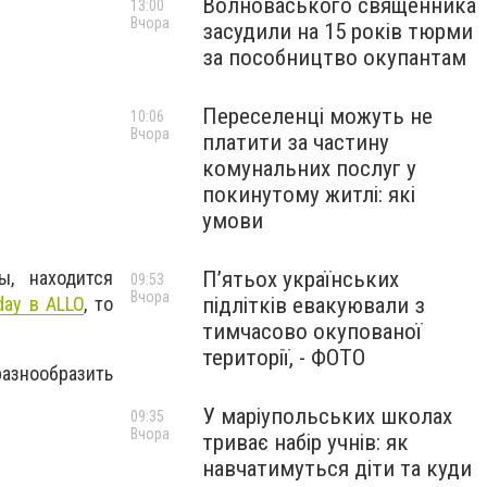
Волноваського священника
13:00
Вчора
засудили на 15 років тюрми
за пособництво окупантам
Переселенці можуть не
10:06
Вчора
платити за частину
комунальних послуг у
покинутому житлі: які
умови
П’ятьох українських
, находится
09:53
Вчора
підлітків евакуювали з
iday в ALLO
, то
тимчасово окупованої
території, - ФОТО
азнообразить
У маріупольських школах
09:35
Вчора
триває набір учнів: як
навчатимуться діти та куди