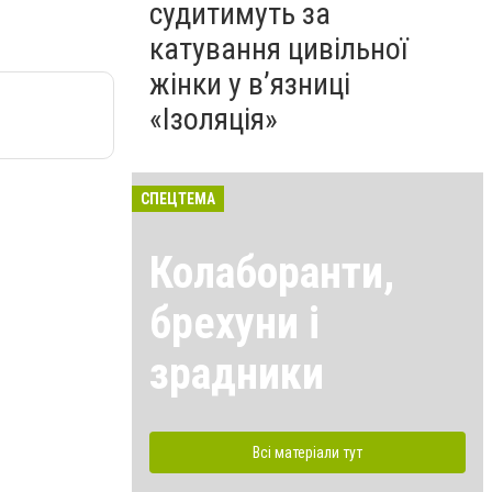
судитимуть за
катування цивільної
жінки у в’язниці
«Ізоляція»
СПЕЦТЕМА
Колаборанти,
брехуни і
зрадники
Всі матеріали тут