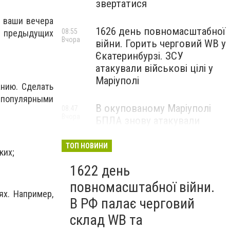
звертатися
ь ваши вечера
1626 день повномасштабної
08:55
и предыдущих
Вчора
війни. Горить черговий WB у
Єкатеринбурзі. ЗСУ
атакували військові цілі у
Маріуполі
нию. Сделать
 популярными
В окупованому Маріуполі
08:47
Вчора
БПЛА знову атакували
енергетичну інфраструктуру,
— ВІДЕО
ТОП НОВИНИ
ких;
1622 день
повномасштабної війни.
х. Например,
В РФ палає черговий
склад WB та