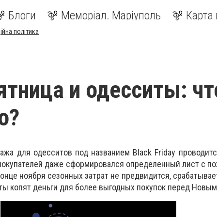
Блоги
Меморіал. Маріуполь
Карта 
ійна політика
ятница и одесситы: чт
о?
жа для одесситов под названием Black Friday проводитс
 покупателей даже сформировался определенный лист с п
 конце ноября сезонных затрат не предвидится, срабатыва
иты копят деньги для более выгодных покупок перед Новым