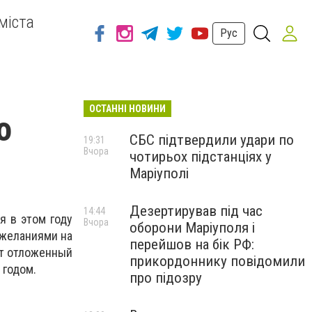
міста
Рус
ОСТАННІ НОВИНИ
о
СБС підтвердили удари по
19:31
Вчора
чотирьох підстанціях у
Маріуполі
Дезертирував під час
14:44
я в этом году
Вчора
оборони Маріуполя і
ожеланиями на
перейшов на бік РФ:
ет отложенный
прикордоннику повідомили
 годом.
про підозру