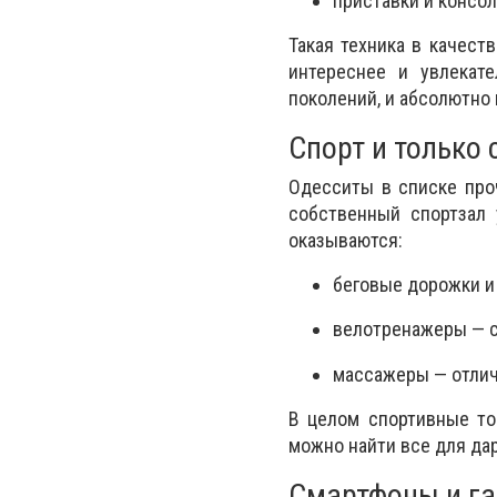
приставки и консол
Такая техника в качест
интереснее и увлекат
поколений, и абсолютно
Спорт и только 
Одесситы в списке про
собственный спортзал
оказываются:
беговые дорожки и
велотренажеры — с 
массажеры — отлич
В целом спортивные то
можно найти все для дар
Смартфоны и г