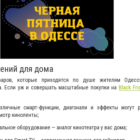
ений для дома
варов, которые приходятся по душе жителям Одессы
ка. Если уж и совершать масштабные покупки на
Black Fr
:
зличные смарт-функции, диагонали и эффекты могут р
мотр киноленты;
льное оборудование — аналог кинотеатра у вас дома;