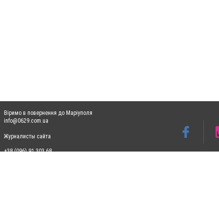
Віримо в повернення до Маріуполя
info@0629.com.ua
Журналисты сайта
+38 (096) 91 303 68
Допускається цитування матеріалів без отримання попередньої згоди 0629.com.ua за
пошукових систем гіперпосилання на цитовані статті не нижче другого абзацу в тек
Матеріали з плашками "Новини компаній", "Промо", "Партнерський матеріал", "Партнер
Реклама на сайті
Ф