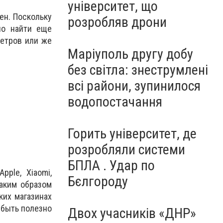
університет, що
ен. Поскольку
розробляв дрони
но найти еще
метров или же
Маріуполь другу добу
без світла: знеструмлені
всі райони, зупинилося
водопостачання
Горить університет, де
розробляли системи
БПЛА . Удар по
ple, Xiaomi,
Бєлгороду
таким образом
ких магазинах
 быть полезно
Двох учасників «ДНР»