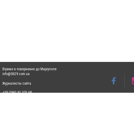
Віримо в повернення до Маріуполя
info@0629.com.ua
Журналисты сайта
+38 (096) 91 303 68
Допускається цитування матеріалів без отримання попередньої згоди 0629.com.ua за
пошукових систем гіперпосилання на цитовані статті не нижче другого абзацу в тек
Матеріали з плашками "Новини компаній", "Промо", "Партнерський матеріал", "Партнер
Реклама на сайті
Ф