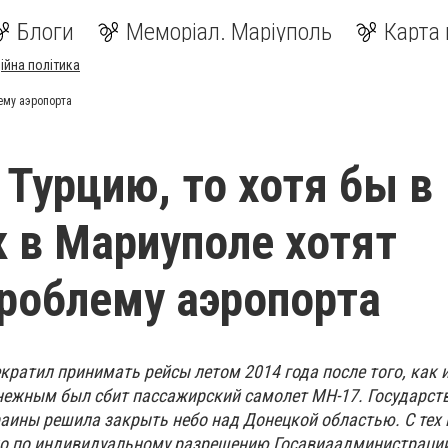
Блоги
Меморіал. Маріуполь
Карта 
ійна політика
лему аэропорта
 Турцию, то хотя бы в
к в Мариуполе хотят
роблему аэропорта
кратил принимать рейсы летом 2014 года после того, как 
нежным был сбит пассажирский самолет МН-17. Государст
аины решила закрыть небо над Донецкой областью. С тех 
о по индивидуальному разрешению Госавиаадминистрации