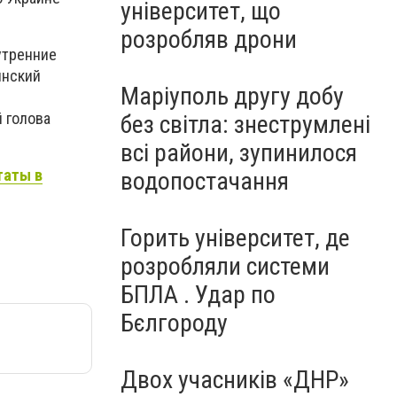
університет, що
розробляв дрони
утренние
инский
Маріуполь другу добу
й голова
без світла: знеструмлені
всі райони, зупинилося
таты в
водопостачання
Горить університет, де
розробляли системи
БПЛА . Удар по
Бєлгороду
Двох учасників «ДНР»