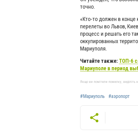
точно.
«Кто-то должен в конце
перелеты во Львов, Киев
процесс и решать его т
оккупированных территор
Мариуполя.
Читайте также:
ТОП-6 с
Мариуполе в период вы
Якщо ви помітили помилку, виділіть нео
#Мариуполь
#аэропорт