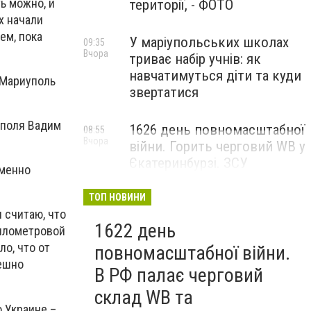
ь можно, и
території, - ФОТО
х начали
ем, пока
У маріупольських школах
09:35
Вчора
триває набір учнів: як
навчатимуться діти та куди
 Мариуполь
звертатися
уполя Вадим
1626 день повномасштабної
08:55
Вчора
війни. Горить черговий WB у
Єкатеринбурзі. ЗСУ
еменно
атакували військові цілі у
Маріуполі
ТОП НОВИНИ
 считаю, что
1622 день
километровой
ло, что от
повномасштабної війни.
пешно
В РФ палає черговий
склад WB та
о Украине –