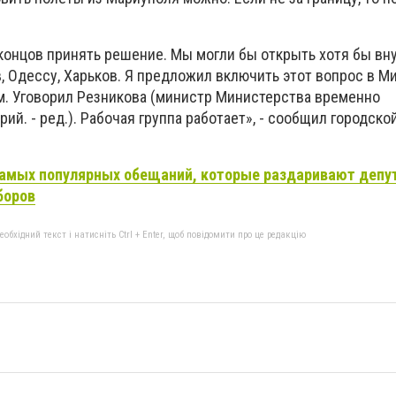
 концов принять решение. Мы могли бы открыть хотя бы вн
, Одессу, Харьков. Я предложил включить этот вопрос в М
ам. Уговорил Резникова (министр Министерства временно
ий. - ред.). Рабочая группа работает», - сообщил городско
амых популярных обещаний, которые раздаривают депу
боров
бхідний текст і натисніть Ctrl + Enter, щоб повідомити про це редакцію