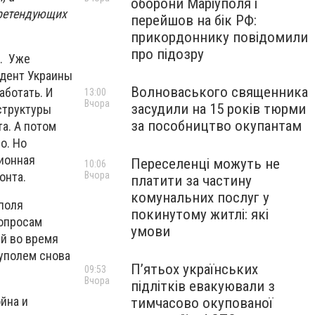
оборони Маріуполя і
претендующих
перейшов на бік РФ:
прикордоннику повідомили
про підозру
а. Уже
идент Украины
Волноваського священника
аботать. И
13:00
Вчора
засудили на 15 років тюрми
структуры
за пособництво окупантам
а. А потом
о. Но
ционная
Переселенці можуть не
10:06
Вчора
онта.
платити за частину
комунальних послуг у
поля
покинутому житлі: які
вопросам
умови
й во время
уполем снова
П’ятьох українських
09:53
Вчора
підлітків евакуювали з
йна и
тимчасово окупованої