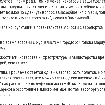
летов – прим.ред.). Тем не менее, некоторые вещи сделат
жны консультации со специалистами, и именно сейчас мы и
танет возможно сдвинуть вопрос авиасообщения с Мариупол
 только в начале этого пути", - сказал Замлинский.
чала консультаций в правительстве, ясности с аэропортом
во время встречи с журналистами городской голова Мари
ему.
скости Министерства инфраструктуры и Министерства вр
ий, сказал мэр.
уппа. Проблема остается одна – безопасность полетов. Но я
зраиля показывает, что можно летать, даже находясь в 4-
У нас расстояние до буферной зоны – 40 км. Если на то пош
Харькова расстояние намного меньше, но там аэропорт ус
ченко.
вить полеты из Мариуполя можно. Если не за границу, то п