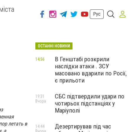
міста
Рус
ОСТАННІ НОВИНИ
В Генштабі розкрили
14:56
наслідки атаки . ЗСУ
масовано вдарили по Росії,
є прильоти
СБС підтвердили удари по
19:31
Вчора
чотирьох підстанціях у
из
Маріуполі
венная
пор летать в
Дезертирував під час
14:44
, а
Вчора