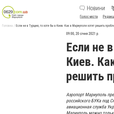
Новини
Голос міста
Редакц
Головна
Если не в Турцию, то хотя бы в Киев. Как в Мариуполе хотят решить проб
09:00, 20 січня 2021 р.
Если не в
Киев. Ка
решить п
Аэропорт Мариуполь пре
российского БУКа под С
авиационная служба Укр
Мариуполь можно тольк