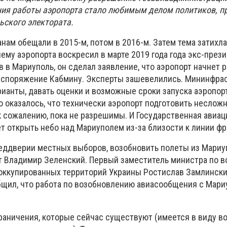
ния работы аэропорта стало любимым делом политиков, 
ьского электората.
нам обещали в 2015-м, потом в 2016-м. Затем тема затихл
ему аэропорта воскресил в марте 2019 года года экс-през
 в Мариуполь, он сделал заявление, что аэропорт начнет р
аспоряжение Кабмину. Эксперты зашевелились. Мининфра
ианты, давать оценки и возможные сроки запуска аэропорт
о оказалось, что технически аэропорт подготовить несложн
к сожалению, пока не разрешимы. И Государственная авиа
т открыть небо над Мариуполем из-за близости к линии фр
преддверии местных выборов, возобновить полеты из Мариу
 Владимир Зеленский. Первый заместитель министра по 
оккупированных территорий Украины Ростислав Замлински
бщил, что работа по возобновлению авиасообщения с Мари
граничения, которые сейчас существуют (имеется в виду во