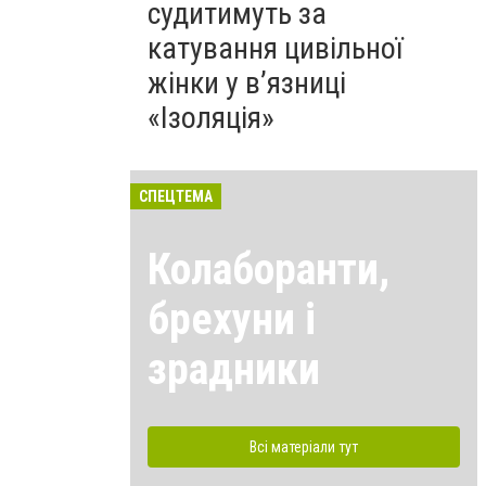
судитимуть за
катування цивільної
жінки у в’язниці
«Ізоляція»
СПЕЦТЕМА
Колаборанти,
брехуни і
зрадники
Всі матеріали тут