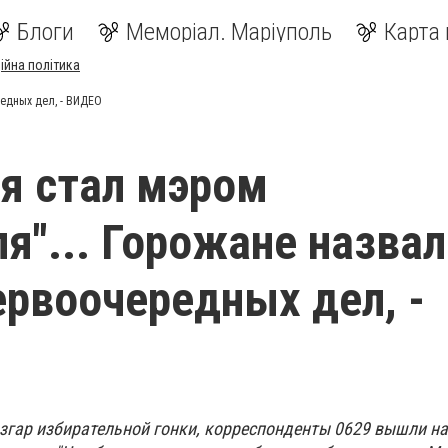
Блоги
Меморіал. Маріуполь
Карта 
ійна політика
редных дел, - ВИДЕО
 я стал мэром
я"... Горожане назвал
ервоочередных дел, -
азгар избирательной гонки, корреспонденты 0629 вышли н