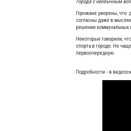
города с необычным воп
Горожане уверены, что 
согласны даже в мыслях
решении коммунальных и
Некоторые говорили, чт
спорта в городе. Но чащ
первоочередную.
Подробности - в видеос