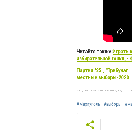
Читайте также:
Играть 
избирательной гонки, -
Партия "25", "Трибунал"
местные выборы-2020
Якщо ви помітили помилку, виділіть нео
#Мариуполь
#выборы
#м