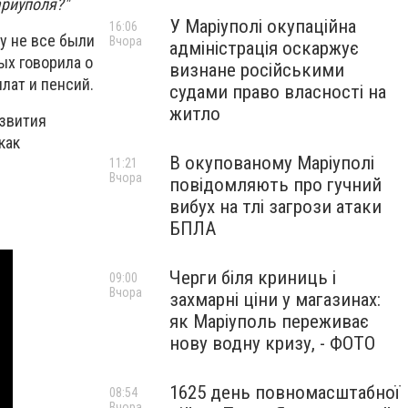
ариуполя?"
У Маріуполі окупаційна
16:06
у не все были
Вчора
адміністрація оскаржує
ых говорила о
визнане російськими
лат и пенсий.
судами право власності на
житло
азвития
как
В окупованому Маріуполі
11:21
Вчора
повідомляють про гучний
вибух на тлі загрози атаки
БПЛА
Черги біля криниць і
09:00
Вчора
захмарні ціни у магазинах:
як Маріуполь переживає
нову водну кризу, - ФОТО
1625 день повномасштабної
08:54
Вчора