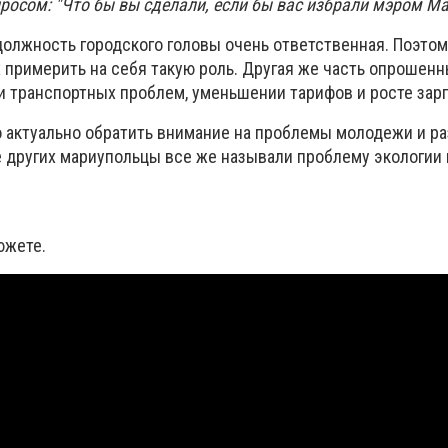
росом: "Что бы вы сделали, если бы вас избрали мэром М
должность городского головы очень ответственная. Поэтом
 примерить на себя такую роль. Другая же часть опрошенн
 транспортных проблем, уменьшении тарифов и росте зарп
о актуально обратить внимание на проблемы молодежи и р
е других мариупольцы все же называли проблему экологии 
южете.