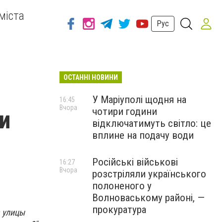
міста
Рус
ОСТАННІ НОВИНИ
У Маріуполі щодня на
16:45
Вчора
чотири години
и
відключатимуть світло: це
вплине на подачу води
Російські військові
16:27
Вчора
розстріляли українського
полоненого у
Волноваському районі, —
прокуратура
а улицы