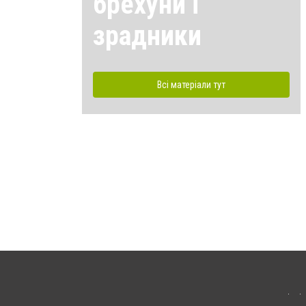
брехуни і
зрадники
Всі матеріали тут