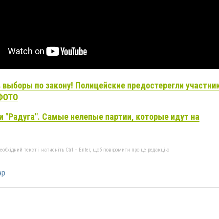
в выборы по закону! Полицейские предостерегли участни
 ФОТО
 и "Радуга". Самые нелепые партии, которые идут на
бхідний текст і натисніть Ctrl + Enter, щоб повідомити про це редакцію
эр