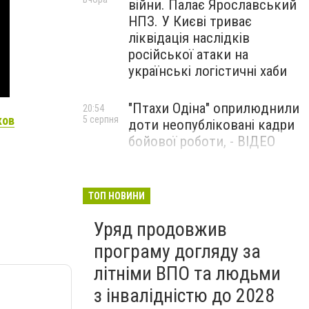
війни. Палає Ярославський
НПЗ. У Києві триває
ліквідація наслідків
російської атаки на
українські логістичні хаби
"Птахи Одіна" оприлюднили
20:54
ков
5 серпня
доти неопубліковані кадри
бойової роботи, - ВІДЕО
Маріуполець Андрій
17:15
5 серпня
Бєдняков зіграє тата
ТОП НОВИНИ
Петрика П’яточкина у
Уряд продовжив
новому українському
фільмі, - ФОТО
програму догляду за
літніми ВПО та людьми
з інвалідністю до 2028