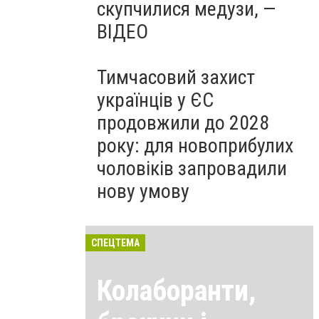
скупчилися медузи, —
ВІДЕО
Тимчасовий захист
українців у ЄС
продовжили до 2028
року: для новоприбулих
чоловіків запровадили
нову умову
СПЕЦТЕМА
Колаборанти,