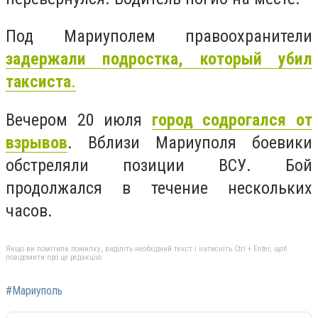
Под Мариуполем правоохранители
задержали подростка, который убил
таксиста
.
Вечером 20 июля
город содрогался от
взрывов
. Вблизи Мариуполя боевики
обстреляли позиции ВСУ. Бой
продолжался в течение нескольких
часов.
Якщо ви помітили помилку, виділіть необхідний текст і натисніть Ctrl + Enter, щоб
повідомити про це редакцію
#Мариуполь