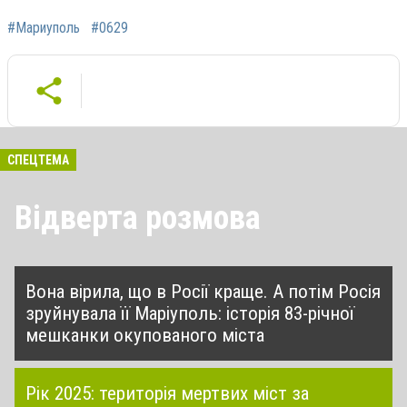
#Мариуполь
#0629
СПЕЦТЕМА
Відверта розмова
Вона вірила, що в Росії краще. А потім Росія
зруйнувала її Маріуполь: історія 83-річної
мешканки окупованого міста
Рік 2025: територія мертвих міст за