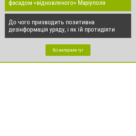
фасадом «відновленого» Маріуполя
До чого призводить позитивна
дезінформація уряду, і як їй протидіяти
Всі матеріали тут