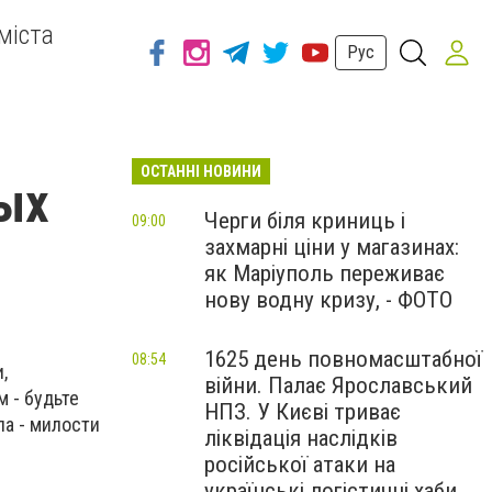
міста
Рус
ОСТАННІ НОВИНИ
ных
Черги біля криниць і
09:00
захмарні ціни у магазинах:
як Маріуполь переживає
нову водну кризу, - ФОТО
1625 день повномасштабної
08:54
,
війни. Палає Ярославський
м - будьте
НПЗ. У Києві триває
ла - милости
ліквідація наслідків
російської атаки на
українські логістичні хаби