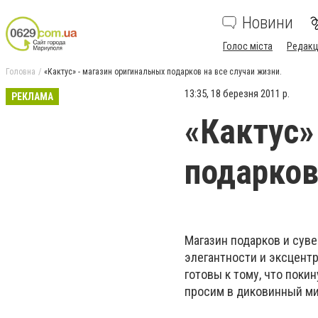
Новини
Голос міста
Редакц
Головна
«Кактус» - магазин оригинальных подарков на все случаи жизни.
13:35, 18 березня 2011 р.
РЕКЛАМА
«Кактус»
подарков
Магазин подарков и сув
элегантности и эксцентр
готовы к тому, что поки
просим в диковинный ми