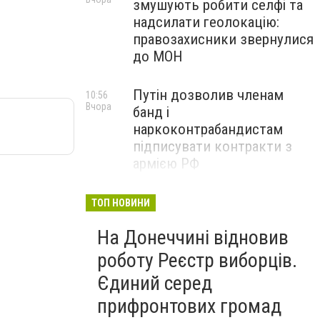
змушують робити селфі та
надсилати геолокацію:
правозахисники звернулися
до МОН
Путін дозволив членам
10:56
Вчора
банд і
наркоконтрабандистам
підписувати контракти з
армією РФ
Від тих, хто зберігає історію
09:43
ТОП НОВИНИ
Вчора
Донеччини: на снаряді
На Донеччині відновив
залишили послання
окупантам, - ФОТО
роботу Реєстр виборців.
Єдиний серед
прифронтових громад