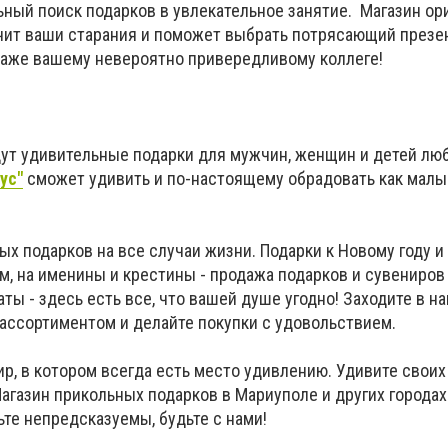
ный поиск подарков в увлекательное занятие. Магазин ор
гчит ваши старания и поможет выбрать потрясающий презе
и даже вашему невероятно привередливому коллеге!
дут удивительные подарки для мужчин, женщин и детей люб
ус"
сможет удивить и по-настоящему обрадовать как малыш
ых подарков на все случаи жизни. Подарки к Новому году и
, на именины и крестины - продажа подарков и сувениров
ты - здесь есть все, что вашей душе угодно! Заходите в н
 ассортиментом и делайте покупки с удовольствием.
р, в котором всегда есть место удивлению. Удивите своих
газин прикольных подарков в Мариуполе и других городах
ьте непредсказуемы, будьте с нами!