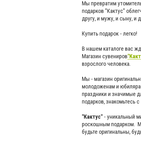
Мы превратим утомитель
подарков "Кактус" обле
другу, и мужу, и сыну, 
Купить подарок - легко!
В нашем каталоге вас ж
Магазин сувениров
"Какт
взрослого человека.
Мы - магазин оригинальн
молодоженам и юбилярам
праздники и значимые да
подарков, знакомьтесь с
"Кактус"
- уникальный ми
роскошным подарком. Ма
будьте оригинальны, буд