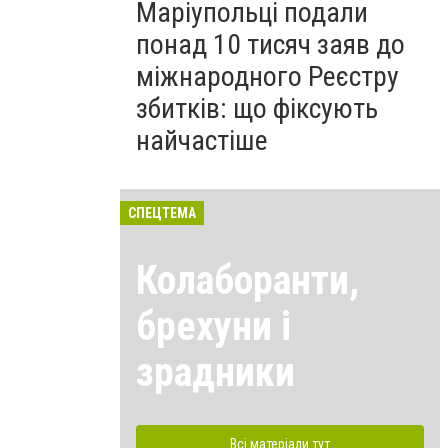
Маріупольці подали
понад 10 тисяч заяв до
міжнародного Реєстру
збитків: що фіксують
найчастіше
СПЕЦТЕМА
Колаборанти,
брехуни і
зрадники
Всі матеріали тут