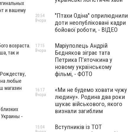
игинальных
нт и вашему
"Птахи Одіна" оприлюднили
20:54
Вчора
доти неопубліковані кадри
бойової роботи, - ВІДЕО
Маріуполець Андрій
ого возраста.
17:15
Вчора
Бєдняков зіграє тата
а, так и
Петрика П’яточкина у
новому українському
фільмі, - ФОТО
 Рождеству,
 на любые
аш магазин
«Ми не будемо ховати чужу
16:17
Вчора
людину». Родина два роки
шукає військового, якого
 близких
визнали загиблим
 Украины -
Вступників із ТОТ
15:04
Вчора