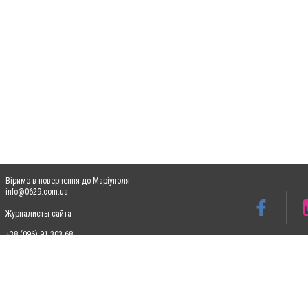
Віримо в повернення до Маріуполя
info@0629.com.ua
Журналисты сайта
+38 (096) 91 303 68
Допускається цитування матеріалів без отримання попередньої згоди 0629.com.ua за
пошукових систем гіперпосилання на цитовані статті не нижче другого абзацу в тек
Матеріали з плашками "Новини компаній", "Промо", "Партнерський матеріал", "Партнер