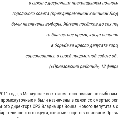
в связи с досрочным прекращением полном
городского совета (преждевременной кончиной Лю
были назначены выборы. Жители посёлков до сих п
то благостное время, когда основн
в борьбе за кресло депутата гор
соревновались в своей предметной заботе об 
(«Приазовский рабочий», 18 февра
2011 года, в Мариуполе состоится голосование по выборам
– промежуточные и были назначены в связи со смертью рег
ного директора СРЗ Владимира Воина. Нового депутата в
биратели шестого округа, охватывающего в основном Правы