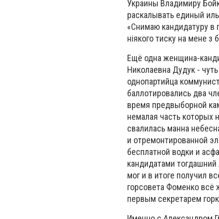
Украины Владимиру Бойк
раскалывать единый иль
«Снимаю кандидатуру в п
ніякого тиску на мене з б
Ещё одна женщина-канди
Николаевна Дудук - чуть
однопартийца коммунист
баллотировались два чле
время предвыборной кам
немалая часть которых 
свалилась манна небесн
и отремонтированной эл
бесплатной водки и асфа
кандидатами тогдашний 
мог и в итоге получил в
горсовета Фоменко всё ж
первым секретарем горко
Именно с Александром Г