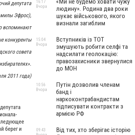
«Ми не будемо ховати чужу
16:17
очий депутата
Вчора
людину». Родина два роки
дмилы Эфрос),
шукає військового, якого
визнали загиблим
ор вспоминают
Вступників із ТОТ
ые конкуренты
15:04
Вчора
змушують робити селфі та
одского совета
надсилати геолокацію:
правозахисники звернулися
избирателях».
до МОН
ля 2011 года)
Путін дозволив членам
10:56
Вчора
банд і
наркоконтрабандистам
підписувати контракти з
 депутата
армією РФ
ионала-
 следующее
й берег и
Від тих, хто зберігає історію
09:43
Вчора