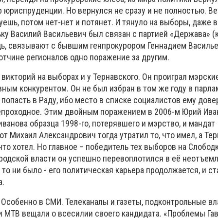
 юриспруденции. Но вернулся не сразу и не полностью. Ве
буешь, потом нет-нет и потянет. И тянуло на выборы, даже 
ьку Василий Васильевич был связан с партией «Держава» (
дь, связывают с бывшим генпрокурором Геннадием Василье
отчине регионалов одно поражение за другим.
 викторий на выборах и у Тернавского. Он проиграл мэрские
ным конкурентом. Он не был избран в том же году в парла
г попасть в Раду, ибо место в списке социалистов ему дов
проходное. Этим двойным поражением в 2006-м Юрий Ива
ванова образца 1998-го, потерявшего и мэрство, и мандат
от Михаил Александрович тогда утратил то, что имел, а Те
 что хотел. Но главное – победитель тех выборов на Слобод
городской власти он успешно перевоплотился в её неотъем
 то ни было - его политическая карьера продолжается, и ст
а.
 Особенно в СМИ. Телеканалы и газеты, подконтрольные вл
и МТВ вещали о всесилии своего кандидата. «Проблемы Гав