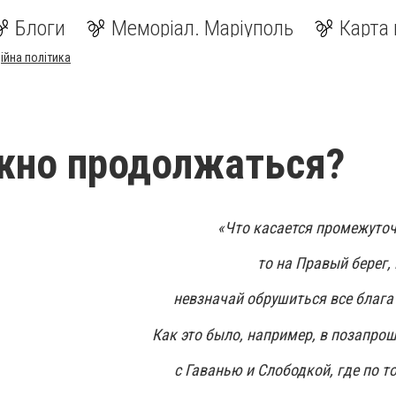
Блоги
Меморіал. Маріуполь
Карта 
ійна політика
жно продолжаться?
«Что касается промежуто
то на Правый берег,
невзначай обрушиться все блага
Как это было, например, в позапро
с Гаванью и Слободкой, где по т