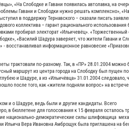
цы», «На Слободке и Гавани появилась автолавка, на очер
Проблемы Гавани и Слободки нужно решать комплексно», «Н
ыступил в поддержку Тернавского – сказали писать заявле
рудового коллектива – гарант рационального использовани
ловками пробирал электорат «Ильичевёц». «Торжественный 
бодке», «Василий Шадура заверяет, что жители Гавани и Сл
» - восстанавливал информационное равновесие «Приазов
зеты трактовали по-разному. Так, в «ПР» 28.01.2004 можно 
усный маршрут из центра города на Слободку был пущен п
лубею и Шадуре, а из «Ильичёвца» 31.01.2004 следовало, 
ошло после того, как «жители подняли вопрос» на встрече
ком и о Шадуре, ведь были и другие кандидаты. Всего
ро, в бюллетене для голосования к 15 февраля осталось тр
кие национально-демократические силы шлифовщица меха
ни Ильича Вера Ивановна Амброщук была приглашена на бе