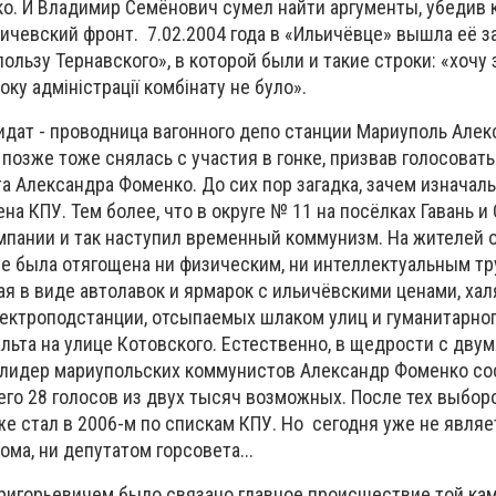
о. И Владимир Семёнович сумел найти аргументы, убедив 
ичевский фронт. 7.02.2004 года в «Ильичёвце» вышла её з
ользу Тернавского», в которой были и такие строки: «хочу 
оку адміністрації комбінату не було».
дат - проводница вагонного депо станции Мариуполь Алек
 позже тоже снялась с участия в гонке, призвав голосовать
а Александра Фоменко. До сих пор загадка, зачем изначал
на КПУ. Тем более, что в округе № 11 на посёлках Гавань и
пании и так наступил временный коммунизм. На жителей о
не была отягощена ни физическим, ни интеллектуальным тр
ая в виде автолавок и ярмарок с ильичёвскими ценами, ха
ектроподстанции, отсыпаемых шлаком улиц и гуманитарног
льта на улице Котовского. Естественно, в щедрости с дв
лидер мариупольских коммунистов Александр Фоменко со
сего 28 голосов из двух тысяч возможных. После тех выбо
е стал в 2006-м по спискам КПУ. Но сегодня уже не являе
ма, ни депутатом горсовета...
ригорьевичем было связано главное происшествие той кам