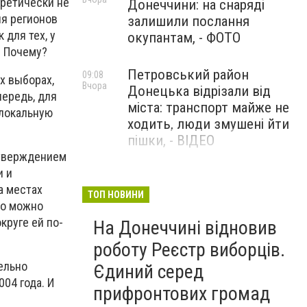
оретически не
Донеччини: на снаряді
ия регионов
залишили послання
для тех, у
окупантам, - ФОТО
. Почему?
Петровський район
09:08
х выборах,
Вчора
Донецька відрізали від
чередь, для
міста: транспорт майже не
 локальную
ходить, люди змушені йти
пішки, - ВІДЕО
дтверждением
и и
1624 день повномасштабної
08:54
а местах
Вчора
війни. РФ вдарила
ТОП НОВИНИ
то можно
«Іскандерами» по Київщині і
круге ей по-
На Донеччині відновив
столиці. 15 людей загинули.
В Росії палають
роботу Реєстр виборців.
енергопідстанції та
ельно
Єдиний серед
черговий WB
04 года. И
прифронтових громад