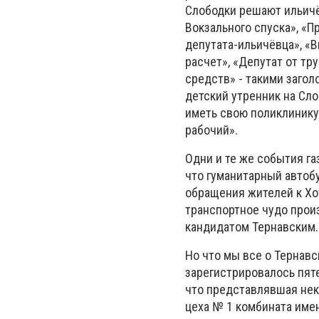
Слободки решают ильичёв
Вокзального спуска», «
депутата-ильичёвца», «В
расчет», «Депутат от т
средств» - такими заго
детский утренник на Сло
иметь свою поликлинику
рабочий».
Одни и те же события га
что гуманитарный автоб
обращения жителей к Хот
транспортное чудо произ
кандидатом Тернавским.
Но что мы все о Тернавс
зарегистрировалось пяте
что представлявшая не
цеха № 1 комбината име