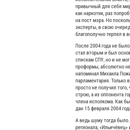
привычный для себя мир
как наркотик, раз попро
на пост мэра. Но поскол
эксперты, в свою очере
благополучно терпел в в
После 2004 года не было
стал вторым и был основ
спискам СПУ, но и не мо
проформы, абсолютно не
напоминал Михаила Пожи
парламентария. Только в
просто не получил того,
строю, а из оппонента 
члена исполкома. Как бы
дан 15 февраля 2004 год
А ведь шуму тогда было.
регионала, «Ильичёвец» 