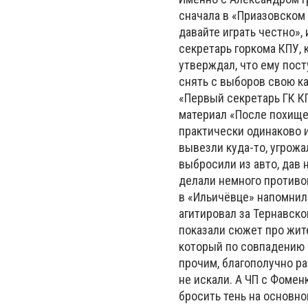
сначала в «Приазовском 
давайте играть честно»,
секретарь горкома КПУ, 
утверждал, что ему пос
снять с выборов свою ка
«Первый секретарь ГК КП
материал «После похище
практически одинаково 
вывезли куда-то, угрожа
выбросили из авто, дав 
делали немного противо
в «Ильичёвце» напомнил
агитировал за Тернавско
показали сюжет про жите
который по совпадению 
прочим, благополучно ра
не искали. А ЧП с Фомен
бросить тень на основно