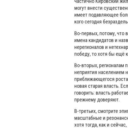
частично Кировский жил
могут внести существен
имеет подавляющее больш
кого сегодня безраздельн
Во-первых, потому, что 
имена кандидатов и назв
нерегионалов и нетехнар
победу, то хотя бы ещё 
Во-вторых, регионалам 
неприятия населением н
приближающегося роста ц
новая старая власть. Ес
говорить: власть работа
прежнему доверяют.
В-третьих, смотрите эп
масштабные и резонансны
хотя тогда, как и сейчас