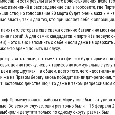
массив. И хотя результаты этого волеизъявления даже те
ных изменений в распределение сил в горсовете, где Парт
инство, но голосование 20 марта будет очень важным как 
ая власть, так и для тех, кто причисляет себя к оппозиции
в памяти электората еще свежи осенние баталии на местны
ания партий. А для самих кандидатов и партий (в первую о
ей) – это шанс напомнить о себе и если даже не одержать
какое-то время побыть на слуху.
проигрывать нельзя, потому что их фиаско будет ярким по
овых цен на гречку, новых тарифов на коммунальные услуг
ен в маршрутках – в общем, всего того, чего «достигла» н
ли же на Правом берегу вновь победит кандидат-регионал, 
ет настолько действенно, что даже в таком депрессивном о
играф. Промежуточные выборы в Мариуполе бывают удивит
е. Во всяком случае, один раз точно были – 15 февраля 20
, выбирали депутата только по одному округу, размах был