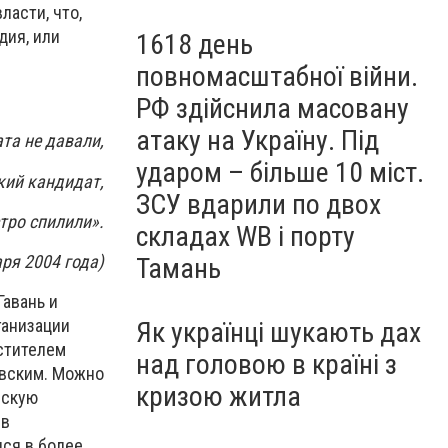
ласти, что,
дия, или
1618 день
повномасштабної війни.
РФ здійснила масовану
атаку на Україну. Під
та не давали,
ударом – більше 10 міст.
кий кандидат,
ЗСУ вдарили по двох
тро спилили».
складах WB і порту
аря 2004 года)
Тамань
авань и
ганизации
Як українці шукають дах
стителем
над головою в країні з
авским. Можно
кризою житла
ескую
 в
лся в более