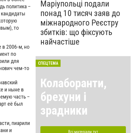
Маріупольці подали
дь политика –
понад 10 тисяч заяв до
в кандидаты
которую
міжнародного Реєстру
вым), то
збитків: що фіксують
найчастіше
 в 2006-м, но
мент по
ерили для
СПЕЦТЕМА
нович чем-то
Колаборанти,
рнавский
ке и ныне в
брехуни і
лемую часть –
арт её был
зрадники
асти, пиарили
ани и
Всі матеріали тут