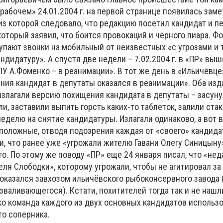
рабочем» 24.01.2004 г. на первой странице появилась заме
 из которой следовало, что редакцию посетил кандидат и п
который заявил, что боится провокаций и чёрного пиара. Ф
тупают звонки на мобильный от неизвестных «с угрозами и
ндидатуру». А спустя две недели – 7.02.2004 г. в «ПР» выш
У А.Фоменко – в реанимации». В тот же день в «Ильичёвце
ния кандидат в депутаты оказался в реанимации». Оба изд
излагали версию похищения кандидата в депутаты – засуну
ли, заставили выпить горсть каких-то таблеток, залили стак
неделю на снятие кандидатуры. Излагали одинаково, а вот
положные, отводя подозрения каждая от «своего» кандида
и, что ранее уже «угрожали жителю Гавани Олегу Синицыну
го. По этому же поводу «ПР» еще 24 января писал, что «не
ля Слободки», которому угрожали, чтобы не агитировал за 
оказался завхозом ильичёвского рыбоконсервного завода 
зваливающегося). Кстати, похитителей тогда так и не нашли
ко команда каждого из двух основных кандидатов использо
го соперника.