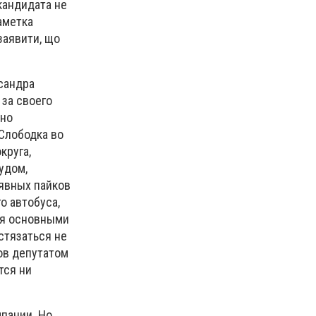
кандидата не
аметка
заявити, що
сандра
 за своего
ьно
 Слободка во
круга,
удом,
лявных пайков
о автобуса,
умя основными
стязаться не
ров депутатом
тся ни
пании. Но