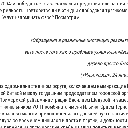
2004-м победил не ставленник или представитель партии в
е редкость. Повторится ли в эти дни слободская трагикоме
 будут напоминать фарс? Посмотрим.
«Обращения в различные инстанции результа
зато после того как о проблеме узнал ильичёвс
дерево просто быс
(«Ильичёвец», 24 янв
на одном-единственном округе, включавшем вымирающие Г
щей битвой между тогдашним председателем городской ор
й Приморской райадминистрации Василием Шадурой и заме
 – начальником УОПТ комбината имени Ильича Юрием Терн
 февраля во многом предопределил их дальнейшую политич
адура со временем лишился и поста в партии, и должности
и, перейдя на прокурорские хлеба, из мира политики верну