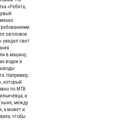
тка «Ребята,
ервый
оменко
 требованиями
ел заголовок
» увидел свет
ания
ли в машину,
ан водки и
 выводы
та. Например,
», который
давно по МТВ
ильичёвца, и
(ныне, между
, а может и
вала, чтобы