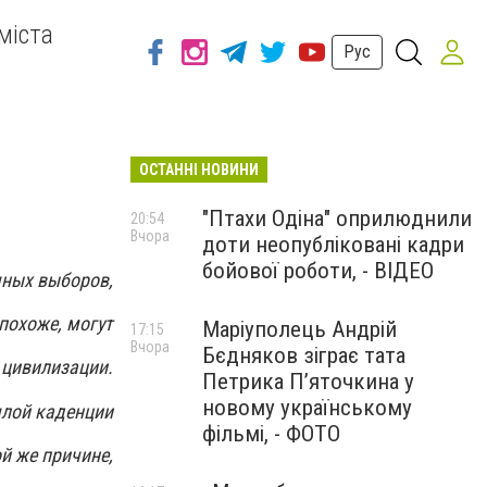
міста
Рус
ОСТАННІ НОВИНИ
"Птахи Одіна" оприлюднили
20:54
Вчора
доти неопубліковані кадри
бойової роботи, - ВІДЕО
чных выборов,
 похоже, могут
Маріуполець Андрій
17:15
Вчора
Бєдняков зіграє тата
 цивилизации.
Петрика П’яточкина у
новому українському
шлой каденции
фільмі, - ФОТО
ой же причине,