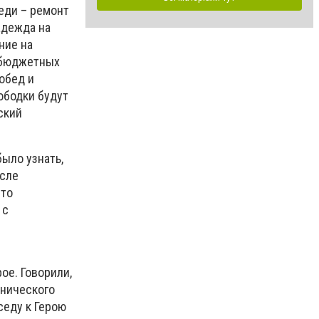
еди – ремонт
адежда на
ние на
я бюджетных
обед и
ободки будут
ский
было узнать,
осле
что
 с
ое. Говорили,
нического
седу к Герою