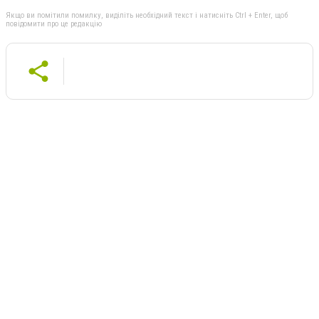
Якщо ви помітили помилку, виділіть необхідний текст і натисніть Ctrl + Enter, щоб
повідомити про це редакцію