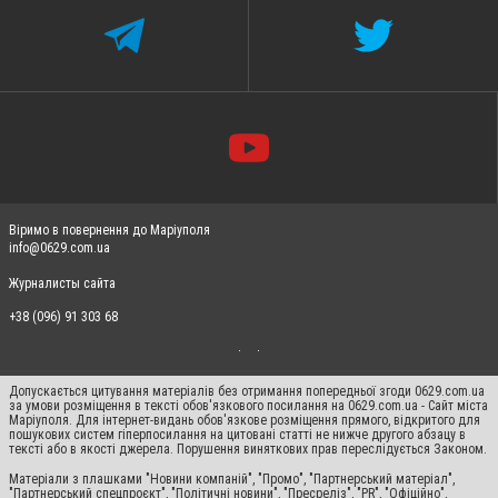
Віримо в повернення до Маріуполя
info@0629.com.ua
Журналисты сайта
+38 (096) 91 303 68
Допускається цитування матеріалів без отримання попередньої згоди 0629.com.ua
за умови розміщення в тексті обов'язкового посилання на 0629.com.ua - Сайт міста
Маріуполя. Для інтернет-видань обов'язкове розміщення прямого, відкритого для
пошукових систем гіперпосилання на цитовані статті не нижче другого абзацу в
тексті або в якості джерела. Порушення виняткових прав переслідується Законом.
Матеріали з плашками "Новини компаній", "Промо", "Партнерський матеріал",
"Партнерський спецпроєкт", "Політичні новини", "Пресреліз", "PR", "Офіційно",