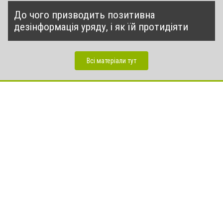
До чого призводить позитивна
дезінформація уряду, і як їй протидіяти
Всі матеріали тут