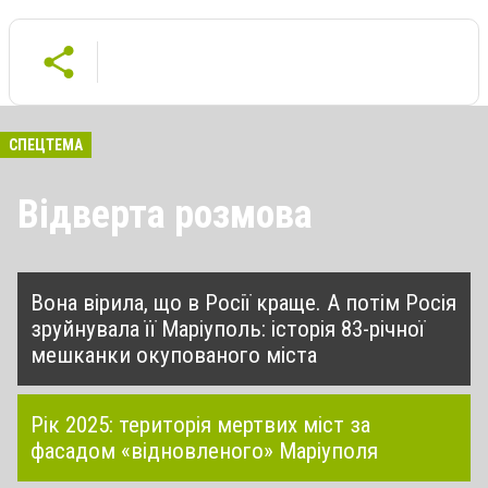
СПЕЦТЕМА
Відверта розмова
Вона вірила, що в Росії краще. А потім Росія
зруйнувала її Маріуполь: історія 83-річної
мешканки окупованого міста
Рік 2025: територія мертвих міст за
фасадом «відновленого» Маріуполя