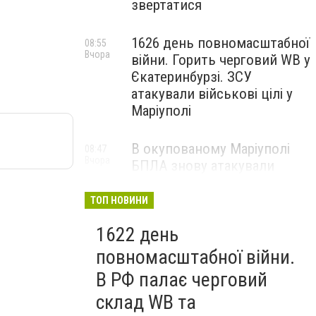
звертатися
1626 день повномасштабної
08:55
Вчора
війни. Горить черговий WB у
Єкатеринбурзі. ЗСУ
атакували військові цілі у
Маріуполі
В окупованому Маріуполі
08:47
Вчора
БПЛА знову атакували
енергетичну інфраструктуру,
— ВІДЕО
ТОП НОВИНИ
1622 день
повномасштабної війни.
В РФ палає черговий
склад WB та