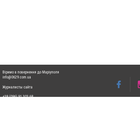
Віримо в повернення до Маріуполя
info@0629.com.ua
Журналисты сайта
+38 (096) 91 303 68
Допускається цитування матеріалів без отримання попередньої згоди 0629.com.ua за
пошукових систем гіперпосилання на цитовані статті не нижче другого абзацу в тек
Матеріали з плашками "Новини компаній", "Промо", "Партнерський матеріал", "Партнер
Реклама на сайті
Ф