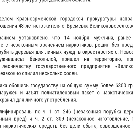
делом Красноармейской городской прокуратуры напр
ношении 48-летнего жителя с. Времевка Великоновоселковс
ванием установлено, что 14 ноября мужчина, ранее
ые с незаконным хранением наркотиков, решил без пред
убить деревья для личных нужд в окрестностях с. Ново
ужившись» бензопилой, пришел на территорию, пр
 лесничеству государственного предприятия «Велико
незаконно спилил несколько сосен.
ка обошись государству на общую сумму более 6300 гр
наружен и изъят полиэтиленовый пакет с наркотическ
хранил для личного употребления.
ифицированы по ч. 1 ст. 246 (незаконная порубка дере
ный вред) и ч. 2 ст. 309 (незаконное изготовление, п
а наркотических средств без цели сбыта, совершенное 