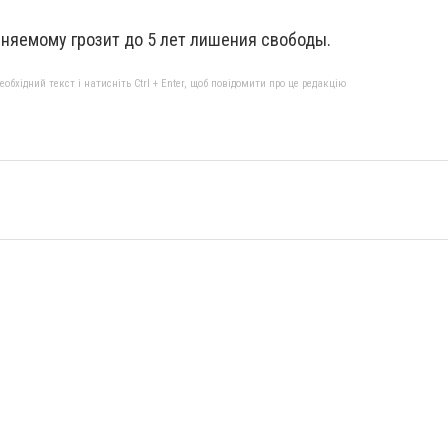
иняемому грозит до 5 лет лишения свободы.
бхідний текст і натисніть Ctrl + Enter, щоб повідомити про це редакцію