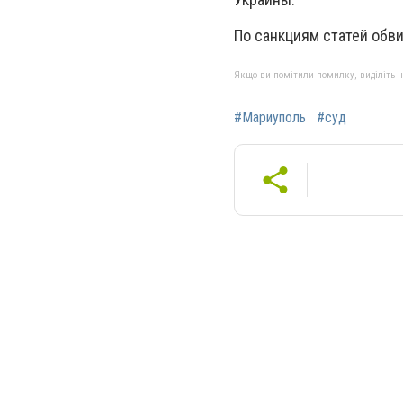
По санкциям статей обв
Якщо ви помітили помилку, виділіть нео
#Мариуполь
#суд