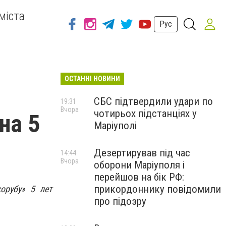
міста
Рус
ОСТАННІ НОВИНИ
СБС підтвердили удари по
19:31
Вчора
чотирьох підстанціях у
на 5
Маріуполі
Дезертирував під час
14:44
Вчора
оборони Маріуполя і
перейшов на бік РФ:
прикордоннику повідомили
орубу» 5 лет
про підозру