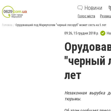
Новини
Голос міста
Редакц
Головна
Орудовавший под Мариуполем "черный лесоруб" может сесть на 5 лет
09:26, 15 грудня 2018 р.
На
Орудова
"черный 
лет
Незаконная вырубка де
тюрьмы.
Об этом сообщает пресс