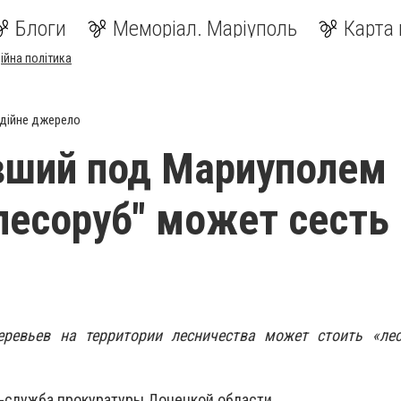
Блоги
Меморіал. Маріуполь
Карта 
ійна політика
дійне джерело
вший под Мариуполем
лесоруб" может сесть 
ревьев на территории лесничества может стоить «лес
-служба прокуратуры Донецкой области.