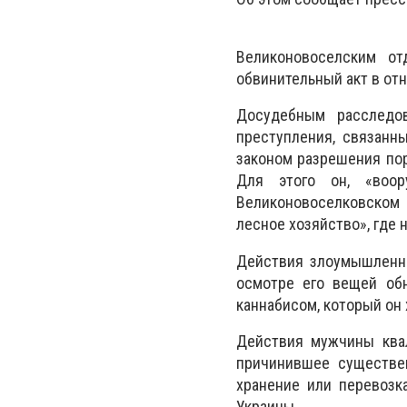
Великоновоселским от
обвинительный акт в от
Досудебным расследо
преступления, связанн
законом разрешения пор
Для этого он, «воор
Великоновоселковском
лесное хозяйство», где 
Действия злоумышленни
осмотре его вещей об
каннабисом, который он 
Действия мужчины квал
причинившее существен
хранение или перевозк
Украины.