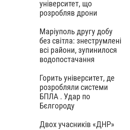
університет, що
розробляв дрони
Маріуполь другу добу
без світла: знеструмлені
всі райони, зупинилося
водопостачання
Горить університет, де
розробляли системи
БПЛА . Удар по
Бєлгороду
Двох учасників «ДНР»