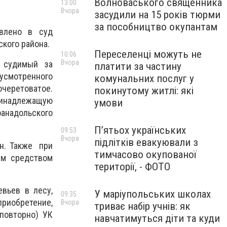
Волноваського священника
13:00
Вчора
засудили на 15 років тюрми
за пособництво окупантам
авлено в суд
кого района.
Переселенці можуть не
10:06
Вчора
 судимый за
платити за частину
усмотренного
комунальних послуг у
очеретоватое.
покинутому житлі: які
инадлежащую
умови
анадольского
П’ятьох українських
09:53
Вчора
підлітків евакуювали з
н. Также при
тимчасово окупованої
им средством
території, - ФОТО
вьев в лесу,
У маріупольських школах
09:35
риобретение,
Вчора
триває набір учнів: як
повторно) УК
навчатимуться діти та куди