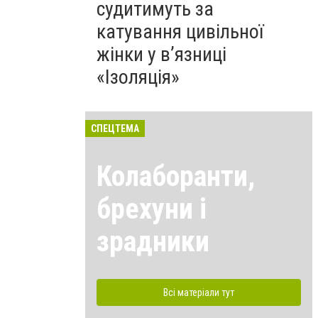
судитимуть за
катування цивільної
жінки у в’язниці
«Ізоляція»
СПЕЦТЕМА
Колаборанти,
брехуни і
зрадники
Всі матеріали тут