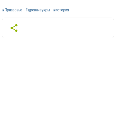
#Приазовье
#древниеукры
#история