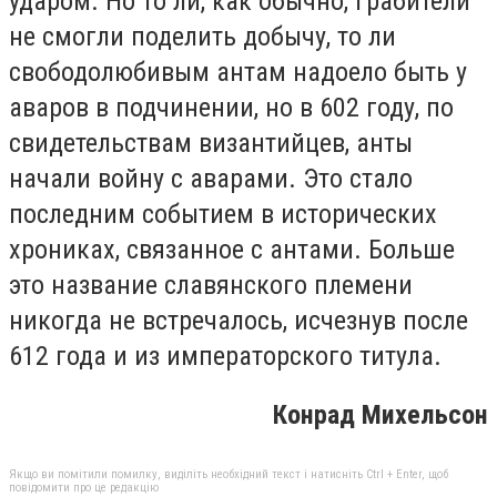
ударом. Но то ли, как обычно, грабители
не смогли поделить добычу, то ли
свободолюбивым антам надоело быть у
аваров в подчинении, но в 602 году, по
свидетельствам византийцев, анты
начали войну с аварами. Это стало
последним событием в исторических
хрониках, связанное с антами. Больше
это название славянского племени
никогда не встречалось, исчезнув после
612 года и из императорского титула.
Конрад Михельсон
Якщо ви помітили помилку, виділіть необхідний текст і натисніть Ctrl + Enter, щоб
повідомити про це редакцію