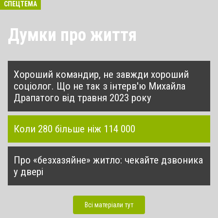
СПЕЦТЕМА
Думки про життя
Хороший командир, не завжди хороший
соціолог. Що не так з інтерв'ю Михайла
Драпатого від травня 2023 року
Коли 280 більше ніж 114 000
Про «безхазяйне» житло: чекайте дзвоника
у двері
Всі матеріали тут