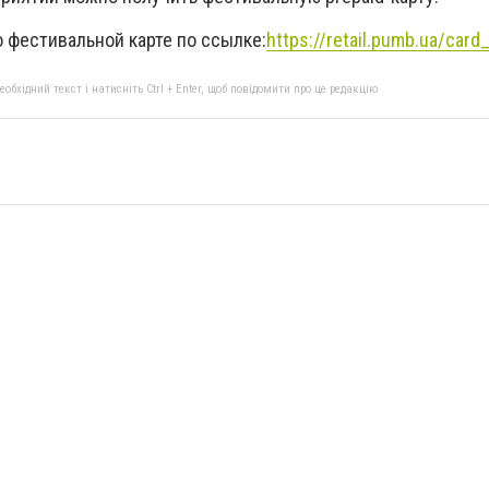
 фестивальной карте по ссылке:
https://retail.pumb.ua/card
бхідний текст і натисніть Ctrl + Enter, щоб повідомити про це редакцію