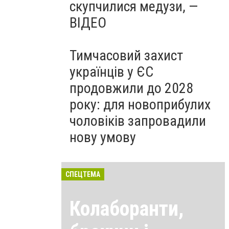
скупчилися медузи, —
ВІДЕО
Тимчасовий захист
українців у ЄС
продовжили до 2028
року: для новоприбулих
чоловіків запровадили
нову умову
СПЕЦТЕМА
Колаборанти,