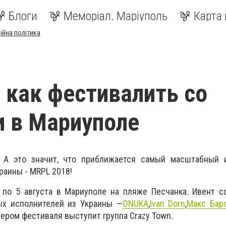
Блоги
Меморіал. Маріуполь
Карта 
ійна політика
 как фестивалить со
 в Мариуполе
. А это значит, что приближается самый масштабный
раины - МRPL 2018!
 по 5 августа в Мариуполе на пляже Песчанка. Ивент с
ых исполнителей из Украины —
ONUKA
,
Ivan Dorn
,
Макс Бар
нером фестиваля выступит группа Crazy Town.