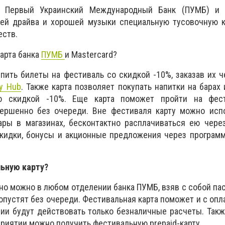
 Первый Украинский Международный Банк (ПУМБ) и 
ей драйва и хорошей музыки специальную тусовочную к
ств.
карта банка
ПУМБ
и Mastercard?
ить билеты на фестиваль со скидкой -10%, заказав их 
y Hub
. Также карта позволяет покупать напитки на барах 
о скидкой -10%. Еще карта поможет пройти на фес
ершенно без очереди. Вне фестиваля карту можно испо
ары в магазинах, бесконтактно расплачиваться ею чере
скидки, бонусы и акционные предложения через програм
ьную карту?
но можно в любом отделении банка ПУМБ, взяв с собой пас
опустят без очереди. Фестивальная карта поможет и с опла
рии будут действовать только безналичные расчеты. Так
приятии можно получить фестивальную prepaid-карту.