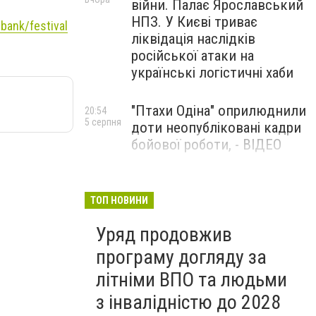
війни. Палає Ярославський
НПЗ. У Києві триває
_bank/festival
ліквідація наслідків
російської атаки на
українські логістичні хаби
"Птахи Одіна" оприлюднили
20:54
5 серпня
доти неопубліковані кадри
бойової роботи, - ВІДЕО
Маріуполець Андрій
17:15
5 серпня
Бєдняков зіграє тата
ТОП НОВИНИ
Петрика П’яточкина у
Уряд продовжив
новому українському
фільмі, - ФОТО
програму догляду за
літніми ВПО та людьми
з інвалідністю до 2028