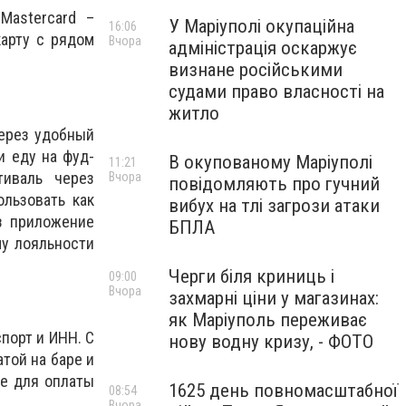
Mastercard –
У Маріуполі окупаційна
16:06
арту с рядом
Вчора
адміністрація оскаржує
визнане російськими
судами право власності на
житло
через удобный
и еду на фуд-
В окупованому Маріуполі
11:21
тиваль через
Вчора
повідомляють про гучний
льзовать как
вибух на тлі загрози атаки
з приложение
БПЛА
му лояльности
Черги біля криниць і
09:00
Вчора
захмарні ціни у магазинах:
як Маріуполь переживає
порт и ИНН. С
нову водну кризу, - ФОТО
той на баре и
же для оплаты
1625 день повномасштабної
08:54
Вчора