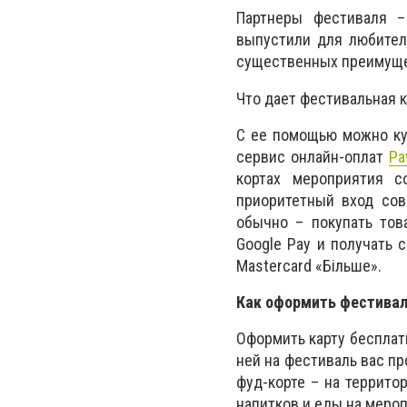
Партнеры фестиваля –
выпустили для любител
существенных преимуще
Что дает фестивальная 
С ее помощью можно куп
сервис онлайн-оплат
Pa
кортах мероприятия с
приоритетный вход сов
обычно – покупать тов
Google Pay и получать 
Mastercard «Більше».
Как оформить фестивал
Оформить карту бесплат
ней на фестиваль вас пр
фуд-корте – на террито
напитков и еды на меро