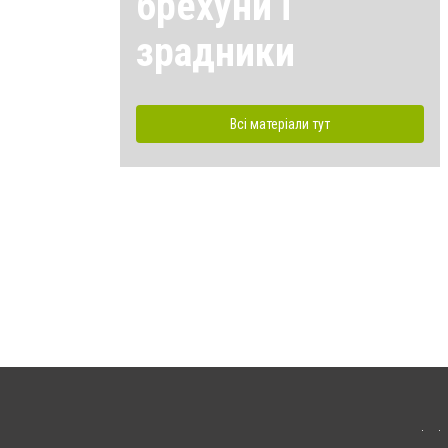
брехуни і
зрадники
Всі матеріали тут