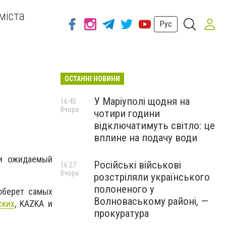
міста
Рус
ОСТАННІ НОВИНИ
У Маріуполі щодня на
16:45
Вчора
чотири години
відключатимуть світло: це
вплине на подачу води
 и ожидаемый
Російські військові
16:27
Вчора
розстріляли українського
полоненого у
оберет самых
Волноваському районі, —
ских
, KAZKA и
прокуратура