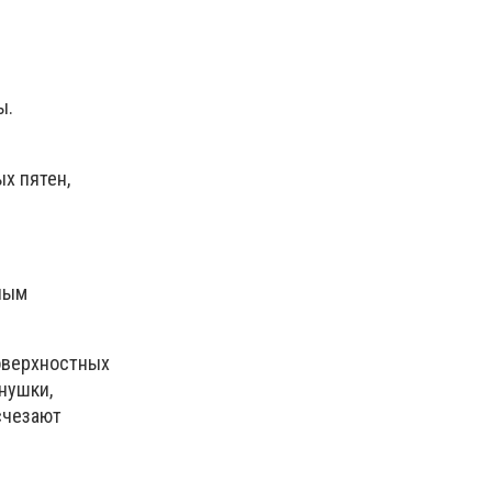
ы.
х пятен,
ным
оверхностных
нушки,
счезают