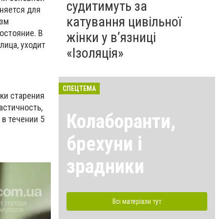
судитимуть за
няется для
катування цивільної
изм
остояние. В
жінки у в’язниці
лица, уходит
«Ізоляція»
СПЕЦТЕМА
ки старения
астичность,
Колаборанти,
 в течении 5
брехуни і
зрадники
Всі матеріали тут