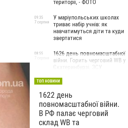
території, - ФОТО
У маріупольських школах
09:35
7 серпня
триває набір учнів: як
навчатимуться діти та куди
звертатися
1626 день повномасштабної
08:55
7 серпня
війни. Горить черговий WB у
Єкатеринбурзі. ЗСУ
атакували військові цілі у
Маріуполі
ТОП НОВИНИ
1622 день
повномасштабної війни.
В РФ палає черговий
склад WB та