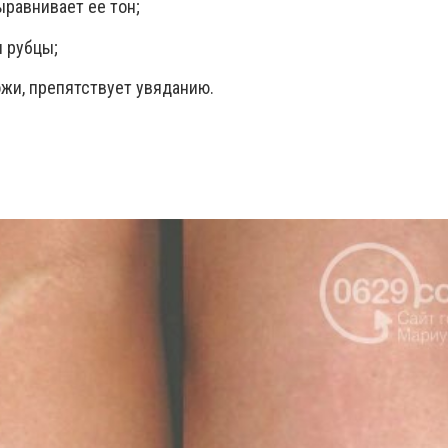
ыравнивает ее тон;
и рубцы;
ожи, препятствует увяданию.