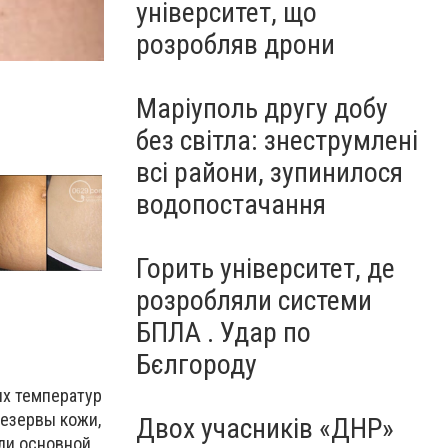
університет, що
розробляв дрони
Маріуполь другу добу
без світла: знеструмлені
всі райони, зупинилося
водопостачання
Горить університет, де
розробляли системи
БПЛА . Удар по
Бєлгороду
их температур
резервы кожи,
Двох учасників «ДНР»
сли основной