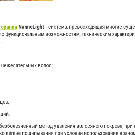
терапии
NannoLight
- система, превосходящая многие су
по функциональным возможностям, техническим характери
.
 нежелательных волос;
цеа;
аций.
 безболезненный метод удаления волосяного покрова, при
о лёгкие пощипывания при условии использования врачо