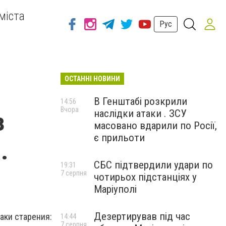
міста
Рус
ОСТАННІ НОВИНИ
В Генштабі розкрили
14:56
Вчора
наслідки атаки . ЗСУ
з
масовано вдарили по Росії,
є прильоти
.
СБС підтвердили удари по
19:31
7 серпня
чотирьох підстанціях у
Маріуполі
Дезертирував під час
аки старения:
14:44
7 серпня