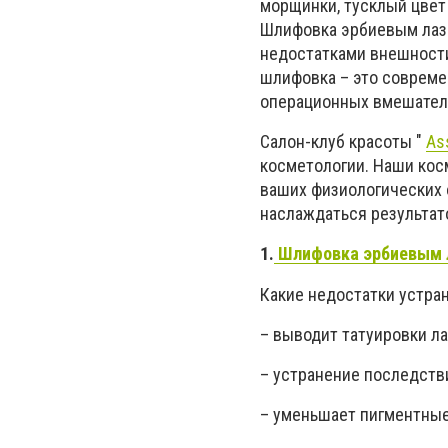
морщинки, тусклый цвет
Шлифовка эрбиевым лазе
недостатками внешности
шлифовка – это совреме
операционных вмешател
Салон-клуб красоты "
As
косметологии. Наши кос
ваших физиологических о
наслаждаться результат
1.
Шлифовка эрбиевым 
Какие недостатки устра
– выводит татуировки л
– устранение последств
– уменьшает пигментные