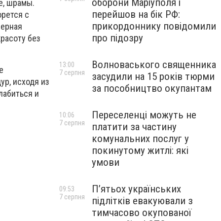
оборони Маріуполя і
е, шрамы.
перейшов на бік РФ:
орется с
прикордоннику повідомили
зерная
про підозру
расоту без
Волноваського священника
13:00
е
7 серпня
засудили на 15 років тюрми
ур, исходя из
за пособництво окупантам
лабиться и
Переселенці можуть не
10:06
7 серпня
платити за частину
комунальних послуг у
покинутому житлі: які
умови
П’ятьох українських
09:53
7 серпня
підлітків евакуювали з
тимчасово окупованої