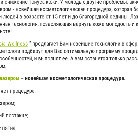
 и снижение тонуса кожи. У молодых другие проблемы: акн
ром - новейшая косметологическая процедура, которая б
 людей в возрасте от 15 лет и до благородной седины. Ла
нная технология, позволяющая вернуть коже молодость и к
ьств!
sia-Wellness
" предлагает Вам новейшие технологии в сфер
метологи подберут для Вас оптимальную программу процед
собенностей, и выполнят ее. А вам останется только расс
ом.
лазером
– новейшая косметологическая процедура.
няет процедура:
азером;
ий постакне;
 пятна;