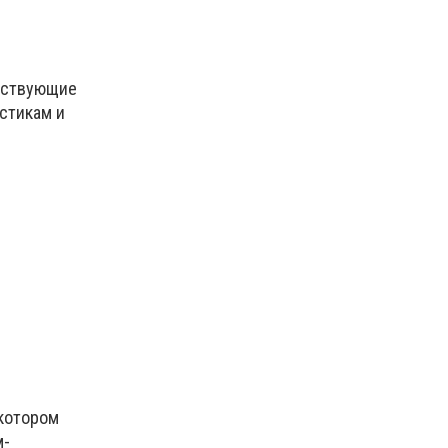
ществующие
стикам и
 котором
м-