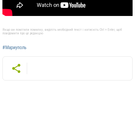
Якщо ви помітили помилку, виділіть необхідний текст і натисніть Ctrl + Enter, щоб
повідомити про це редакцію
#Мариуполь