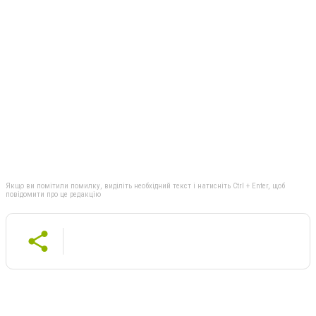
Якщо ви помітили помилку, виділіть необхідний текст і натисніть Ctrl + Enter, щоб
повідомити про це редакцію