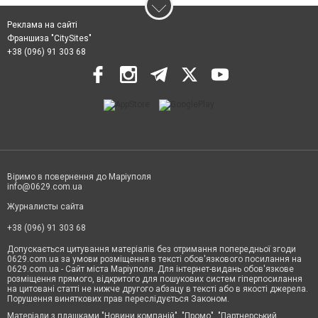
Реклама на сайті
Франшиза "CitySites"
+38 (096) 91 303 68
Віримо в повернення до Маріуполя
info@0629.com.ua
Журналисты сайта
+38 (096) 91 303 68
Допускається цитування матеріалів без отримання попередньої згоди
0629.com.ua за умови розміщення в тексті обов'язкового посилання на
0629.com.ua - Сайт міста Маріуполя. Для інтернет-видань обов'язкове
розміщення прямого, відкритого для пошукових систем гіперпосилання
на цитовані статті не нижче другого абзацу в тексті або в якості джерела.
Порушення виняткових прав переслідується Законом.
Матеріали з плашками "Новини компаній", "Промо", "Партнерський