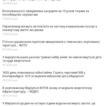
14:44,
Вчора
Волноваського священника засудили на 15 років тюрми за
пособництво окупантам
13:00,
Вчора
Переселенці можуть не платити за частину комунальних послуг у
покинутому житлі: які умови
10:06,
Вчора
П’ятьох українських підлітків евакуювали з тимчасово окупованої
території, - ФОТО
09:53,
Вчора
У маріупольських школах триває набір учнів: як навчатимуться діти
та куди звертатися
09:35,
Вчора
1626 день повномасштабної війни. Горить черговий WB у
Єкатеринбурзі. ЗСУ атакували військові цілі у Маріуполі
08:55,
Вчора
В окупованому Маріуполі БПЛА знову атакували енергетичну
інфраструктуру, — ВІДЕО
08:47,
Вчора
У Маріуполі щодня на чотири години відключатимуть світло: це