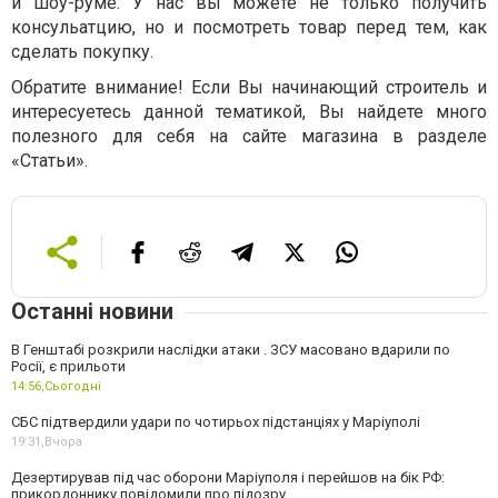
и шоу-руме. У нас вы можете не только получить
консульатцию, но и посмотреть товар перед тем, как
сделать покупку.
Обратите внимание! Если Вы начинающий строитель и
интересуетесь данной тематикой, Вы найдете много
полезного для себя на сайте магазина в разделе
«Статьи».
Останні новини
В Генштабі розкрили наслідки атаки . ЗСУ масовано вдарили по
Росії, є прильоти
14:56,
Сьогодні
СБС підтвердили удари по чотирьох підстанціях у Маріуполі
19:31,
Вчора
Дезертирував під час оборони Маріуполя і перейшов на бік РФ:
прикордоннику повідомили про підозру