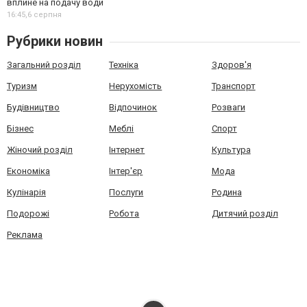
вплине на подачу води
16:45,
6 серпня
Рубрики новин
Загальний розділ
Техніка
Здоров'я
Туризм
Нерухомість
Транспорт
Будівництво
Відпочинок
Розваги
Бізнес
Меблі
Спорт
Жіночий розділ
Інтернет
Культура
Економіка
Інтер'єр
Мода
Кулінарія
Послуги
Родина
Подорожі
Робота
Дитячий розділ
Реклама