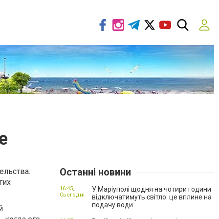
е
Останні новини
ельства.
гих
16:45,
У Маріуполі щодня на чотири години
Сьогодні
відключатимуть світло: це вплине на
подачу води
й