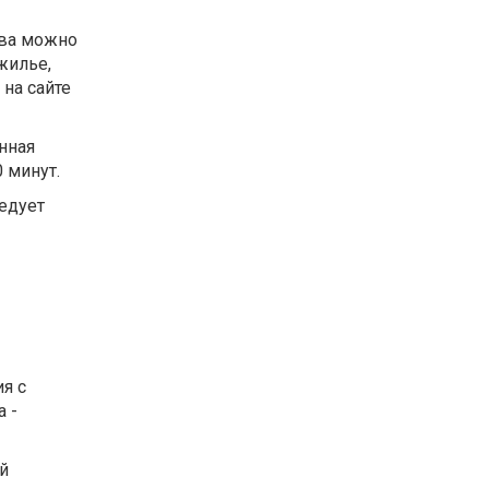
тва можно
жилье,
 на сайте
нная
0 минут.
едует
я с
а -
й