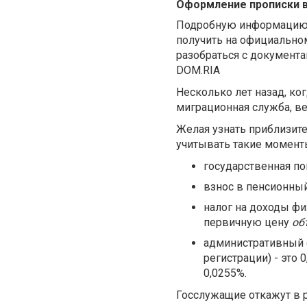
Оформление прописки в
Подробную информацию п
получить на официальном
разобраться с документам
DOM.RIA
Несколько лет назад, ко
миграционная служба, вес
Желая узнать приблизит
учитывать такие момент
государственная по
взнос в пенсионный
налог на доходы фи
первичную цену
об
административный с
регистрации) - это
0,0255%.
Госслужащие откажут в р