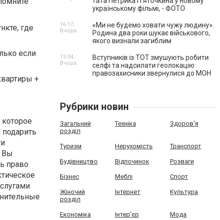
апомните
тата Петрика П’яточкина у новому
українському фільмі, - ФОТО
16:17,
«Ми не будемо ховати чужу людину».
нкте, где
Вчора
Родина два роки шукає військового,
якого визнали загиблим
лько если
15:04,
Вступників із ТОТ змушують робити
Вчора
селфі та надсилати геолокацію:
правозахисники звернулися до МОН
квартиры +
Рубрики новин
 которое
Загальний
Техніка
Здоров'я
я подарить
розділ
ти
Туризм
Нерухомість
Транспорт
е Вы
Будівництво
Відпочинок
Розваги
ть право
ктическое
Бізнес
Меблі
Спорт
услугами
Жіночий
Інтернет
Культура
ранительные
розділ
Економіка
Інтер'єр
Мода