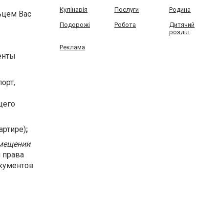
Кулінарія
Послуги
Родина
ьцем Вас
Подорожі
Робота
Дитячий
розділ
Реклама
енты
орт,
щего
артире)
;
мещении
.
 права
окументов