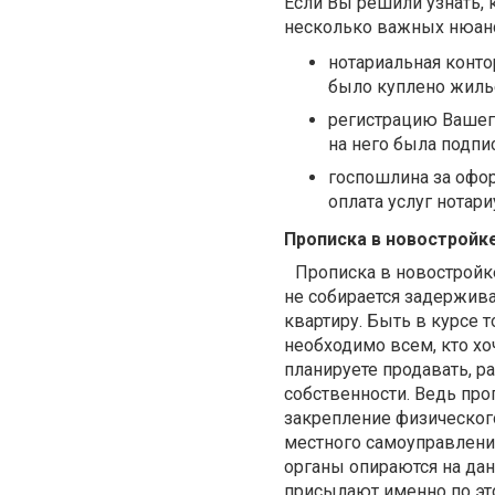
Если Вы решили узнать, 
несколько важных нюан
нотариальная конто
было куплено жиль
регистрацию Вашего
на него была подпи
госпошлина за офор
оплата услуг нотари
Прописка в новостройк
Прописка в новостройке
не собирается задержива
квартиру. Быть в курсе т
необходимо всем, кто х
планируете продавать, р
собственности. Ведь про
закрепление физическог
местного самоуправления
органы опираются на дан
присылают именно по эт