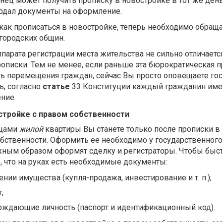
ец может получить прописку в новостройке в тот же день
подал документы на оформление.
как прописаться в новостройке, теперь необходимо обраща
городских общин.
парата регистрации места жительства не сильно отличаетс
описки. Тем не менее, если раньше эта бюрократическая 
ть перемещения граждан, сейчас Вы просто оповещаете го
ь, согласно
статье
33 Конституции каждый гражданин име
ние.
остройке с правом собственности
ьцами
жилой
квартиры Вы станете только после прописки в
бственности. Оформить ее необходимо у государственного
лжным образом оформят сделку и регистраторы. Чтобы быс
ь, что на руках есть необходимые документы:
нии имущества (купля-продажа, инвестирование и т. п.);
;
рждающие личность (паспорт и идентификационный код).