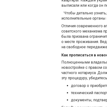
квартиры. Каждый украин
выписали или когда он 
Чтобы детально узнать,
исполнительные органы 
Отличия современного ап
советского механизма пр
была призвана ограничи
о месте проживания. Вед
на свободное передвиже
Как прописаться в нов
Полноценными владел
новостройке с правом со
частного нотариуса. До
эту процедуру, убедитес
договор о приобрете
технический паспорт
документы, подтве