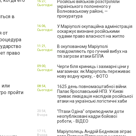
, когда его
16:27,
Російські військові розстріляли
Сьогодні
українського полоненого у
Волноваському районі, —
ться в
прокуратура
16:06,
У Маріуполі окупаційна адміністрація
Сьогодні
оскаржує визнане російськими
я от
судами право власності на житло
процедура
сударство
11:21,
В окупованому Маріуполі
Сьогодні
повідомляють про гучний вибух на
ет право
тлі загрози атаки БПЛА
09:00,
Черги біля криниць і захмарні ціни у
Сьогодні
магазинах: як Маріуполь переживає
нову водну кризу, - ФОТО
 или
08:54,
1625 день повномасштабної війни.
Сьогодні
Палає Ярославський НПЗ. У Києві
тро пройти
триває ліквідація наслідків російської
атаки на українські логістичні хаби
20:54,
"Птахи Одіна" оприлюднили доти
Вчора
неопубліковані кадри бойової
роботи, - ВІДЕО
17:15,
Маріуполець Андрій Бєдняков зіграє
Вчора