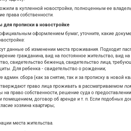
рожили в купленной новостройке, полноценным ее владел
ие права собственности.
 для прописки в новостройке
официальным оформлением бумаг, уточните, какие докум
овостройке:
сут данные об изменении места проживания. Подходит пасп
рение гражданина, вид на постоянное жительство, вид на
тво, свидетельство беженца, свидетельство лица, требую
иты. Для ребенка - свидетельство о рождении;
 админ. сбора (как за снятие, так и за прописку в новой кв
одтверждают право лица проживать в рассматриваемом
по
 на право собственности, решение суда о предоставлении
помещением, договор об аренде и т. п. Если подобных д
гласие хозяина квартиры;
рации места жительства.