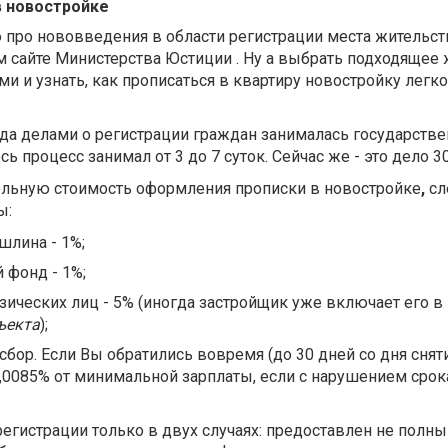
 новостройке
ро нововведения в области регистрации места жительс
 сайте Министерства Юстиции . Ну а выбрать подходящее 
и и узнать, как прописаться в квартиру новостройку легко
гда делами о регистрации граждан занималась государстве
ь процесс занимал от 3 до 7 суток. Сейчас же - это дело 3
ельную стоимость оформления прописки в новостройке
,
сл
ы:
шлина - 1%;
 фонд - 1%;
зических лиц - 5% (иногда застройщик уже включает его в
ъекта
);
бор. Если Вы обратились вовремя (до 30 дней со дня сняти
 0,0085% от минимальной зарплаты, если с нарушением срок
егистрации только в двух случаях: предоставлен не полны