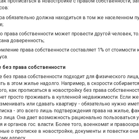
как прописаться в новостройке с правом собственности, з
сов:
ра обязательно должна находиться в том же населенном пу
е;
 права собственности может провести другой человек, то
сана доверенность;
мление права собственности составляет 1% от стоимости 
уса.
е без права собственности
 без права собственности подходит для физического лица,
ть в этом жилье надолго. Например, в скорости собираетс
ого, как прописаться в новостройку без права собственнос
очет просто проживать в купленной недвижимости. Если ж
азменивать или сдавать квартиру - обязательно нужно име
писка - это всего лишь подтверждения права на жилье, фа
о лица. Она дает возможность рационально пользоваться 
 и органов гос. власти. Более того, военкомат и правоох
ные о прописке в новостройке, документы и повестки они
ому адресу.