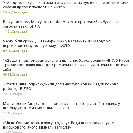
У Маріуполі окупаційна адміністрація оскаржує визнане російськими
судами право власності на житло
16:06,
Сьогодні
В окупованому Маріуполі повідомляють про гучний вибух на тлі
загрози атаки БПЛА
11:21,
Сьогодні
Черги біля криниць і захмарні ціни у магазинах: як Маріуполь
переживає нову водну кризу, - ФОТО
09:00,
Сьогодні
1625 день повномасштабної війни. Палає Ярославський НПЗ. У Києві
триває ліквідація наслідків російської атаки на українські логістичні
хаби
08:54,
Сьогодні
"Птахи Одіна" оприлюднили доти неопубліковані кадри бойової
роботи, - ВІДЕО
20:54,
Вчора
Маріуполець Андрій Бєдняков зіграє тата Петрика П’яточкина у
новому українському фільмі, - ФОТО
17:15,
Вчора
«Ми не будемо ховати чужу людину». Родина два роки шукає
військового, якого визнали загиблим
16:17,
Вчора