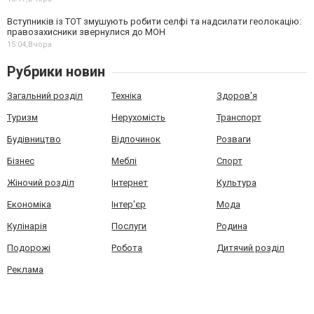
Вступників із ТОТ змушують робити селфі та надсилати геолокацію:
правозахисники звернулися до МОН
15:04,
Вчора
Рубрики новин
Загальний розділ
Техніка
Здоров'я
Туризм
Нерухомість
Транспорт
Будівництво
Відпочинок
Розваги
Бізнес
Меблі
Спорт
Жіночий розділ
Інтернет
Культура
Економіка
Інтер'єр
Мода
Кулінарія
Послуги
Родина
Подорожі
Робота
Дитячий розділ
Реклама