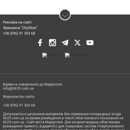
Реклама на сайті
Франшиза "CitySites"
+38 (096) 91 303 68
Віримо в повернення до Маріуполя
info@0629.com.ua
Журналисты сайта
+38 (096) 91 303 68
Допускається цитування матеріалів без отримання попередньої згоди
0629.com.ua за умови розміщення в тексті обов'язкового посилання на
0629.com.ua - Сайт міста Маріуполя. Для інтернет-видань обов'язкове
розміщення прямого, відкритого для пошукових систем гіперпосилання