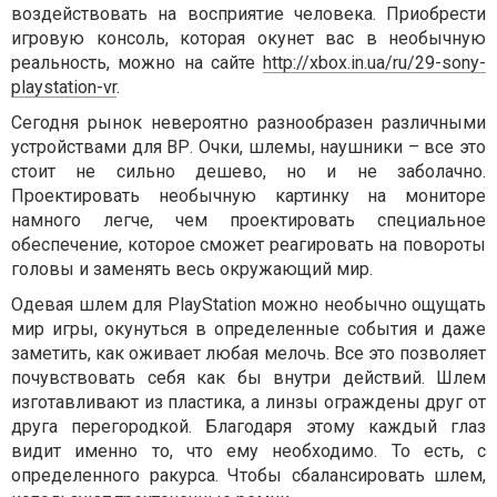
воздействовать на восприятие человека. Приобрести
игровую консоль, которая окунет вас в необычную
реальность, можно на сайте
http://xbox.in.ua/ru/29-sony-
playstation-vr
.
Сегодня рынок невероятно разнообразен различными
устройствами для ВР. Очки, шлемы, наушники – все это
стоит не сильно дешево, но и не заболачно.
Проектировать необычную картинку на мониторе
намного легче, чем проектировать специальное
обеспечение, которое сможет реагировать на повороты
головы и заменять весь окружающий мир.
Одевая шлем для PlayStation можно необычно ощущать
мир игры, окунуться в определенные события и даже
заметить, как оживает любая мелочь. Все это позволяет
почувствовать себя как бы внутри действий. Шлем
изготавливают из пластика, а линзы ограждены друг от
друга перегородкой. Благодаря этому каждый глаз
видит именно то, что ему необходимо. То есть, с
определенного ракурса. Чтобы сбалансировать шлем,