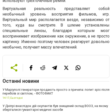
используют трехточечные ремни.
Виртуальная реальность представляет собой
необычный уровень восприятия фильмов, игр.
Виртуальный мир располагается везде, независимо от
того, куда вы смотрите. В шлеме установлены
специальные линзы, благодаря которым мозг
воспринимает изображение как окружение, а не просто
картинку. Именно поэтому человек реагирует довольно
необычно, получает массу впечатлений.
Останні новини
У Маріуполі генератори продають просто з причепа: попит зріс після
перебоїв зі світлом, - ФОТОФАКТ
14:17,
Сьогодні
У Дніпрі внаслідок дій окупантів був знищений склад ВООЗ, на якому
зберігалися гуманітарні медичні засоби