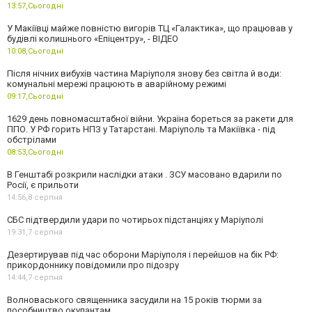
13:57,
Сьогодні
У Макіївці майже повністю вигорів ТЦ «Галактика», що працював у
будівлі колишнього «Епіцентру», - ВІДЕО
10:08,
Сьогодні
Після нічних вибухів частина Маріуполя знову без світла й води:
комунальні мережі працюють в аварійному режимі
09:17,
Сьогодні
1629 день повномасштабної війни. Україна бореться за ракети для
ППО. У РФ горить НПЗ у Татарстані. Маріуполь та Макіївка - під
обстрілами
08:53,
Сьогодні
В Генштабі розкрили наслідки атаки . ЗСУ масовано вдарили по
Росії, є прильоти
14:56,
8 серпня
СБС підтвердили удари по чотирьох підстанціях у Маріуполі
19:31,
7 серпня
Дезертирував під час оборони Маріуполя і перейшов на бік РФ:
прикордоннику повідомили про підозру
14:44,
7 серпня
Волноваського священника засудили на 15 років тюрми за
пособництво окупантам