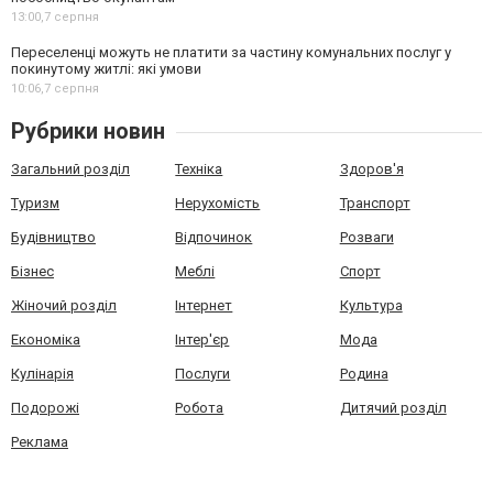
13:00,
7 серпня
Переселенці можуть не платити за частину комунальних послуг у
покинутому житлі: які умови
10:06,
7 серпня
Рубрики новин
Загальний розділ
Техніка
Здоров'я
Туризм
Нерухомість
Транспорт
Будівництво
Відпочинок
Розваги
Бізнес
Меблі
Спорт
Жіночий розділ
Інтернет
Культура
Економіка
Інтер'єр
Мода
Кулінарія
Послуги
Родина
Подорожі
Робота
Дитячий розділ
Реклама