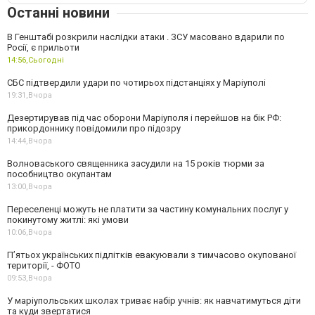
Останні новини
В Генштабі розкрили наслідки атаки . ЗСУ масовано вдарили по
Росії, є прильоти
14:56,
Сьогодні
СБС підтвердили удари по чотирьох підстанціях у Маріуполі
19:31,
Вчора
Дезертирував під час оборони Маріуполя і перейшов на бік РФ:
прикордоннику повідомили про підозру
14:44,
Вчора
Волноваського священника засудили на 15 років тюрми за
пособництво окупантам
13:00,
Вчора
Переселенці можуть не платити за частину комунальних послуг у
покинутому житлі: які умови
10:06,
Вчора
П’ятьох українських підлітків евакуювали з тимчасово окупованої
території, - ФОТО
09:53,
Вчора
У маріупольських школах триває набір учнів: як навчатимуться діти
та куди звертатися