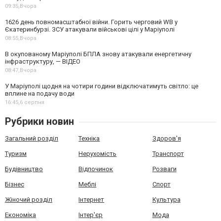
09:35,
Вчора
1626 день повномасштабної війни. Горить черговий WB у
Єкатеринбурзі. ЗСУ атакували військові цілі у Маріуполі
08:55,
Вчора
В окупованому Маріуполі БПЛА знову атакували енергетичну
інфраструктуру, — ВІДЕО
08:47,
Вчора
У Маріуполі щодня на чотири години відключатимуть світло: це
вплине на подачу води
16:45,
6 серпня
Рубрики новин
Загальний розділ
Техніка
Здоров'я
Туризм
Нерухомість
Транспорт
Будівництво
Відпочинок
Розваги
Бізнес
Меблі
Спорт
Жіночий розділ
Інтернет
Культура
Економіка
Інтер'єр
Мода