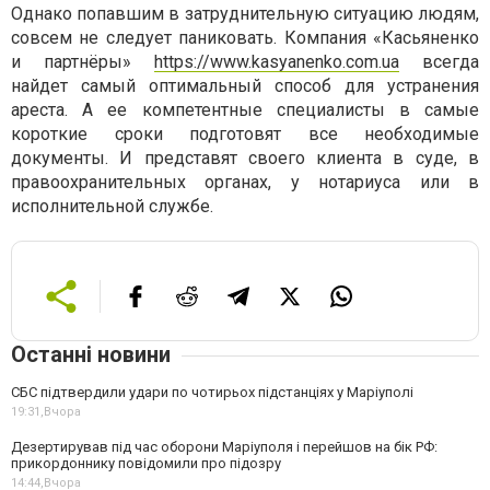
Однако попавшим в затруднительную ситуацию людям,
совсем не следует паниковать. Компания «Касьяненко
и партнёры»
https://www.kasyanenko.com.ua
всегда
найдет самый оптимальный способ для устранения
ареста. А ее компетентные специалисты в самые
короткие сроки подготовят все необходимые
документы. И представят своего клиента в суде, в
правоохранительных органах, у нотариуса или в
исполнительной службе.
Останні новини
СБС підтвердили удари по чотирьох підстанціях у Маріуполі
19:31,
Вчора
Дезертирував під час оборони Маріуполя і перейшов на бік РФ:
прикордоннику повідомили про підозру
14:44,
Вчора