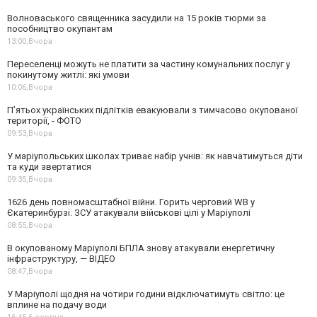
Волноваського священника засудили на 15 років тюрми за
пособництво окупантам
13:00,
Вчора
Переселенці можуть не платити за частину комунальних послуг у
покинутому житлі: які умови
10:06,
Вчора
П’ятьох українських підлітків евакуювали з тимчасово окупованої
території, - ФОТО
09:53,
Вчора
У маріупольських школах триває набір учнів: як навчатимуться діти
та куди звертатися
09:35,
Вчора
1626 день повномасштабної війни. Горить черговий WB у
Єкатеринбурзі. ЗСУ атакували військові цілі у Маріуполі
08:55,
Вчора
В окупованому Маріуполі БПЛА знову атакували енергетичну
інфраструктуру, — ВІДЕО
08:47,
Вчора
У Маріуполі щодня на чотири години відключатимуть світло: це
вплине на подачу води