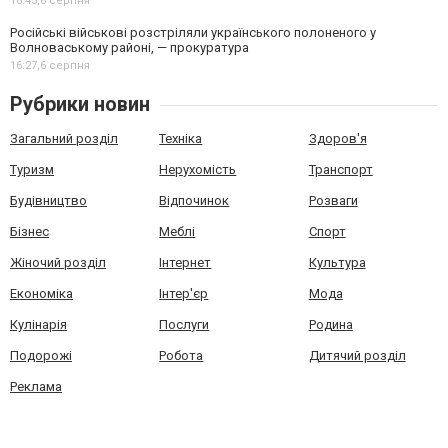
16:45,
6 серпня
Російські військові розстріляли українського полоненого у
Волноваському районі, — прокуратура
16:27,
6 серпня
Рубрики новин
Загальний розділ
Техніка
Здоров'я
Туризм
Нерухомість
Транспорт
Будівництво
Відпочинок
Розваги
Бізнес
Меблі
Спорт
Жіночий розділ
Інтернет
Культура
Економіка
Інтер'єр
Мода
Кулінарія
Послуги
Родина
Подорожі
Робота
Дитячий розділ
Реклама