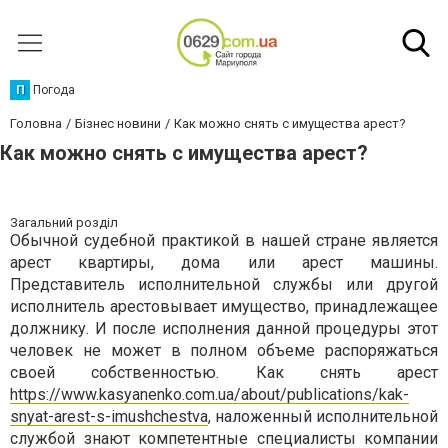
П
Погода
Головна
Бізнес новини
Как можно снять с имущества арест?
Как можно снять с имущества арест?
Загальний розділ
Обычной судебной практикой в нашей стране является
арест квартиры, дома или арест машины.
Представитель исполнительной службы или другой
исполнитель арестовывает имущество, принадлежащее
должнику. И после исполнения данной процедуры этот
человек не может в полном объеме распоряжаться
своей собственностью. Как снять арест
https://www.kasyanenko.com.ua/about/publications/kak-
snyat-arest-s-imushchestva
, наложенный исполнительной
службой знают компетентные специалисты компании