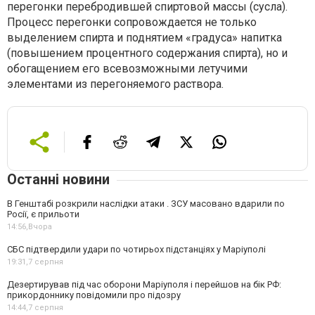
перегонки перебродившей спиртовой массы (сусла).
Процесс перегонки сопровождается не только
выделением спирта и поднятием «градуса» напитка
(повышением процентного содержания спирта), но и
обогащением его всевозможными летучими
элементами из перегоняемого раствора.
Останні новини
В Генштабі розкрили наслідки атаки . ЗСУ масовано вдарили по
Росії, є прильоти
14:56,
Вчора
СБС підтвердили удари по чотирьох підстанціях у Маріуполі
19:31,
7 серпня
Дезертирував під час оборони Маріуполя і перейшов на бік РФ:
прикордоннику повідомили про підозру
14:44,
7 серпня