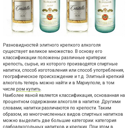
Разновидностей элитного крепкого алкоголя
существует великое множество. В основу его
классификации положены различные критерии:
крепость, сырье, из которого производятся спиртные
напитки, способ изготовления или способ употребления,
географическое происхождение и т.д. Элитный крепкий
алкоголь теперь можно найти и в Мариуполе, в том
числе
ром купить
.
Наиболее явной является классификация, основанная на
процентном содержании алкоголя в напитке. Другими
словами, напитки различаются по крепости. Таким
образом, из многочисленных видов спиртных напитков
можно выделить две большие категории: категория
слабоалкогольных напитков и крепких. При этом в