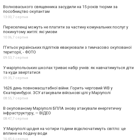
Волноваського священника засудили на 15 років тюрми за
пособництво окупантам
13:00,
7 серпня
Переселенці можуть не платити за частину комунальних послуг у
покинутому житлі: які умови
10:06,
7 серпня
П’ятьох українських підлітків евакуювали з тимчасово окупованої
території, - ФОТО
09:53,
7 серпня
У маріупольських школах триває набір учнів: як навчатимуться діти
та куди звертатися
09:35,
7 серпня
1626 день повномасштабної війни. Горить черговий WB у
Єкатеринбурзі. ЗСУ атакували військові цілі у Маріуполі
08:55,
7 серпня
В окупованому Маріуполі БПЛА знову атакували енергетичну
інфраструктуру, — ВІДЕО
08:47,
7 серпня
У Маріуполі щодня на чотири години відключатимуть світло: це
вплине на подачу води
16:45,
6 серпня