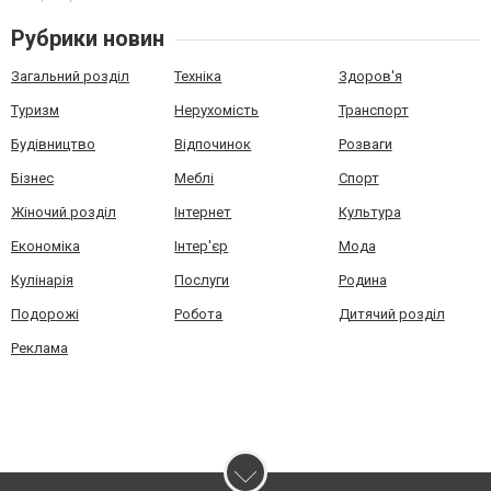
Рубрики новин
Загальний розділ
Техніка
Здоров'я
Туризм
Нерухомість
Транспорт
Будівництво
Відпочинок
Розваги
Бізнес
Меблі
Спорт
Жіночий розділ
Інтернет
Культура
Економіка
Інтер'єр
Мода
Кулінарія
Послуги
Родина
Подорожі
Робота
Дитячий розділ
Реклама