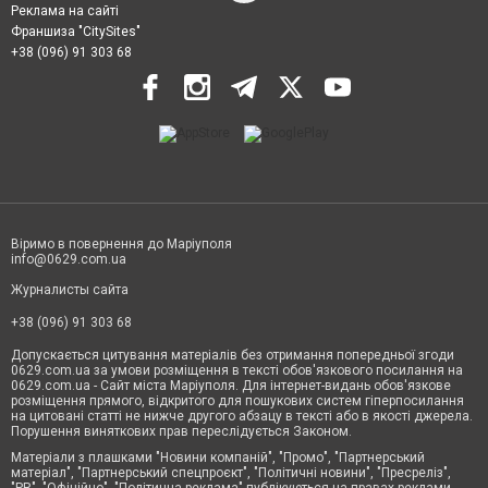
Реклама на сайті
Франшиза "CitySites"
+38 (096) 91 303 68
Віримо в повернення до Маріуполя
info@0629.com.ua
Журналисты сайта
+38 (096) 91 303 68
Допускається цитування матеріалів без отримання попередньої згоди
0629.com.ua за умови розміщення в тексті обов'язкового посилання на
0629.com.ua - Сайт міста Маріуполя. Для інтернет-видань обов'язкове
розміщення прямого, відкритого для пошукових систем гіперпосилання
на цитовані статті не нижче другого абзацу в тексті або в якості джерела.
Порушення виняткових прав переслідується Законом.
Матеріали з плашками "Новини компаній", "Промо", "Партнерський
матеріал", "Партнерський спецпроєкт", "Політичні новини", "Пресреліз",
"PR", "Офіційно", "Політична реклама" публікуються на правах реклами.