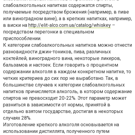
слабоалкогольных напитках содержатся спирты,
получаемые посредством брожения (например, в пиве
или виноградном вине), а в крепких напитках, например,
в виски на
http://elit-alco.com.ua/catalog/whiskey
–
посредством перегонки в специальном
приспособлении.
К категории слабоалкогольных напитков можно отнести
разновидности джин-тоников, пива, различных
коктейлей, виноградного вина, некоторые ликеров,
бальзамов и настоек. Если говорить о процентном
содержании алкоголя в каждом конкретном напитке, то
четких критериев до сих пор не выработано. Так, в
большинстве случаев к категории слабоалкогольных
напитков причисляется алкоголь, в котором содержание
спиртов не превосходит 20-22%. Этот параметр может
разниться в зависимости от нормы, принятой в
отдельно взятом государстве, достигая в некоторых
случаях 28%.
Изготовление крепкого алкоголя основывается на
использовании дистиллята, полученного путем