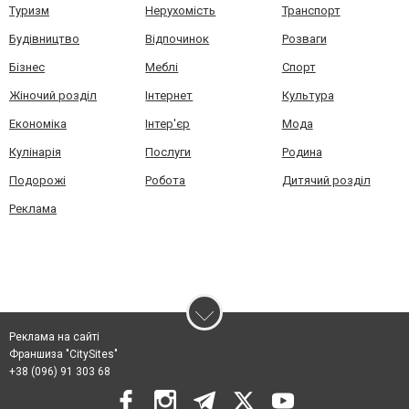
Туризм
Нерухомість
Транспорт
Будівництво
Відпочинок
Розваги
Бізнес
Меблі
Спорт
Жіночий розділ
Інтернет
Культура
Економіка
Інтер'єр
Мода
Кулінарія
Послуги
Родина
Подорожі
Робота
Дитячий розділ
Реклама
Реклама на сайті
Франшиза "CitySites"
+38 (096) 91 303 68