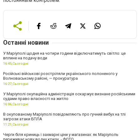
постоянным контролем.
Останні новини
У Маріуполі щодня на чотири години відключатимуть світло: це
вплине на подачу води
16:45,
Сьогодні
Російські військові розстріляли українського полоненого у
Волноваському районі, — прокуратура
16:27,
Сьогодні
У Маріуполі окупаційна адміністрація оскаржує визнане російськими
судами право власності на житло
16:06,
Сьогодні
В окупованому Маріуполі повідомляють про гучний вибух на тлі
загрози атаки БПЛА
11:21,
Сьогодні
Черги біля криниць і захмарні ціни у магазинах: як Маріуполь
переживає нову водну кризу, - ФОТО