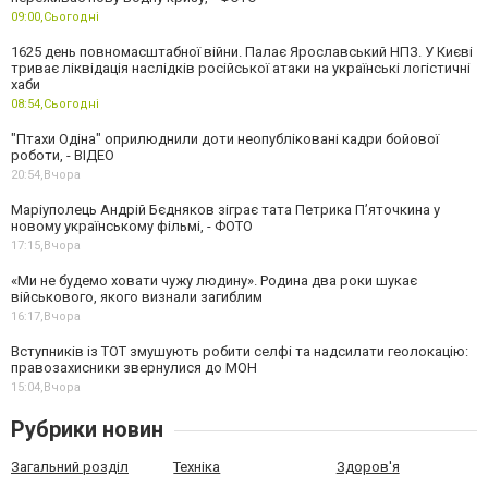
09:00,
Сьогодні
1625 день повномасштабної війни. Палає Ярославський НПЗ. У Києві
триває ліквідація наслідків російської атаки на українські логістичні
хаби
08:54,
Сьогодні
"Птахи Одіна" оприлюднили доти неопубліковані кадри бойової
роботи, - ВІДЕО
20:54,
Вчора
Маріуполець Андрій Бєдняков зіграє тата Петрика П’яточкина у
новому українському фільмі, - ФОТО
17:15,
Вчора
«Ми не будемо ховати чужу людину». Родина два роки шукає
військового, якого визнали загиблим
16:17,
Вчора
Вступників із ТОТ змушують робити селфі та надсилати геолокацію:
правозахисники звернулися до МОН
15:04,
Вчора
Рубрики новин
Загальний розділ
Техніка
Здоров'я