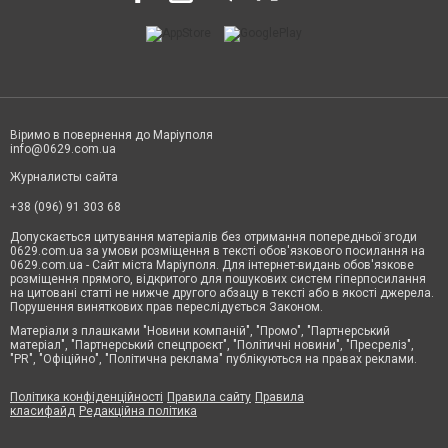
Віримо в повернення до Маріуполя
info@0629.com.ua
Журналисты сайта
+38 (096) 91 303 68
Допускається цитування матеріалів без отримання попередньої згоди
0629.com.ua за умови розміщення в тексті обов'язкового посилання на
0629.com.ua - Сайт міста Маріуполя. Для інтернет-видань обов'язкове
розміщення прямого, відкритого для пошукових систем гіперпосилання
на цитовані статті не нижче другого абзацу в тексті або в якості джерела.
Порушення виняткових прав переслідується Законом.
Матеріали з плашками "Новини компаній", "Промо", "Партнерський
матеріал", "Партнерський спецпроєкт", "Політичні новини", "Пресреліз",
"PR", "Офіційно", "Політична реклама" публікуються на правах реклами.
Політика конфіденційності
Правила сайту
Правила
класифайд
Редакційна політика