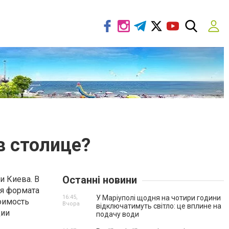
в столице?
Останні новини
 Киева. В
ья формата
16:45,
У Маріуполі щодня на чотири години
тоимость
Вчора
відключатимуть світло: це вплине на
дии
подачу води