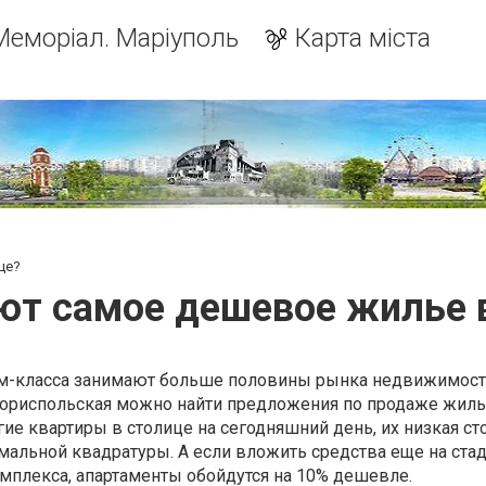
Меморіал. Маріуполь
Карта міста
це?
ют самое дешевое жилье 
м-класса занимают больше половины рынка недвижимости
Бориспольская можно найти предложения по продаже жил
гие квартиры в столице на сегодняшний день, их низкая с
имальной квадратуры. А если вложить средства еще на ста
мплекса, апартаменты обойдутся на 10% дешевле.