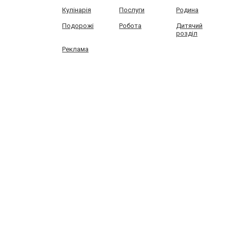
Кулінарія
Послуги
Родина
Подорожі
Робота
Дитячий
розділ
Реклама