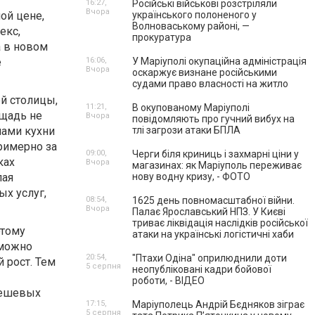
16:27,
Російські військові розстріляли
Вчора
ой цене,
українського полоненого у
Волноваському районі, —
екс,
прокуратура
а в новом
е
16:06,
У Маріуполі окупаційна адміністрація
Вчора
оскаржує визнане російськими
судами право власності на житло
й столицы,
11:21,
В окупованому Маріуполі
ощадь не
Вчора
повідомляють про гучний вибух на
нами кухни
тлі загрози атаки БПЛА
римерно за
09:00,
Черги біля криниць і захмарні ціни у
ках
Вчора
магазинах: як Маріуполь переживає
пая
нову водну кризу, - ФОТО
х услуг,
08:54,
1625 день повномасштабної війни.
Вчора
Палає Ярославський НПЗ. У Києві
триває ліквідація наслідків російської
этому
атаки на українські логістичні хаби
зможно
20:54,
"Птахи Одіна" оприлюднили доти
 рост. Тем
5 серпня
неопубліковані кадри бойової
роботи, - ВІДЕО
дешевых
17:15,
Маріуполець Андрій Бєдняков зіграє
5 серпня