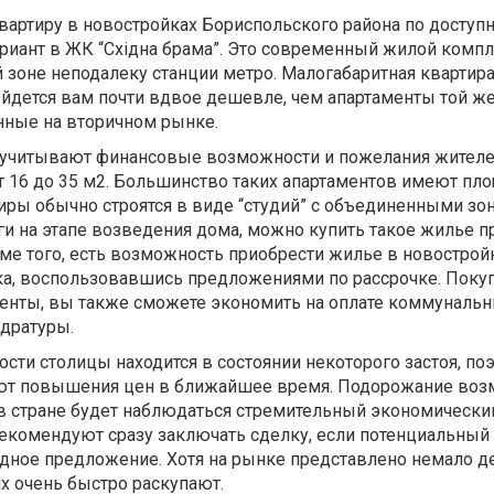
артиру в новостройках Бориспольского района по доступн
риант в ЖК “Східна брама”. Это современный жилой компл
 зоне неподалеку станции метро. Малогабаритная квартир
ойдется вам почти вдвое дешевле, чем апартаменты той ж
нные на вторичном рынке.
 учитывают финансовые возможности и пожелания жителе
т 16 до 35 м2. Большинство таких апартаментов имеют пл
иры обычно строятся в виде “студий” с объединенными зо
и на этапе возведения дома, можно купить такое жилье п
оме того, есть возможность приобрести жилье в новострой
ка, воспользовавшись предложениями по рассрочке. Поку
енты, вы также сможете экономить на оплате коммунальны
адратуры.
ти столицы находится в состоянии некоторого застоя, по
уют повышения цен в ближайшее время. Подорожание во
 в стране будет наблюдаться стремительный экономический
рекомендуют сразу заключать сделку, если потенциальный
одное предложение. Хотя на рынке представлено немало 
х очень быстро раскупают.