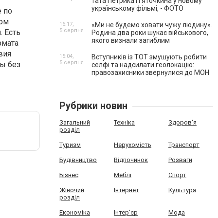
тата Петрика П’яточкина у новому
українському фільмі, - ФОТО
е по
лом
16:17,
«Ми не будемо ховати чужу людину».
5 серпня
. Есть
Родина два роки шукає військового,
якого визнали загиблим
рмата
вия
15:04,
Вступників із ТОТ змушують робити
5 серпня
вы без
селфі та надсилати геолокацію:
правозахисники звернулися до МОН
Рубрики новин
Загальний
Техніка
Здоров'я
розділ
Туризм
Нерухомість
Транспорт
Будівництво
Відпочинок
Розваги
Бізнес
Меблі
Спорт
Жіночий
Інтернет
Культура
розділ
Економіка
Інтер'єр
Мода