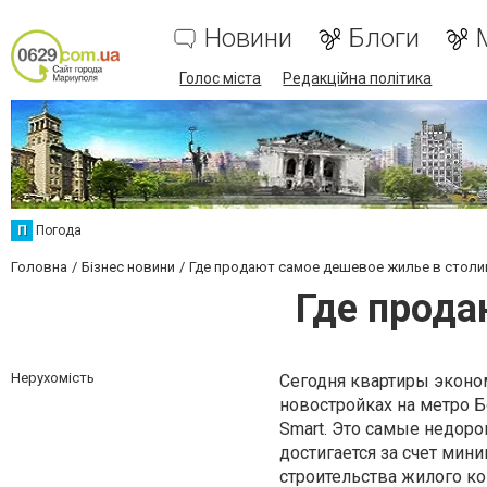
Новини
Блоги
Голос міста
Редакційна політика
П
Погода
Головна
Бізнес новини
Где продают самое дешевое жилье в столи
Где прода
Нерухомість
Сегодня квартиры эконо
новостройках на метро 
Smart. Это самые недоро
достигается за счет мин
строительства жилого ко