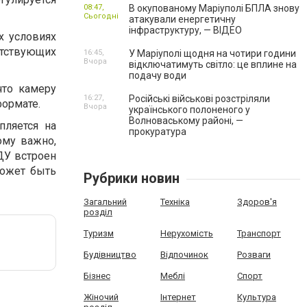
08:47,
В окупованому Маріуполі БПЛА знову
Сьогодні
атакували енергетичну
інфраструктуру, — ВІДЕО
х условиях
етствующих
16:45,
У Маріуполі щодня на чотири години
Вчора
відключатимуть світло: це вплине на
подачу води
что камеру
16:27,
Російські військові розстріляли
формате.
Вчора
українського полоненого у
Волноваському районі, —
пляется на
прокуратура
ому важно,
ДУ встроен
может быть
Рубрики новин
Загальний
Техніка
Здоров'я
розділ
Туризм
Нерухомість
Транспорт
Будівництво
Відпочинок
Розваги
Бізнес
Меблі
Спорт
Жіночий
Інтернет
Культура