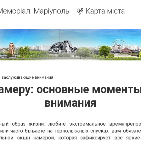
Меморіал. Маріуполь
Карта міста
, заслуживающие внимания
амеру: основные момент
внимания
ный образ жизни, любите экстремальное времяпрепро
или часто бываете на горнолыжных спусках, вам обязате
альной экшн камерой, которая зафиксирует все яркие