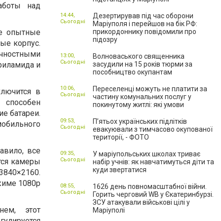
аботы над
14:44,
Дезертирував під час оборони
Сьогодні
Маріуполя і перейшов на бік РФ:
же опытные
прикордоннику повідомили про
підозру
ые корпус.
ностными
13:00,
Волноваського священника
Сьогодні
риламида и
засудили на 15 років тюрми за
пособництво окупантам
10:06,
Переселенці можуть не платити за
ключится в
Сьогодні
частину комунальних послуг у
 способен
покинутому житлі: які умови
е батареи.
09:53,
П’ятьох українських підлітків
обильного
Сьогодні
евакуювали з тимчасово окупованої
території, - ФОТО
авило, все
09:35,
У маріупольських школах триває
Сьогодні
тся камеры
набір учнів: як навчатимуться діти та
куди звертатися
3840×2160.
ежиме 1080р
08:55,
1626 день повномасштабної війни.
Сьогодні
Горить черговий WB у Єкатеринбурзі.
ЗСУ атакували військові цілі у
днем, этот
Маріуполі
гулируется