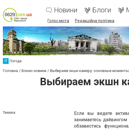
Новини
Блоги
Голос міста
Редакційна політика
П
Погода
Головна
Бізнес новини
Выбираем экшн камеру: основные моменты
Выбираем экшн к
Техніка
Если вы ведете актив
занимаетесь дайвингом 
обзавестись функцион