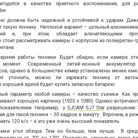
игодится в качестве приятного воспоминания, для р
be.
но должна быть надежной и устойчивой к ударам. Да
т такую технику. Неплохой вариант – цельный алюминиев
кий и, при этом, обладает впечатляющими проч
 стоит рассматривать камеры с корпусом из полиуретан-г
етана.
 время работы техники. Будет обидно, если камера от
момент. Современный литий-ионный аккумулятор
сов, однако в большинстве камер установлены менее емки
ит уточнить, можно ли заряжать технику от автом
е хорошей идеей будет купить запасную батарею.
ный параметр любой камеры – качество съемки. Как пр
чивают хорошую картинку (1920 x 1080). Однако встречаю
показателями. Например, у
SJCAM SJ7 Star
разрешение 
ная для такой техники – 30 кадров в минуту. Впрочем, в р
мать 120 к/с – а это уже очень высокий показатель.
емки угол обзора. Тем он больше, тем лучше. В сре
роваться от 70° до 170°. Проверьте, насколько легко ре