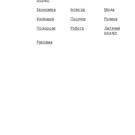
розділ
Економіка
Інтер'єр
Мода
Кулінарія
Послуги
Родина
Подорожі
Робота
Дитячий
розділ
Реклама