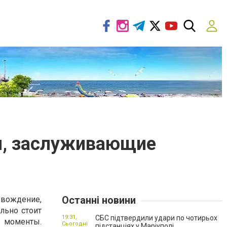
ы, заслуживающие
Останні новини
вождение,
льно стоит
19:31,
СБС підтвердили удари по чотирьох
 моменты.
Сьогодні
підстанціях у Маріуполі