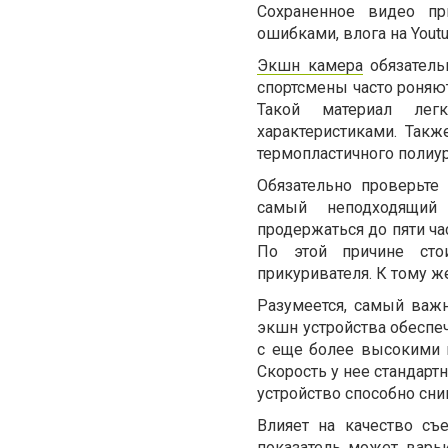
Сохраненное видео пр
ошибками, влога на Youtu
Экшн камера
обязатель
спортсмены часто роняю
Такой материал лег
характеристиками. Также
термопластичного полиур
Обязательно проверьте
самый неподходящий 
продержаться до пяти ча
По этой причине сто
прикуривателя. К тому ж
Разумеется, самый важ
экшн устройства обеспе
с еще более высокими 
Скорость у нее стандарт
устройство способно сни
Влияет на качество съ
показатель может варьи