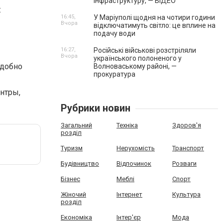
інфраструктуру, — ВІДЕО
:
16:45,
У Маріуполі щодня на чотири години
Вчора
відключатимуть світло: це вплине на
подачу води
16:27,
Російські військові розстріляли
Вчора
українського полоненого у
удобно
Волноваському районі, —
прокуратура
нтры,
Рубрики новин
Загальний
Техніка
Здоров'я
розділ
Туризм
Нерухомість
Транспорт
Будівництво
Відпочинок
Розваги
Бізнес
Меблі
Спорт
Жіночий
Інтернет
Культура
розділ
Економіка
Інтер'єр
Мода