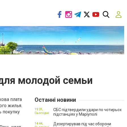
 для молодой семьи
Останні новини
кова плата
ого жилья.
19:31,
СБС підтвердили удари по чотирьох
ь покупку
Сьогодні
підстанціях у Маріуполі
14:44,
Дезертирував під час оборони