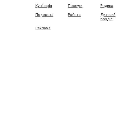
Кулінарія
Послуги
Родина
Подорожі
Робота
Дитячий
розділ
Реклама