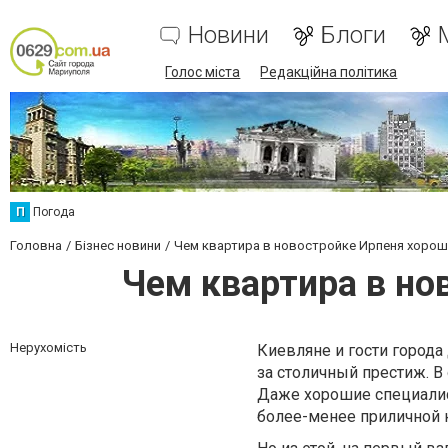
Новини
Блоги
Голос міста
Редакційна політика
П
Погода
Головна
Бізнес новини
Чем квартира в новостройке Ирпеня хорош
Чем квартира в но
Нерухомість
Киевляне и гости города 
за столичный престиж. В
Даже хорошие специалис
более-менее приличной 