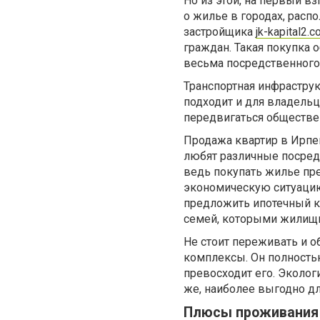
Но из этой, на первый в
о жилье в городах, расп
застройщика
jk-kapital2.c
граждан. Такая покупка 
весьма посредственного 
Транспортная инфраструк
подходит и для владельце
передвигаться обществе
Продажа квартир в Ирпе
любят различные посредни
ведь покупать жилье пр
экономическую ситуацию 
предложить ипотечный к
семей, которыми жилищн
Не стоит переживать и 
комплексы. Он полность
превосходит его. Эколог
же, наиболее выгодно дл
Плюсы проживания