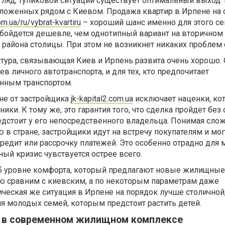
згляд, тупиковой ситуации существует оптимальный выход.
оложенных рядом с Киевом. Продажа квартир в Ирпене на 
om.ua/ru/vybrat-kvartiru
– хороший шанс именно для этого се
обойдется дешевле, чем однотипный вариант на вторичном
района столицы. При этом не возникнет никаких проблем 
тура, связывающая Киев и Ирпень развита очень хорошо.
в личного автотранспорта, и для тех, кто предпочитает
нным транспортом.
не от застройщика
jk-kapital2.com.ua
исключает наценки, ко
ки. К тому же, это гарантия того, что сделка пройдет без 
едстоит у его непосредственного владельца. Понимая сло
в стране, застройщики идут на встречу покупателям и мог
редит или рассрочку платежей. Это особенно отрадно для
ый кризис чувствуется острее всего.
об уровне комфорта, который предлагают новые жилищные
ю сравним с киевским, а по некоторым параметрам даже
ическая же ситуация в Ирпене на порядок лучше столичной,
я молодых семей, которым предстоит растить детей.
 в современном жилищном комплексе