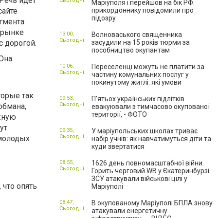
 Речь идет
Сьогодні
Маріуполя і перейшов на бік РФ:
сайте
прикордоннику повідомили про
підозру
гмента
 рынке
13:00,
Волноваського священника
Сьогодні
с дорогой.
засудили на 15 років тюрми за
пособництво окупантам
 Она
10:06,
Переселенці можуть не платити за
Сьогодні
частину комунальних послуг у
покинутому житлі: які умови
торые так
09:53,
П’ятьох українських підлітків
Сьогодні
обмана,
евакуювали з тимчасово окупованої
території, - ФОТО
жную
ут
09:35,
У маріупольських школах триває
Сьогодні
 молодых
набір учнів: як навчатимуться діти та
куди звертатися
08:55,
1626 день повномасштабної війни.
Сьогодні
Горить черговий WB у Єкатеринбурзі.
ЗСУ атакували військові цілі у
 что опять
Маріуполі
08:47,
В окупованому Маріуполі БПЛА знову
Сьогодні
атакували енергетичну