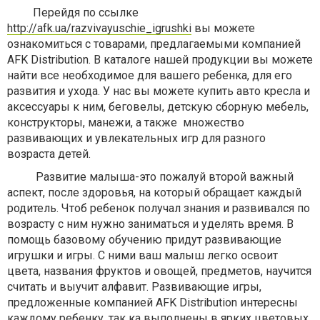
Перейдя по ссылке
http://afk.ua/razvivayuschie_igrushki
вы можете
ознакомиться с товарами, предлагаемыми компанией
AFK Distribution. В каталоге нашей продукции вы можете
найти все необходимое для вашего ребенка, для его
развития и ухода. У нас вы можете купить авто кресла и
аксессуары к ним, беговелы, детскую сборную мебель,
конструкторы, манежи, а также множество
развивающих и увлекательных игр для разного
возраста детей.
Развитие малыша-это пожалуй второй важный
аспект, после здоровья, на который обращает каждый
родитель. Чтоб ребенок получал знания и развивался по
возрасту с ним нужно заниматься и уделять время. В
помощь базовому обучению придут развивающие
игрушки и игры. С ними ваш малыш легко освоит
цвета, названия фруктов и овощей, предметов, научится
считать и выучит алфавит. Развивающие игры,
предложенные компанией AFK Distribution интересны
каждому ребенку, так ка выполнены в ярких цветовых