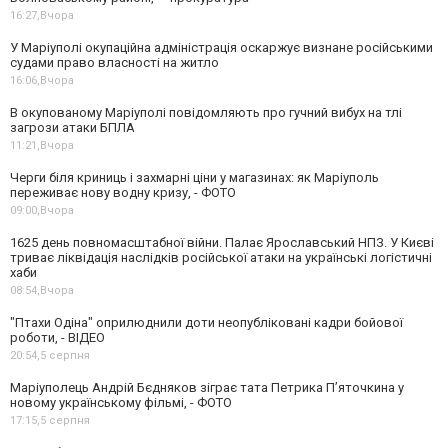
16:27,
Вчора
У Маріуполі окупаційна адміністрація оскаржує визнане російськими
судами право власності на житло
16:06,
Вчора
В окупованому Маріуполі повідомляють про гучний вибух на тлі
загрози атаки БПЛА
11:21,
Вчора
Черги біля криниць і захмарні ціни у магазинах: як Маріуполь
переживає нову водну кризу, - ФОТО
09:00,
Вчора
1625 день повномасштабної війни. Палає Ярославський НПЗ. У Києві
триває ліквідація наслідків російської атаки на українські логістичні
хаби
08:54,
Вчора
"Птахи Одіна" оприлюднили доти неопубліковані кадри бойової
роботи, - ВІДЕО
20:54,
5 серпня
Маріуполець Андрій Бєдняков зіграє тата Петрика П’яточкина у
новому українському фільмі, - ФОТО
17:15,
5 серпня