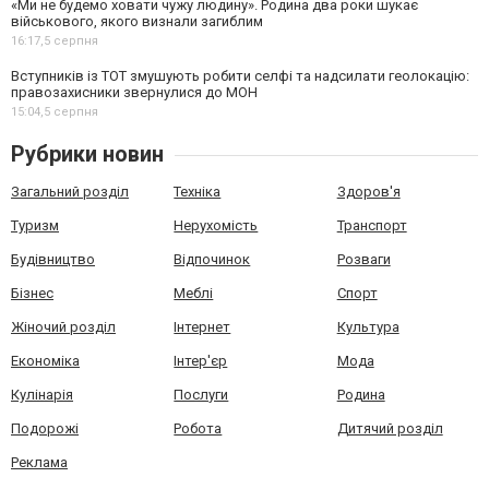
«Ми не будемо ховати чужу людину». Родина два роки шукає
військового, якого визнали загиблим
16:17,
5 серпня
Вступників із ТОТ змушують робити селфі та надсилати геолокацію:
правозахисники звернулися до МОН
15:04,
5 серпня
Рубрики новин
Загальний розділ
Техніка
Здоров'я
Туризм
Нерухомість
Транспорт
Будівництво
Відпочинок
Розваги
Бізнес
Меблі
Спорт
Жіночий розділ
Інтернет
Культура
Економіка
Інтер'єр
Мода
Кулінарія
Послуги
Родина
Подорожі
Робота
Дитячий розділ
Реклама