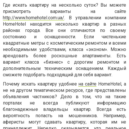
Где искать квартиру на несколько суток? Вы можете
присмотреть варианты на сайте
http://www.homehotel.com.ua/
. В управлении компании
HomeHotel находится несколько квартир в разных
районах города. Все они отличаются по своему
состоянию и оснащенности. Если чистенькие
квадратные метры с косметическим ремонтом и всеми
необходимыми удобствами, класса «эконом». Можно
арендовать более роскошные апартаменты. Есть
вариант класса «бизнес» с дорогим ремонтом и
дополнительным техническим оснащением. Каждый
сможете подобрать подходящий для себя вариант.
Почему искать квартиру удобнее
на сайте
HomeHotel, а
не на другом тематическом ресурсе, где представлены
объявления частников? Дело в том, что на такие
порталах не всегда публикуют информацию
благонадежные владельцы квартир. Всегда есть
вероятность попасть на мошенников. Например,
аферисты могут сдавать квартиру, которая им не
принадлежит. Нередко оказывается, что реальное