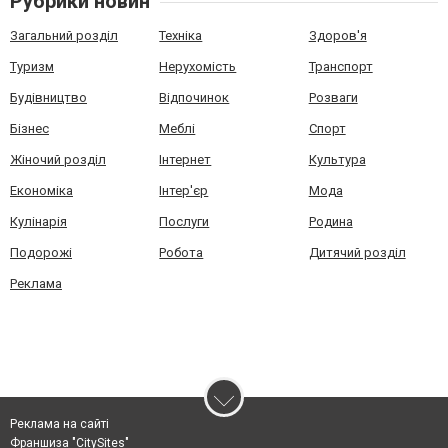
Рубрики новин
Загальний розділ
Техніка
Здоров'я
Туризм
Нерухомість
Транспорт
Будівництво
Відпочинок
Розваги
Бізнес
Меблі
Спорт
Жіночий розділ
Інтернет
Культура
Економіка
Інтер'єр
Мода
Кулінарія
Послуги
Родина
Подорожі
Робота
Дитячий розділ
Реклама
Реклама на сайті
Франшиза "CitySites"