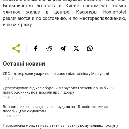
Большинство агентств в Киеве предлагает только
элитное жилье в центре. Квартиры HomeHotel
различаются и по состоянию, и по месторасположению,
и по метражу.
Останні новини
СБС підтвердили удари по чотирьох підстанціях у Маріуполі
19:31,
Вчора
Дезертирував під час оборони Маріуполя і перейшов на бік РФ:
прикордоннику повідомили про підозру
14:44,
Вчора
Волноваського священника засудили на 15 років тюрми за
пособництво окупантам
13:00,
Вчора
Переселенці можуть не платити за частину комунальних послуг у