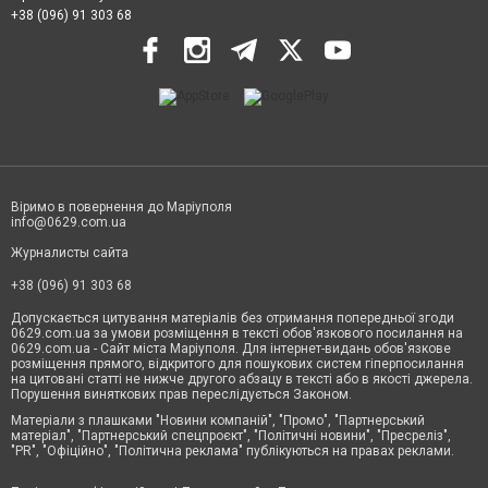
+38 (096) 91 303 68
Віримо в повернення до Маріуполя
info@0629.com.ua
Журналисты сайта
+38 (096) 91 303 68
Допускається цитування матеріалів без отримання попередньої згоди
0629.com.ua за умови розміщення в тексті обов'язкового посилання на
0629.com.ua - Сайт міста Маріуполя. Для інтернет-видань обов'язкове
розміщення прямого, відкритого для пошукових систем гіперпосилання
на цитовані статті не нижче другого абзацу в тексті або в якості джерела.
Порушення виняткових прав переслідується Законом.
Матеріали з плашками "Новини компаній", "Промо", "Партнерський
матеріал", "Партнерський спецпроєкт", "Політичні новини", "Пресреліз",
"PR", "Офіційно", "Політична реклама" публікуються на правах реклами.