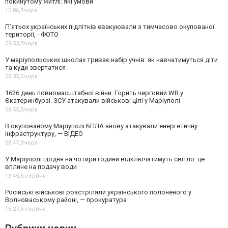
покинутому житлі: які умови
10:06,
Вчора
П’ятьох українських підлітків евакуювали з тимчасово окупованої
території, - ФОТО
09:53,
Вчора
У маріупольських школах триває набір учнів: як навчатимуться діти
та куди звертатися
09:35,
Вчора
1626 день повномасштабної війни. Горить черговий WB у
Єкатеринбурзі. ЗСУ атакували військові цілі у Маріуполі
08:55,
Вчора
В окупованому Маріуполі БПЛА знову атакували енергетичну
інфраструктуру, — ВІДЕО
08:47,
Вчора
У Маріуполі щодня на чотири години відключатимуть світло: це
вплине на подачу води
16:45,
6 серпня
Російські військові розстріляли українського полоненого у
Волноваському районі, — прокуратура
16:27,
6 серпня