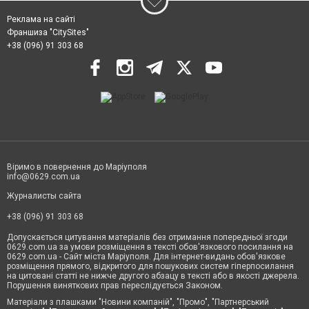
Реклама на сайті
Франшиза "CitySites"
+38 (096) 91 303 68
Віримо в повернення до Маріуполя
info@0629.com.ua
Журналисты сайта
+38 (096) 91 303 68
Допускається цитування матеріалів без отримання попередньої згоди
0629.com.ua за умови розміщення в тексті обов'язкового посилання на
0629.com.ua - Сайт міста Маріуполя. Для інтернет-видань обов'язкове
розміщення прямого, відкритого для пошукових систем гіперпосилання
на цитовані статті не нижче другого абзацу в тексті або в якості джерела.
Порушення виняткових прав переслідується Законом.
Матеріали з плашками "Новини компаній", "Промо", "Партнерський