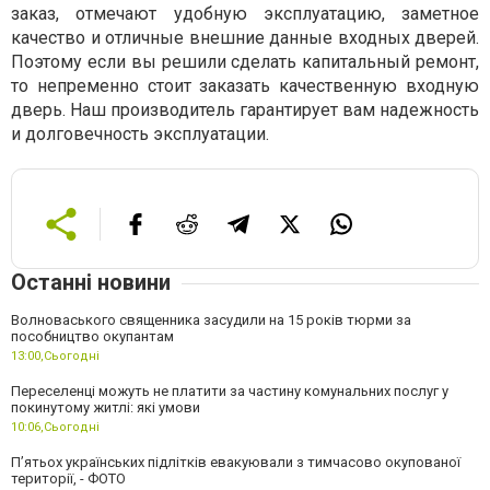
заказ, отмечают удобную эксплуатацию, заметное
качество и отличные внешние данные входных дверей.
Поэтому если вы решили сделать капитальный ремонт,
то непременно стоит заказать качественную входную
дверь. Наш производитель гарантирует вам надежность
и долговечность эксплуатации.
Останні новини
Волноваського священника засудили на 15 років тюрми за
пособництво окупантам
13:00,
Сьогодні
Переселенці можуть не платити за частину комунальних послуг у
покинутому житлі: які умови
10:06,
Сьогодні
П’ятьох українських підлітків евакуювали з тимчасово окупованої
території, - ФОТО