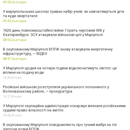
09:53,
Сьогодні
У маріупольських школах триває набір учнів: як навчатимуться діти
та куди звертатися
09:35,
Сьогодні
1626 день повномасштабної війни. Горить черговий WB у
Єкатеринбурзі. ЗСУ атакували військові цілі у Маріуполі
08:55,
Сьогодні
В окупованому Маріуполі БПЛА знову атакували енергетичну
інфраструктуру, — ВІДЕО
08:47,
Сьогодні
У Маріуполі щодня на чотири години відключатимуть світло: це
вплине на подачу води
16:45,
Вчора
Російські військові розстріляли українського полоненого у
Волноваському районі, — прокуратура
16:27,
Вчора
У Маріуполі окупаційна адміністрація оскаржує визнане російськими
судами право власності на житло
16:06,
Вчора
В окупованому Маріуполі повідомляють про гучний вибух на тлі
загрози атаки БПЛА