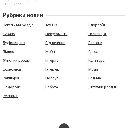
11:21,
Вчора
Рубрики новин
Загальний розділ
Техніка
Здоров'я
Туризм
Нерухомість
Транспорт
Будівництво
Відпочинок
Розваги
Бізнес
Меблі
Спорт
Жіночий розділ
Інтернет
Культура
Економіка
Інтер'єр
Мода
Кулінарія
Послуги
Родина
Подорожі
Робота
Дитячий розділ
Реклама