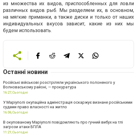
из множества их видов, приспособленных для ловли
различных видов рыб. Мы разделяем их, в основном,
на мягкие приманки, а также диски и только от наших
индивидуальных вкусов зависит, какие из них мы
будем использовать.
Останні новини
Російські військові розстріляли українського полоненого у
Волноваському районі, — прокуратура
16:27,
Сьогодні
У Маріуполі окупаційна адміністрація оскаржує визнане російськими
судами право власності на житло
16:06,
Сьогодні
В окупованому Маріуполі повідомляють про гучний вибух на тлі
загрози атаки БПЛА
11:21,
Сьогодні