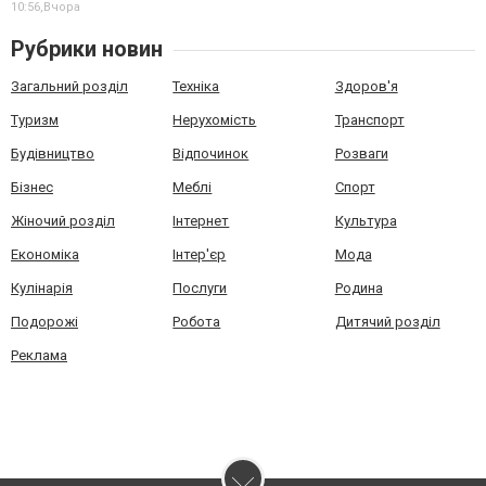
10:56,
Вчора
Рубрики новин
Загальний розділ
Техніка
Здоров'я
Туризм
Нерухомість
Транспорт
Будівництво
Відпочинок
Розваги
Бізнес
Меблі
Спорт
Жіночий розділ
Інтернет
Культура
Економіка
Інтер'єр
Мода
Кулінарія
Послуги
Родина
Подорожі
Робота
Дитячий розділ
Реклама