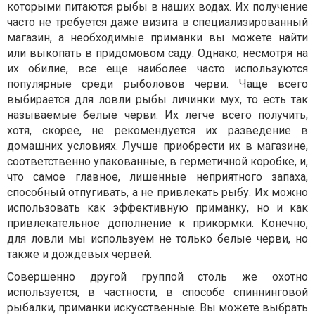
которыми питаются рыбы в наших водах. Их получение
часто не требуется даже визита в специализированный
магазин, а необходимые приманки вы можете найти
или выкопать в придомовом саду. Однако, несмотря на
их обилие, все еще наиболее часто используются
популярные среди рыболовов черви. Чаще всего
выбирается для ловли рыбы личинки мух, то есть так
называемые белые черви. Их легче всего получить,
хотя, скорее, не рекомендуется их разведение в
домашних условиях. Лучше приобрести их в магазине,
соответственно упакованные, в герметичной коробке, и,
что самое главное, лишенные неприятного запаха,
способный отпугивать, а не привлекать рыбу. Их можно
использовать как эффективную приманку, но и как
привлекательное дополнение к прикормки. Конечно,
для ловли мы используем не только белые черви, но
также и дождевых червей.
Совершенно другой группой столь же охотно
используется, в частности, в способе спиннинговой
рыбалки, приманки искусственные. Вы можете выбрать