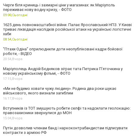
Черги біля криниць і захмарні ціни у магазинах: як Маріуполь
переживає нову водну кризу, - ФОТО
09:00,
Сьогодні
1625 день повномасштабної війни. Палає Ярославський НПЗ. У Києві
триває ліквідація наслідків російської атаки на українські логістичні
хаби
08:54,
Сьогодні
"Птахи Одіна" оприлюднили доти неопубліковані кадри бойової
роботи, - ВІДЕО
20:54,
Вчора
Маріуполець Андрій Бєдняков зіграє тата Петрика П’яточкина у
новому українському фільмі, - ФОТО
17:15,
Вчора
«Ми не будемо ховати чужу людину». Родина два роки шукає
військового, якого визнали загиблим
16:17,
Вчора
Вступників із ТОТ змушують робити селфі та надсилати геолокацію:
правозахисники звернулися до МОН
15:04,
Вчора
Путін дозволив членам банд і наркоконтрабандистам підписувати
контракти з армією РФ