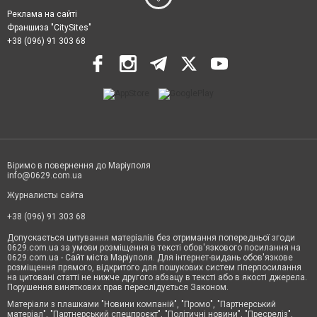
Реклама на сайті
Франшиза "CitySites"
+38 (096) 91 303 68
Віримо в повернення до Маріуполя
info@0629.com.ua
Журналисты сайта
+38 (096) 91 303 68
Допускається цитування матеріалів без отримання попередньої згоди
0629.com.ua за умови розміщення в тексті обов'язкового посилання на
0629.com.ua - Сайт міста Маріуполя. Для інтернет-видань обов'язкове
розміщення прямого, відкритого для пошукових систем гіперпосилання
на цитовані статті не нижче другого абзацу в тексті або в якості джерела.
Порушення виняткових прав переслідується Законом.
Матеріали з плашками "Новини компаній", "Промо", "Партнерський
матеріал", "Партнерський спецпроєкт", "Політичні новини", "Пресреліз",