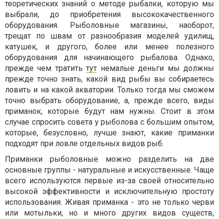
теоретических знаний о методе рыбалки, которую мы
выбрали, до приобретения высококачественного
оборудования. Рыболовные магазины, наоборот,
трещат по швам от разнообразия моделей удилищ,
катушек, и другого, более или менее полезного
оборудования для начинающего рыбалова. Однако,
прежде чем тратить
тут
немалые деньги мы должны
прежде точно знать, какой вид рыбы вы собираетесь
ловить и на какой акватории. Только тогда мы сможем
точно выбрать оборудование, а, прежде всего, виды
приманок, которые будут нам нужны. Стоит в этом
случае спросить совета у рыболова с большим опытом,
которые, безусловно, лучше знают, какие приманки
подходят при ловле отдельных видов рыб.
Приманки рыболовные можно разделить на две
основные группы - натуральные и искусственные. Чаще
всего используются первые из-за своей относительно
высокой эффективности и исключительную простоту
использования. Живая приманка - это не только черви
или мотыльки, но и много других видов существ,