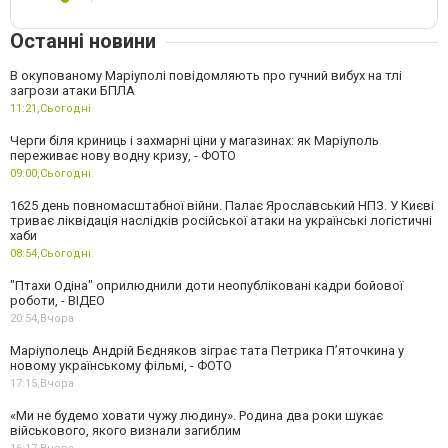
Останні новини
В окупованому Маріуполі повідомляють про гучний вибух на тлі
загрози атаки БПЛА
11:21,
Сьогодні
Черги біля криниць і захмарні ціни у магазинах: як Маріуполь
переживає нову водну кризу, - ФОТО
09:00,
Сьогодні
1625 день повномасштабної війни. Палає Ярославський НПЗ. У Києві
триває ліквідація наслідків російської атаки на українські логістичні
хаби
08:54,
Сьогодні
"Птахи Одіна" оприлюднили доти неопубліковані кадри бойової
роботи, - ВІДЕО
20:54,
Вчора
Маріуполець Андрій Бєдняков зіграє тата Петрика П’яточкина у
новому українському фільмі, - ФОТО
17:15,
Вчора
«Ми не будемо ховати чужу людину». Родина два роки шукає
військового, якого визнали загиблим