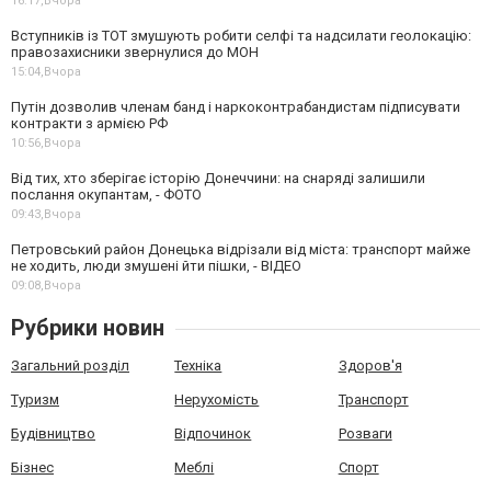
16:17,
Вчора
Вступників із ТОТ змушують робити селфі та надсилати геолокацію:
правозахисники звернулися до МОН
15:04,
Вчора
Путін дозволив членам банд і наркоконтрабандистам підписувати
контракти з армією РФ
10:56,
Вчора
Від тих, хто зберігає історію Донеччини: на снаряді залишили
послання окупантам, - ФОТО
09:43,
Вчора
Петровський район Донецька відрізали від міста: транспорт майже
не ходить, люди змушені йти пішки, - ВІДЕО
09:08,
Вчора
Рубрики новин
Загальний розділ
Техніка
Здоров'я
Туризм
Нерухомість
Транспорт
Будівництво
Відпочинок
Розваги
Бізнес
Меблі
Спорт