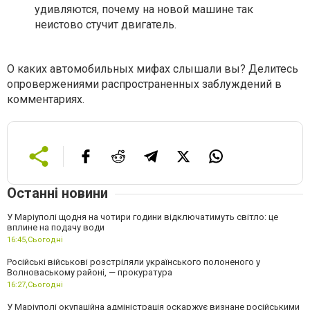
удивляются, почему на новой машине так
неистово стучит двигатель.
О каких автомобильных мифах слышали вы? Делитесь
опровержениями распространенных заблуждений в
комментариях.
Останні новини
У Маріуполі щодня на чотири години відключатимуть світло: це
вплине на подачу води
16:45,
Сьогодні
Російські військові розстріляли українського полоненого у
Волноваському районі, — прокуратура
16:27,
Сьогодні
У Маріуполі окупаційна адміністрація оскаржує визнане російськими