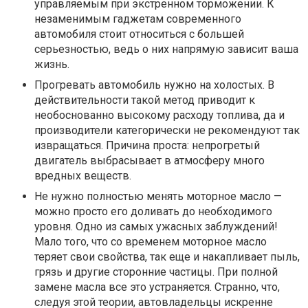
управляемым при экстренном торможении. К
незаменимым гаджетам современного
автомобиля стоит относиться с большей
серьезностью, ведь о них напрямую зависит ваша
жизнь.
Прогревать автомобиль нужно на холостых. В
действительности такой метод приводит к
необоснованно высокому расходу топлива, да и
производители категорически не рекомендуют так
извращаться. Причина проста: непрогретый
двигатель выбрасывает в атмосферу много
вредных веществ.
Не нужно полностью менять моторное масло —
можно просто его доливать до необходимого
уровня. Одно из самых ужасных заблуждений!
Мало того, что со временем моторное масло
теряет свои свойства, так еще и накапливает пыль,
грязь и другие сторонние частицы. При полной
замене масла все это устраняется. Странно, что,
следуя этой теории, автовладельцы искренне