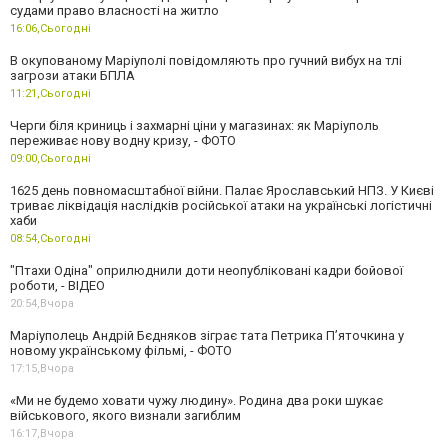
судами право власності на житло
16:06,
Сьогодні
В окупованому Маріуполі повідомляють про гучний вибух на тлі
загрози атаки БПЛА
11:21,
Сьогодні
Черги біля криниць і захмарні ціни у магазинах: як Маріуполь
переживає нову водну кризу, - ФОТО
09:00,
Сьогодні
1625 день повномасштабної війни. Палає Ярославський НПЗ. У Києві
триває ліквідація наслідків російської атаки на українські логістичні
хаби
08:54,
Сьогодні
"Птахи Одіна" оприлюднили доти неопубліковані кадри бойової
роботи, - ВІДЕО
20:54,
Вчора
Маріуполець Андрій Бєдняков зіграє тата Петрика П’яточкина у
новому українському фільмі, - ФОТО
17:15,
Вчора
«Ми не будемо ховати чужу людину». Родина два роки шукає
військового, якого визнали загиблим
16:17,
Вчора