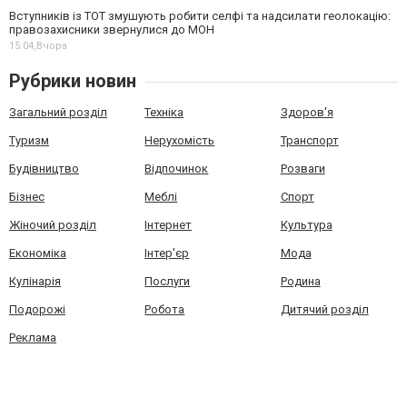
Вступників із ТОТ змушують робити селфі та надсилати геолокацію:
правозахисники звернулися до МОН
15:04,
Вчора
Рубрики новин
Загальний розділ
Техніка
Здоров'я
Туризм
Нерухомість
Транспорт
Будівництво
Відпочинок
Розваги
Бізнес
Меблі
Спорт
Жіночий розділ
Інтернет
Культура
Економіка
Інтер'єр
Мода
Кулінарія
Послуги
Родина
Подорожі
Робота
Дитячий розділ
Реклама