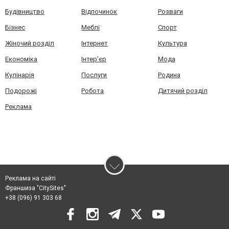
Будівництво
Відпочинок
Розваги
Бізнес
Меблі
Спорт
Жіночий розділ
Інтернет
Культура
Економіка
Інтер'єр
Мода
Кулінарія
Послуги
Родина
Подорожі
Робота
Дитячий розділ
Реклама
Реклама на сайті
Франшиза "CitySites"
+38 (096) 91 303 68