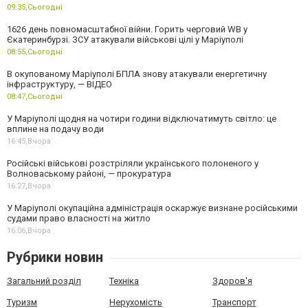
09:35,
Сьогодні
1626 день повномасштабної війни. Горить черговий WB у
Єкатеринбурзі. ЗСУ атакували військові цілі у Маріуполі
08:55,
Сьогодні
В окупованому Маріуполі БПЛА знову атакували енергетичну
інфраструктуру, — ВІДЕО
08:47,
Сьогодні
У Маріуполі щодня на чотири години відключатимуть світло: це
вплине на подачу води
16:45,
Вчора
Російські військові розстріляли українського полоненого у
Волноваському районі, — прокуратура
16:27,
Вчора
У Маріуполі окупаційна адміністрація оскаржує визнане російськими
судами право власності на житло
16:06,
Вчора
Рубрики новин
Загальний розділ
Техніка
Здоров'я
Туризм
Нерухомість
Транспорт