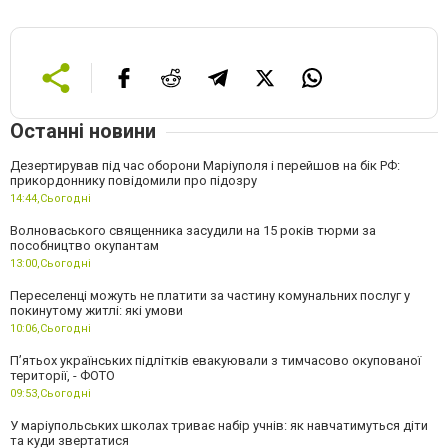
Останні новини
Дезертирував під час оборони Маріуполя і перейшов на бік РФ:
прикордоннику повідомили про підозру
14:44,
Сьогодні
Волноваського священника засудили на 15 років тюрми за
пособництво окупантам
13:00,
Сьогодні
Переселенці можуть не платити за частину комунальних послуг у
покинутому житлі: які умови
10:06,
Сьогодні
П’ятьох українських підлітків евакуювали з тимчасово окупованої
території, - ФОТО
09:53,
Сьогодні
У маріупольських школах триває набір учнів: як навчатимуться діти
та куди звертатися