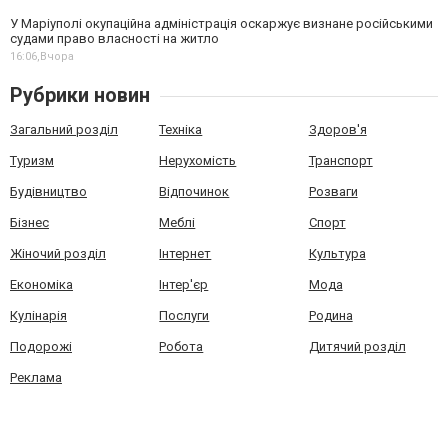
У Маріуполі окупаційна адміністрація оскаржує визнане російськими
судами право власності на житло
16:06,
Вчора
Рубрики новин
Загальний розділ
Техніка
Здоров'я
Туризм
Нерухомість
Транспорт
Будівництво
Відпочинок
Розваги
Бізнес
Меблі
Спорт
Жіночий розділ
Інтернет
Культура
Економіка
Інтер'єр
Мода
Кулінарія
Послуги
Родина
Подорожі
Робота
Дитячий розділ
Реклама