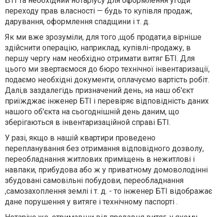
БТІ та необхідний нотаріусу для оформлення угоди
переходу прав власності — будь то купівля продаж,
дарування, оформлення спадщини і т. д.
Як ми вже зрозуміли, для того ,щоб продати,а вірніше
здійснити операцію, наприклад, купівлі-продажу, в
першу чергу нам необхідно отримати витяг БТІ. Для
цього ми звертаємося до бюро технічної інвентаризації,
подаємо необхідні документи, оплачуємо вартість робіт.
Далі,в заздалегідь призначений день, на наш об'єкт
приїжджає інженер БТІ і перевіряє відповідність даних
нашого об'єкта на сьогоднішній день даним, що
зберігаються в інвентаризаційной справі БТІ.
У разі, якщо в нашій квартири проведено
перепланування без отримання відповідного дозволу,
переобладнання житлових приміщень в нежитлові і
навпаки, прибудова або ж у приватному домоволодінні
збудовані самовільні побудови, переобладнання
,самозахоплення землі і т. д. - то інженер БТІ відображає
дане порушення у витяге і технічному паспорті .