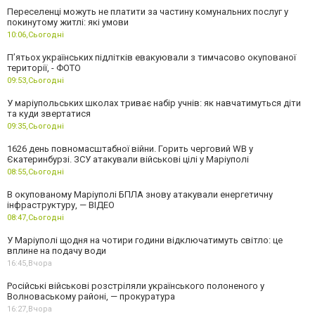
Переселенці можуть не платити за частину комунальних послуг у
покинутому житлі: які умови
10:06,
Сьогодні
П’ятьох українських підлітків евакуювали з тимчасово окупованої
території, - ФОТО
09:53,
Сьогодні
У маріупольських школах триває набір учнів: як навчатимуться діти
та куди звертатися
09:35,
Сьогодні
1626 день повномасштабної війни. Горить черговий WB у
Єкатеринбурзі. ЗСУ атакували військові цілі у Маріуполі
08:55,
Сьогодні
В окупованому Маріуполі БПЛА знову атакували енергетичну
інфраструктуру, — ВІДЕО
08:47,
Сьогодні
У Маріуполі щодня на чотири години відключатимуть світло: це
вплине на подачу води
16:45,
Вчора
Російські військові розстріляли українського полоненого у
Волноваському районі, — прокуратура
16:27,
Вчора