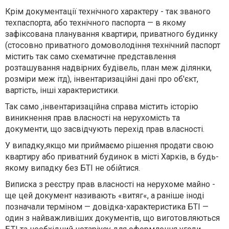
Крім документації технічного характеру - так званого
техпаспорта, або технічного паспорта — в якому
зафіксована планування квартири, приватного будинку
(стосовно приватного домоволодіння технічний паспорт
містить так само схематичне представлення
розташування надвірних будівель, план меж ділянки,
розміри меж ітд), інвентаризаційні дані про об'єкт,
вартість, інші характеристики.
Так само ,інвентаризаційна справа містить історію
виникнення прав власності на нерухомість та
документи, що засвідчують перехід прав власності.
У випадку,якщо ми приймаємо рішення продати свою
квартиру або приватний будинок в місті Харків, в будь-
якому випадку без БТІ не обійтися.
Виписка з реєстру прав власності на нерухоме майно -
ще цей документ називають «витяг«, а раніше іноді
позначали терміном — довідка-характеристика БТІ —
один з найважливіших документів, що виготовляються