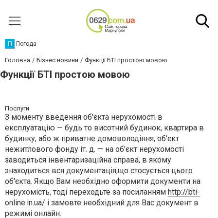
П
Погода
Головна
Бізнес новини
Функції БТІ простою мовою
Функції БТІ простою мовою
Послуги
З моменту введення об'єкта нерухомості в
експлуатацію — будь то висотний будинок, квартира в
будинку, або ж приватне домоволодіння, об'єкт
нежитлового фонду іт. д. — на об'єкт нерухомості
заводиться інвентаризаційна справа, в якому
знаходиться вся документація,що стосується цього
об'єкта. Якщо Вам необхідно оформити документи на
нерухомість, тоді переходьте за посиланням
http://bti-
online.in.ua/
і замовте необхідний для Вас документ в
режимі онлайн.