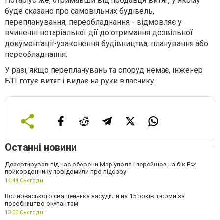
Нотаріус же, отримавши від продавця витяг, у якому
буде сказано про самовільних будівель,
перепланування, переобладнання - відмовляє у
вчиненні нотаріальної дії до отримання дозвільної
документації-узаконення будівництва, планування або
переобладнання.
У разі, якщо перепланувань та споруд немає, інженер
БТІ готує витяг і видає на руки власнику.
Останні новини
Дезертирував під час оборони Маріуполя і перейшов на бік РФ:
прикордоннику повідомили про підозру
14:44,
Сьогодні
Волноваського священника засудили на 15 років тюрми за
пособництво окупантам
13:00,
Сьогодні