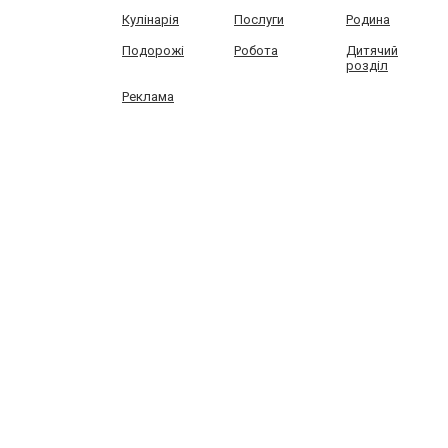
Кулінарія
Послуги
Родина
Подорожі
Робота
Дитячий
розділ
Реклама