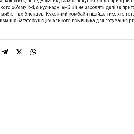
а залежить, передусім, від вимог покупця. Якщо пристрій п
го об'єму їжі, а кулінарні амбіції не заходять далі за при
вибір - це блендер. Кухонний комбайн підійде тим, хто го
римання багатофункціонального помічника для готування рі