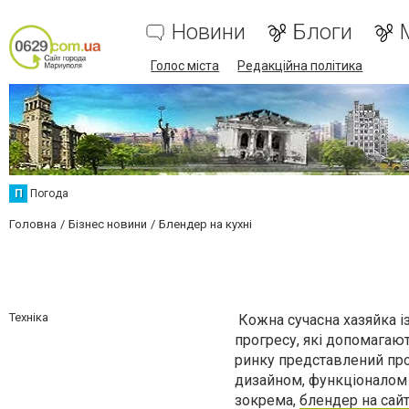
Новини
Блоги
Голос міста
Редакційна політика
П
Погода
Головна
Бізнес новини
Блендер на кухні
Техніка
Кожна сучасна хазяйка із
прогресу, які допомагают
ринку представлений про
дизайном, функціоналом і
зокрема,
блендер на сайті