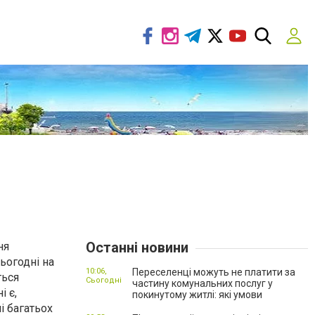
Останні новини
ня
ьогодні на
10:06,
Переселенці можуть не платити за
ться
Сьогодні
частину комунальних послуг у
і є,
покинутому житлі: які умови
і багатьох