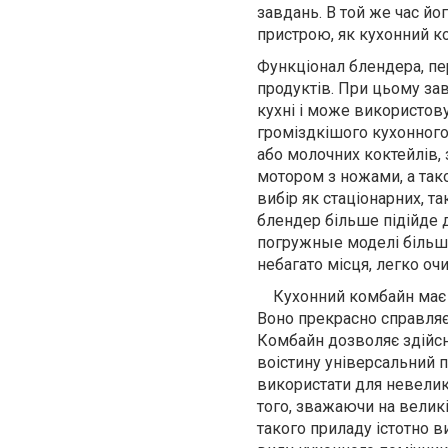
завдань. В той же час й
пристрою, як кухонний к
Функціонал блендера, пер
продуктів. При цьому за
кухні і може використову
громіздкішого кухонного
або молочних коктейлів, з
мотором з ножами, а та
вибір як стаціонарних, т
блендер більше підійде д
погружные моделі більше
небагато місця, легко оч
Кухонний комбайн має ро
Воно прекрасно справляєт
Комбайн дозволяє здійсню
воістину універсальний п
використати для невелико
того, зважаючи на великі 
такого приладу істотно в