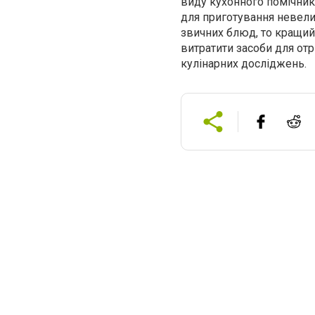
виду кухонного помічник
для приготування невелико
звичних блюд, то кращий 
витратити засоби для от
кулінарних досліджень.