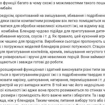
ого функції багато в чому схожі з можливостями такого по
омбайн.
едусім, орієнтований на змішування, збивання і подрібнен
вдяки своїм компактним розмірам він легко поміщається на
ватися для обробки невеликої кількості їжі, на відміну від
 комбайна. Блендер чудово підійде для приготування дитя
бивання муссов, соусів і т. д. Як правило, цей кухонний агр
кож чашею для продуктів. Виробники сьогодні пропонують
ак і погружных моделей блендерів різної потужності. Стаці
ля приготування коктейлів, кремів, змішування негустого ті
 універсальні і зручні для невеликих порцій. Вони займаю
ищаються і завжди готові до роботи.
зширений функціонал і здатний виконувати різні типи за
ься з приготуванням рідкої їжі і з подрібненням твердих п
вати нарізку, шаткування, натирання, перемішування і т. 
ристрій на усі випадки життя. В той же час його недоцільно
ї кількості їжі адже вона просто розмажеться по стінках ч
розміри і громіздкість його важче мити і зберігати. Та і вар
ища, ніж у блендера. Таким чином, питання вибору того або