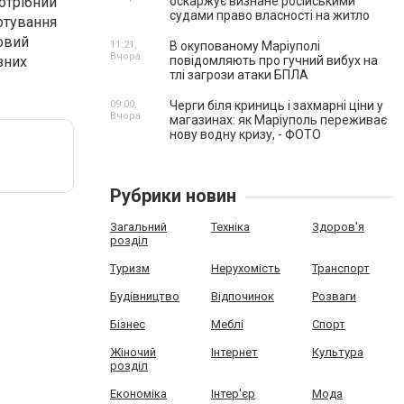
отрібний
оскаржує визнане російськими
судами право власності на житло
готування
товий
11:21,
В окупованому Маріуполі
Вчора
зних
повідомляють про гучний вибух на
тлі загрози атаки БПЛА
09:00,
Черги біля криниць і захмарні ціни у
Вчора
магазинах: як Маріуполь переживає
нову водну кризу, - ФОТО
Рубрики новин
Загальний
Техніка
Здоров'я
розділ
Туризм
Нерухомість
Транспорт
Будівництво
Відпочинок
Розваги
Бізнес
Меблі
Спорт
Жіночий
Інтернет
Культура
розділ
Економіка
Інтер'єр
Мода