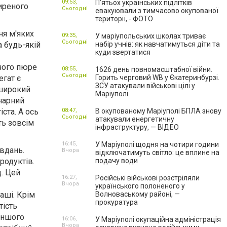
09:53,
П’ятьох українських підлітків
ширеного
Сьогодні
евакуювали з тимчасово окупованої
території, - ФОТО
ня м'яких
09:35,
У маріупольських школах триває
Сьогодні
 будь-якій
набір учнів: як навчатимуться діти та
куди звертатися
чого пюре
08:55,
1626 день повномасштабної війни.
Сьогодні
егат є
Горить черговий WB у Єкатеринбурзі.
ЗСУ атакували військові цілі у
 широкий
Маріуполі
онарний
ста. А ось
08:47,
В окупованому Маріуполі БПЛА знову
Сьогодні
атакували енергетичну
ть зовсім
інфраструктуру, — ВІДЕО
16:45,
У Маріуполі щодня на чотири години
вдань.
Вчора
відключатимуть світло: це вплине на
родуктів.
подачу води
д. Цей
16:27,
Російські військові розстріляли
Вчора
українського полоненого у
аші. Крім
Волноваському районі, —
прокуратура
тість
 іншого
16:06,
У Маріуполі окупаційна адміністрація
Вчора