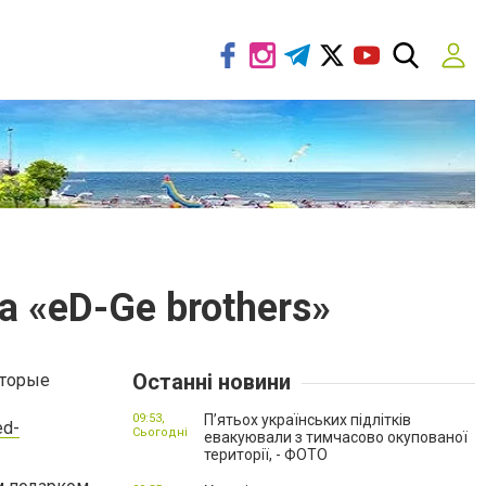
 «eD-Ge brothers»
Останні новини
оторые
09:53,
П’ятьох українських підлітків
ed-
Сьогодні
евакуювали з тимчасово окупованої
території, - ФОТО