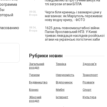
повідомляють про гучний вибух на
программа
тлі загрози атаки БПЛА
обы
09:00,
Черги біля криниць і захмарні ціни у
который
Вчора
магазинах: як Маріуполь переживає
нову водну кризу, - ФОТО
гласованию
08:54,
1625 день повномасштабної війни.
Вчора
Палає Ярославський НПЗ. У Києві
триває ліквідація наслідків російської
атаки на українські логістичні хаби
Рубрики новин
Загальний
Техніка
Здоров'я
розділ
Туризм
Нерухомість
Транспорт
Будівництво
Відпочинок
Розваги
Бізнес
Меблі
Спорт
Жіночий
Інтернет
Культура
розділ