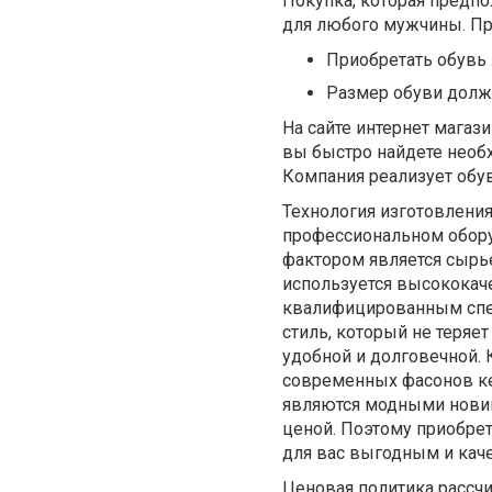
Покупка, которая предпо
для любого мужчины. Пр
Приобретать обувь 
Размер обуви долже
На сайте интернет магаз
вы быстро найдете необ
Компания реализует обув
Технология изготовления
профессиональном обору
фактором является сырье
используется высококаче
квалифицированным спе
стиль, который не теряе
удобной и долговечной. 
современных фасонов ке
являются модными новинк
ценой. Поэтому приобрет
для вас выгодным и кач
Ценовая политика рассчи