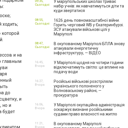
им подарком
09:35,
У маріупольських школах триває
Сьогодні
ы:
набір учнів: як навчатимуться діти та
куди звертатися
оске;
08:55,
1626 день повномасштабної війни.
 ходить;
Сьогодні
Горить черговий WB у Єкатеринбурзі.
ЗСУ атакували військові цілі у
ю которой
Маріуполі
й.
08:47,
В окупованому Маріуполі БПЛА знову
Сьогодні
атакували енергетичну
інфраструктуру, — ВІДЕО
ессов и на
о главным
16:45,
У Маріуполі щодня на чотири години
Вчора
буви
відключатимуть світло: це вплине на
подачу води
аря
енный
16:27,
Російські військові розстріляли
Вчора
быть
українського полоненого у
Волноваському районі, —
на до
прокуратура
цветку, и
 но и
16:06,
У Маріуполі окупаційна адміністрація
Вчора
оскаржує визнане російськими
а будет
судами право власності на житло
11:21,
В окупованому Маріуполі
клиентом,
Вчора