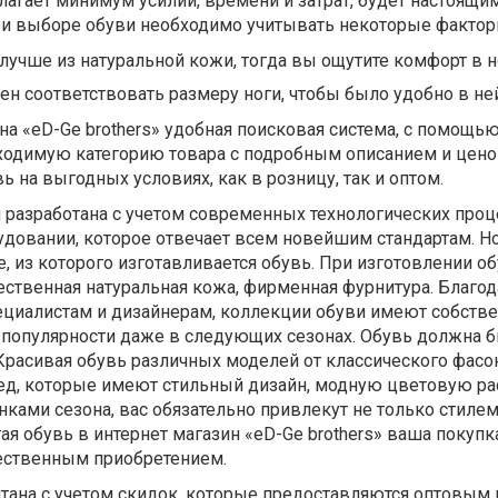
лагает минимум усилий, времени и затрат, будет настоящ
и выборе обуви необходимо учитывать некоторые фактор
лучше из натуральной кожи, тогда вы ощутите комфорт в н
н соответствовать размеру ноги, чтобы было удобно в ней
ина «eD-Ge brothers» удобная поисковая система, с помощь
ходимую категорию товара с подробным описанием и цено
ь на выгодных условиях, как в розницу, так и оптом.
 разработана с учетом современных технологических проц
довании, которое отвечает всем новейшим стандартам. Н
, из которого изготавливается обувь. При изготовлении о
ственная натуральная кожа, фирменная фурнитура. Благод
циалистам и дизайнерам, коллекции обуви имеют собств
т популярности даже в следующих сезонах. Обувь должна 
Красивая обувь различных моделей от классического фасо
д, которые имеют стильный дизайн, модную цветовую рас
ами сезона, вас обязательно привлекут не только стилем,
ая обувь в интернет магазин «eD-Ge brothers» ваша покупк
ественным приобретением.
тана с учетом скидок, которые предоставляются оптовым 