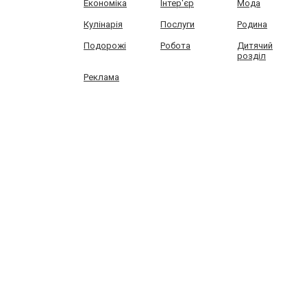
Економіка
Інтер'єр
Мода
Кулінарія
Послуги
Родина
Подорожі
Робота
Дитячий
розділ
Реклама