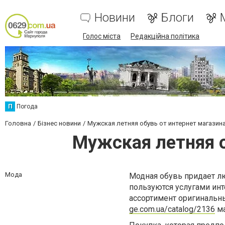
Новини
Блоги
Голос міста
Редакційна політика
П
Погода
Головна
Бізнес новини
Мужская летняя обувь от интернет магазина
Мужская летняя о
Мода
Модная обувь придает л
пользуются услугами инт
ассортимент оригинальны
ge.com.ua/catalog/2136
ма