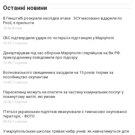
Останні новини
В Генштабі розкрили наслідки атаки . ЗСУ масовано вдарили по
Росії, є прильоти
14:56,
Вчора
СБС підтвердили удари по чотирьох підстанціях у Маріуполі
19:31,
7 серпня
Дезертирував під час оборони Маріуполя і перейшов на бік РФ:
прикордоннику повідомили про підозру
14:44,
7 серпня
Волноваського священника засудили на 15 років тюрми за
пособництво окупантам
13:00,
7 серпня
Переселенці можуть не платити за частину комунальних послуг у
покинутому житлі: які умови
10:06,
7 серпня
П’ятьох українських підлітків евакуювали з тимчасово окупованої
території, - ФОТО
09:53,
7 серпня
У маріупольських школах триває набір учнів: як навчатимуться діти