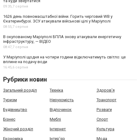
та куди звертатися
09:35,
7 серпня
1626 день повномасштабної війни. Горить черговий WB у
Єкатеринбурзі. ЗСУ атакували військові цілі у Маріуполі
08:55,
7 серпня
В окупованому Маріуполі БПЛА знову атакували енергетичну
інфраструктуру, — ВІДЕО
08:47,
7 серпня
У Маріуполі щодня на чотири години відключатимуть світло: це
вплине на подачу води
16:45,
6 серпня
Рубрики новин
Загальний розділ
Техніка
Здоров'я
Туризм
Нерухомість
Транспорт
Будівництво
Відпочинок
Розваги
Бізнес
Меблі
Спорт
Жіночий розділ
Інтернет
Культура
Економіка
Інтер'єр
Мода