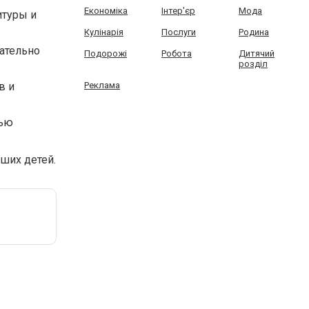
Економіка
Інтер'єр
Мода
итуры и
Кулінарія
Послуги
Родина
ательно
Подорожі
Робота
Дитячий
розділ
в и
Реклама
тью
ших детей.