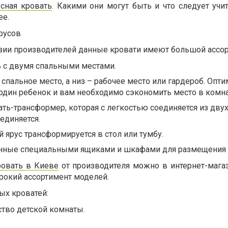
сная кровать
. Какими они могут быть и что следует учи
ее.
русов
азии производителей данные кровати имеют большой ассор
ь с двумя спальными местами.
– спальное место, а низ – рабочее место или гардероб. Оп
с один ребенок и вам необходимо сэкономить место в комна
ть-трансформер, которая с легкостью соединяется из дву
единяется.
й ярус трансформируется в стол или тумбу.
нные специальными ящиками и шкафами для размещения
ровать в Киеве
от производителя можно в интернет-магаз
ирокий ассортимент моделей.
ых кроватей:
тво детской комнаты.