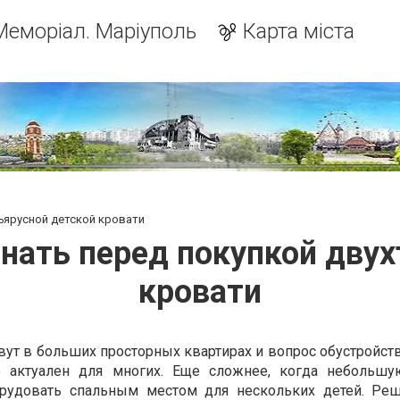
Меморіал. Маріуполь
Карта міста
ъярусной детской кровати
нать перед покупкой дву
кровати
вут в больших просторных квартирах и вопрос обустройст
 актуален для многих. Еще сложнее, когда небольшу
рудовать спальным местом для нескольких детей. Ре