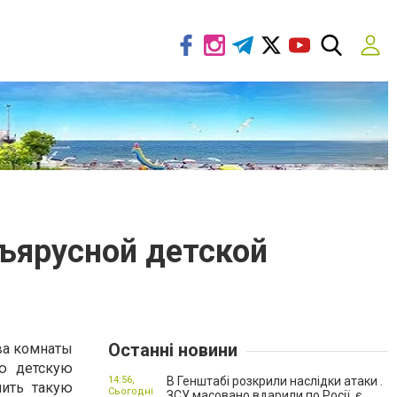
хъярусной детской
Останні новини
ва комнаты
ю детскую
14:56,
В Генштабі розкрили наслідки атаки .
шить такую
Сьогодні
ЗСУ масовано вдарили по Росії, є