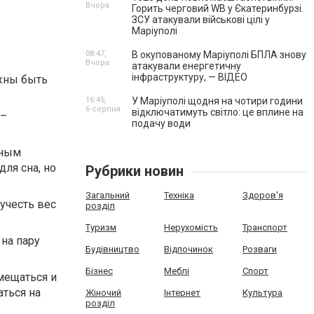
Вчора
Горить черговий WB у Єкатеринбурзі.
ЗСУ атакували військові цілі у
Маріуполі
08:47,
В окупованому Маріуполі БПЛА знову
Вчора
атакували енергетичну
інфраструктуру, — ВІДЕО
лжны быть
16:45,
У Маріуполі щодня на чотири години
6 серпня
відключатимуть світло: це вплине на
 –
подачу води
вным
для сна, но
Рубрики новин
Загальний
Техніка
Здоров'я
учесть вес
розділ
Туризм
Нерухомість
Транспорт
 на пару
Будівництво
Відпочинок
Розваги
Бізнес
Меблі
Спорт
мещаться и
аться на
Жіночий
Інтернет
Культура
розділ