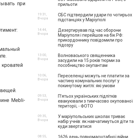
тывать при
прильоти
19:31,
СБС підтвердили удари по чотирьох
Вчора
підстанціях у Маріуполі
тимент:
14:44,
Дезертирував під час оборони
Вчора
Маріуполя і перейшов на бік РФ:
прикордоннику повідомили про
підозру
тимальный
те.
13:00,
Волноваського священника
Вчора
засудили на 15 років тюрми за
х кроватей
пособництво окупантам
10:06,
Переселенці можуть не платити за
Вчора
частину комунальних послуг у
покинутому житлі: які умови
 вещей.
09:53,
П’ятьох українських підлітків
ине Mebli-
Вчора
евакуювали з тимчасово окупованої
території, - ФОТО
09:35,
У маріупольських школах триває
Вчора
набір учнів: як навчатимуться діти та
куди звертатися
08:55,
1626 день повномасштабної війни.