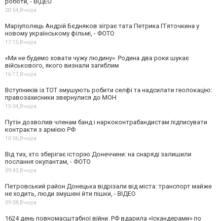
роботи, - ВІДЕО
20:54,
Вчора
Маріуполець Андрій Бєдняков зіграє тата Петрика П’яточкина у
новому українському фільмі, - ФОТО
17:15,
Вчора
«Ми не будемо ховати чужу людину». Родина два роки шукає
військового, якого визнали загиблим
16:17,
Вчора
Вступників із ТОТ змушують робити селфі та надсилати геолокацію:
правозахисники звернулися до МОН
15:04,
Вчора
Путін дозволив членам банд і наркоконтрабандистам підписувати
контракти з армією РФ
10:56,
Вчора
Від тих, хто зберігає історію Донеччини: на снаряді залишили
послання окупантам, - ФОТО
09:43,
Вчора
Петровський район Донецька відрізали від міста: транспорт майже
не ходить, люди змушені йти пішки, - ВІДЕО
09:08,
Вчора
1624 день повномасштабної війни. РФ вдарила «Іскандерами» по