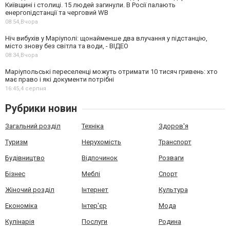
Київщині і столиці. 15 людей загинули. В Росії палають
енергопідстанції та черговий WB
08:54,
Вчора
Ніч вибухів у Маріуполі: щонайменше два влучання у підстанцію,
місто знову без світла та води, - ВІДЕО
08:34,
Вчора
Маріупольські переселенці можуть отримати 10 тисяч гривень: хто
має право і які документи потрібні
16:45,
4 серпня
Рубрики новин
Загальний розділ
Техніка
Здоров'я
Туризм
Нерухомість
Транспорт
Будівництво
Відпочинок
Розваги
Бізнес
Меблі
Спорт
Жіночий розділ
Інтернет
Культура
Економіка
Інтер'єр
Мода
Кулінарія
Послуги
Родина