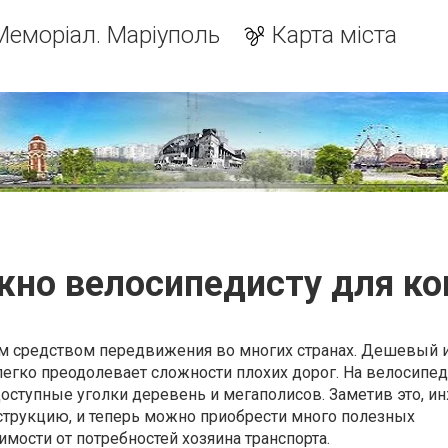
Меморіал. Маріуполь
Карта міста
жно велосипедисту для к
м средством передвижения во многих странах. Дешевый 
легко преодолевает сложности плохих дорог. На велосипе
доступные уголки деревень и мегаполисов. Заметив это, 
трукцию, и теперь можно приобрести много полезных
мости от потребностей хозяина транспорта.