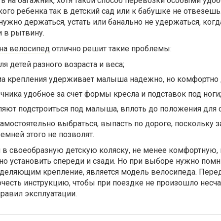
 на багажник, хотя такой способ перевозки особыми удо
ького ребенка так в детский сад или к бабушке не отвезешь
 нужно держаться, устать или банально не удержаться, когд
 в рытвину.
 на велосипед
отлично решит такие проблемы:
я детей разного возраста и веса;
ма крепления удерживает малыша надежно, но комфортно д
ника удобное за счет формы кресла и подставок под ноги
яют подстроиться под малыша, вплоть до положения для с
амостоятельно выбраться, выпасть по дороге, поскольку 
мней этого не позволят.
 в своеобразную детскую коляску, не менее комфортную, 
 установить спереди и сзади. Но при выборе нужно помни
деляющим крепление, является модель велосипеда. Пере
честь инструкцию, чтобы при поездке не произошло несча
правил эксплуатации.