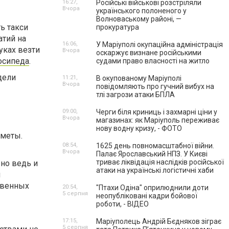
16:27,
Російські військові розстріляли
Вчора
українського полоненого у
Волноваському районі, —
ь такси
прокуратура
атий на
16:06,
У Маріуполі окупаційна адміністрація
уках везти
Вчора
оскаржує визнане російськими
осипеда
.
судами право власності на житло
дели
11:21,
В окупованому Маріуполі
Вчора
повідомляють про гучний вибух на
тлі загрози атаки БПЛА
09:00,
Черги біля криниць і захмарні ціни у
Вчора
магазинах: як Маріуполь переживає
нову водну кризу, - ФОТО
дметы.
08:54,
1625 день повномасштабної війни.
Вчора
Палає Ярославський НПЗ. У Києві
триває ліквідація наслідків російської
 но ведь и
атаки на українські логістичні хаби
и
твенных
20:54,
"Птахи Одіна" оприлюднили доти
5 серпня
неопубліковані кадри бойової
роботи, - ВІДЕО
17:15,
Маріуполець Андрій Бєдняков зіграє
5 серпня