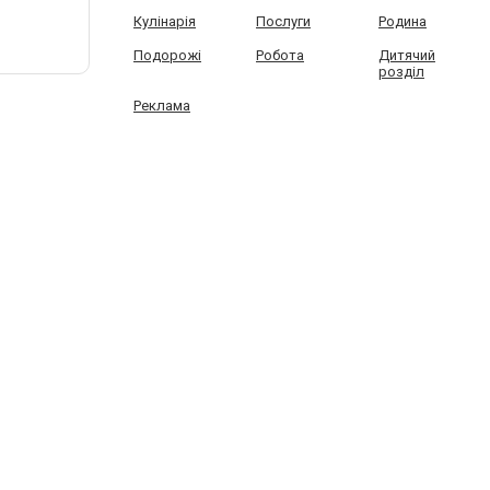
Кулінарія
Послуги
Родина
Подорожі
Робота
Дитячий
розділ
Реклама