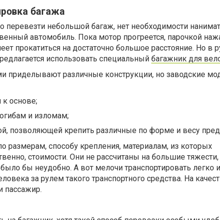
ировка багажа
о перевезти небольшой багаж, нет необходимости нанимат
венный автомобиль. Пока мотор прогреется, парочкой наж
еет прокатиться на достаточно большое расстояние. Но в р
 предлагается использовать специальный
багажник для вел
и приделывают различные конструкции, но заводские мо
к основе;
огибам и изломам;
й, позволяющей крепить различные по форме и весу пре
о размерам, способу крепления, материалам, из которых
твенно, стоимости. Они не рассчитаны на большие тяжести,
 было бы неудобно. А вот мелочи транспортировать легко 
ловека за рулем такого транспортного средства. На качес
и пассажир.