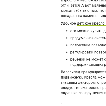
Взрослым несложно сесть
отличается. А вот мален
может забыть о том, что
попадает на камешек или
Удобное
детское кресло
его можно купить дл
продуманная систе
положение позвоноч
регулировки позвол
ребенок не может с
поддерживающих ре
Велосипед превращается
подвижную. Кресла можно
главным фактором, опре
следует внимательно про
случая из-за нарушения 