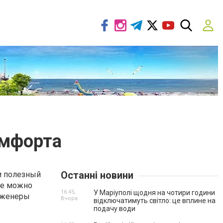
омфорта
Останні новини
и полезный
де можно
16:45,
У Маріуполі щодня на чотири години
инженеры
Вчора
відключатимуть світло: це вплине на
подачу води