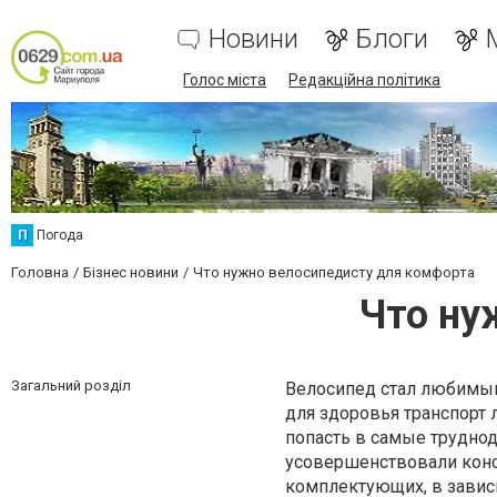
Новини
Блоги
Голос міста
Редакційна політика
П
Погода
Головна
Бізнес новини
Что нужно велосипедисту для комфорта
Что ну
Загальний розділ
Велосипед стал любимы
для здоровья транспорт 
попасть в самые трудно
усовершенствовали конс
комплектующих, в зависи