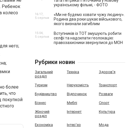
бствами не
тата Петрика П’яточкина у новому
українському фільмі, - ФОТО
. Ребенок
а колесо
16:17,
«Ми не будемо ховати чужу людину».
5 серпня
Родина два роки шукає військового,
якого визнали загиблим
15:04,
Вступників із ТОТ змушують робити
5 серпня
селфі та надсилати геолокацію:
правозахисники звернулися до МОН
ля него;
;
Рубрики новин
на;
замки
Загальний
Техніка
Здоров'я
розділ
Туризм
Нерухомість
Транспорт
но более
ть, что
Будівництво
Відпочинок
Розваги
д покупкой
Бізнес
Меблі
Спорт
стного
Жіночий
Інтернет
Культура
розділ
Економіка
Інтер'єр
Мода