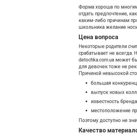
Форма хороша по многим 
отдать предпочтение, ка
каким-либо причинам при
школьника желание носи
Цена вопроса
Некоторые родители счит
срабатывает не всегда. 
detochka.com.ua может б
для девочек тоже не ре
Причиной невысокой ст
большая конкуренц
выпуск новых колл
известность бренда
местоположение пр
Поэтому доступно не зна
Качество материал