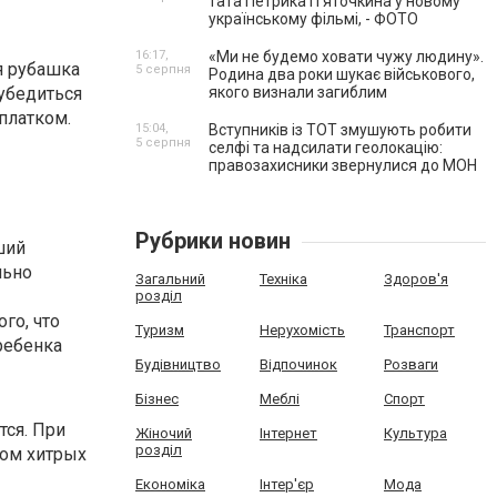
тата Петрика П’яточкина у новому
українському фільмі, - ФОТО
16:17,
«Ми не будемо ховати чужу людину».
я рубашка
5 серпня
Родина два роки шукає військового,
 убедиться
якого визнали загиблим
платком.
15:04,
Вступників із ТОТ змушують робити
5 серпня
селфі та надсилати геолокацію:
правозахисники звернулися до МОН
Рубрики новин
ший
льно
Загальний
Техніка
Здоров'я
розділ
го, что
Туризм
Нерухомість
Транспорт
ребенка
Будівництво
Відпочинок
Розваги
Бізнес
Меблі
Спорт
тся. При
Жіночий
Інтернет
Культура
розділ
вом хитрых
Економіка
Інтер'єр
Мода