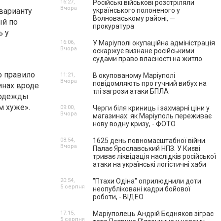
16:27,
Російські військові розстріляли
Вчора
варианту
українського полоненого у
Волноваському районі, —
ый по
прокуратура
ь у
16:06,
У Маріуполі окупаційна адміністрація
Вчора
оскаржує визнане російськими
судами право власності на житло
о правило
11:21,
В окупованому Маріуполі
Вчора
повідомляють про гучний вибух на
инах вроде
тлі загрози атаки БПЛА
е одежды
м хуже».
09:00,
Черги біля криниць і захмарні ціни у
Вчора
магазинах: як Маріуполь переживає
нову водну кризу, - ФОТО
08:54,
1625 день повномасштабної війни.
Вчора
Палає Ярославський НПЗ. У Києві
триває ліквідація наслідків російської
атаки на українські логістичні хаби
20:54,
"Птахи Одіна" оприлюднили доти
5 серпня
неопубліковані кадри бойової
роботи, - ВІДЕО
17:15,
Маріуполець Андрій Бєдняков зіграє
5 серпня