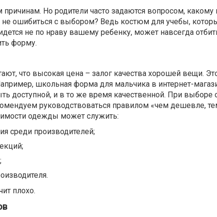
причинам. Но родители часто задаются вопросом, какому 
к не ошибиться с выбором? Ведь костюм для учебы, котор
дется не по нраву вашему ребенку, может навсегда отбит
ть форму.
ают, что высокая цена – залог качества хорошей вещи. Эт
Например, школьная форма для мальчика в интернет-магаз
ыть доступной, и в то же время качественной. При выбор
комендуем руководствоваться правилом «чем дешевле, те
оимости одежды может служить:
ия среди производителей;
екций;
;
оизводителя.
чит плохо.
ов