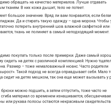
димо обращать на качество материалов. Лучше отдавать
м тканям. В них кожа дышит, тело не потеет.
еет большое значение. Вряд ли вам понравится, если бела
 пиджак. Да и стирать такую одежду – одна морока. Чтобы
статочно потереть внутренний шов влажной салфеткой или 
вается, ткань не полиняет в самый неподходящий момент.
димо покупать только после примерки. Даже самый хоро
у сидеть на детях с различной комплекцией. Нужно тщате
она. Размер – тоже немаловажный нюанс. Часто родители
ырост». Такой подход не всегда оправдывает себя. Мало то
 сидит на детях мешком, так она еще может вызывать у 
 и брюки можно подшить, а затем отпустить, тоже часто не
 сгиба материал со временем изнашивается, обесцвечивае
ны или рукава полосы остаются некрасивым свидетельст