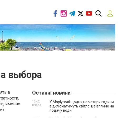
ла выбора
Останні новини
ять в
ратности.
16:45,
У Маріуполі щодня на чотири години
ти, именно
Вчора
відключатимуть світло: це вплине на
 их
подачу води