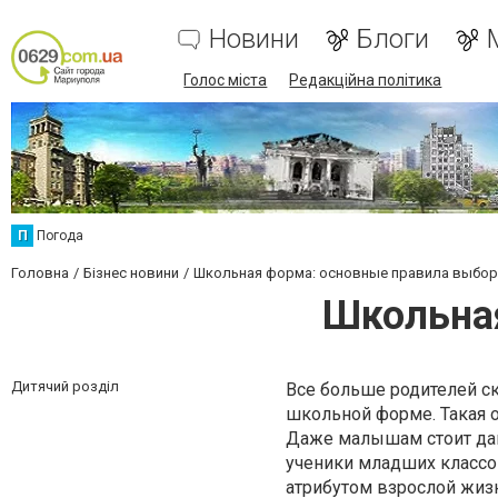
Новини
Блоги
Голос міста
Редакційна політика
П
Погода
Головна
Бізнес новини
Школьная форма: основные правила выбор
Школьная
Дитячий розділ
Все больше родителей ск
школьной форме. Такая о
Даже малышам стоит дава
ученики младших классо
атрибутом взрослой жиз