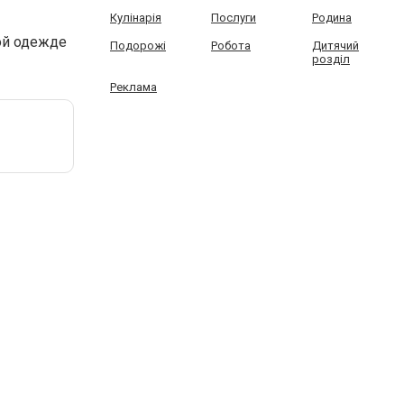
Кулінарія
Послуги
Родина
ой одежде
Подорожі
Робота
Дитячий
розділ
Реклама