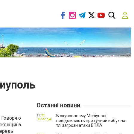
риуполь
Останні новини
11:21,
В окупованому Маріуполі
 Говоря о
Сьогодні
повідомляють про гучний вибух на
я женщина
тлі загрози атаки БПЛА
чередь