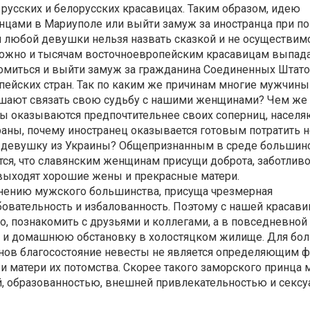
, русских и белорусских красавицах. Таким образом, идею
анцами в Мариуполе или выйти замуж за иностранца при п
 любой девушки нельзя назвать сказкой и не осуществимо
можно и тысячам восточноевропейским красавицам выпад
омиться и выйти замуж за гражданина Соединенных Штато
пейских стран. Так по каким же причинам многие мужчины 
ешают связать свою судьбу с нашими женщинами? Чем же
ы оказываются предпочтительнее своих соперниц, насел
раны, почему иностранец оказывается готовым потратить
ь девушку из Украины? Общепризнанным в среде большин
ся, что славянским женщинам присущи доброта, заботливо
 выходят хорошие жены и прекрасные матери.
нению мужского большинства, присуща чрезмерная
бовательность и избалованность. Поэтому с нашей красави
, познакомить с друзьями и коллегами, а в повседневной 
ют и домашнюю обстановку в холостяцком жилище. Для бо
ов благосостояние невесты не является определяющим ф
и матери их потомства. Скорее такого заморского принца
й, образованностью, внешней привлекательностью и сексу