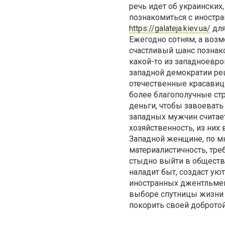
речь идет об украинских
познакомиться с иностр
https://galateja.kiev.ua/
для
Ежегодно сотням, а воз
счастливый шанс познак
какой-то из западноевро
западной демократии р
отечественные красавиц
более благополучные ст
деньги, чтобы завоеват
западных мужчин считает
хозяйственность, из них
Западной женщине, по м
материалистичность, тре
стыдно выйти в общество
наладит быт, создаст у
иностранных джентльмен
выборе спутницы жизни 
покорить своей доброто