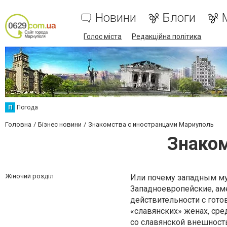
Новини
Блоги
Голос міста
Редакційна політика
П
Погода
Головна
Бізнес новини
Знакомства с иностранцами Мариуполь
Знаком
Жіночий розділ
Или почему западным му
Западноевропейские, ам
действительности с гото
«славянских» женах, ср
со славянской внешност