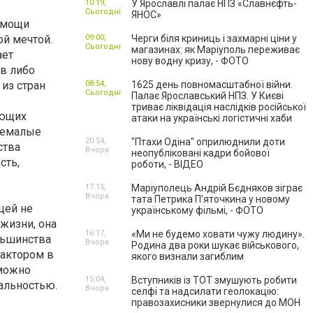
10:19,
У Ярославлі палає НПЗ «Славнєфть-
Сьогодні
ЯНОС»
омощи
й мечтой.
09:00,
Черги біля криниць і захмарні ціни у
Сьогодні
магазинах: як Маріуполь переживає
ает
нову водну кризу, - ФОТО
в либо
из стран
08:54,
1625 день повномасштабної війни.
Сьогодні
Палає Ярославський НПЗ. У Києві
триває ліквідація наслідків російської
яющих
атаки на українські логістичні хаби
 немалые
20:54,
"Птахи Одіна" оприлюднили доти
ства
Вчора
неопубліковані кадри бойової
сть,
роботи, - ВІДЕО
17:15,
Маріуполець Андрій Бєдняков зіграє
Вчора
тата Петрика П’яточкина у новому
цей не
українському фільмі, - ФОТО
жизни, она
16:17,
«Ми не будемо ховати чужу людину».
льшинства
Вчора
Родина два роки шукає військового,
актором в
якого визнали загиблим
 можно
15:04,
Вступників із ТОТ змушують робити
альностью.
Вчора
селфі та надсилати геолокацію:
правозахисники звернулися до МОН