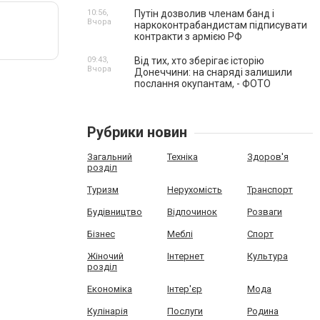
10:56,
Путін дозволив членам банд і
Вчора
наркоконтрабандистам підписувати
контракти з армією РФ
09:43,
Від тих, хто зберігає історію
Вчора
Донеччини: на снаряді залишили
послання окупантам, - ФОТО
Рубрики новин
Загальний
Техніка
Здоров'я
розділ
Туризм
Нерухомість
Транспорт
Будівництво
Відпочинок
Розваги
Бізнес
Меблі
Спорт
Жіночий
Інтернет
Культура
розділ
Економіка
Інтер'єр
Мода
Кулінарія
Послуги
Родина