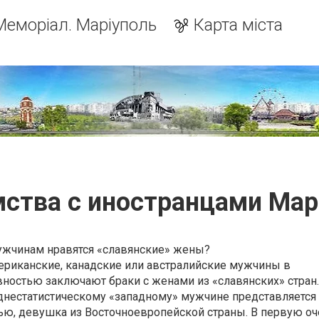
Меморіал. Маріуполь
Карта міста
ства с иностранцами Ма
жчинам нравятся «славянские» жены?
ериканские, канадские или австралийские мужчины в
вностью заключают браки с женами из «славянских» стран.
еднестатистическому «западному» мужчине представляетс
ью, девушка из Восточноевропейской страны. В первую о