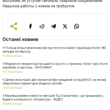
высоким, не уступая гаечным, сварным соединениям.
Навыков работы с клеем не требуется.
Останні новини
У Польщі влаштували масові протести на захист українців після 180
нападів за півроку
15:25,
Сьогодні
У Маріуполі генератори продають просто з причепа: попит зріс після
перебоїв зі світлом, - ФОТОФАКТ
14:17,
Сьогодні
У Дніпрі внаслідок дій окупантів був знищений склад ВООЗ, на якому
зберігалися гуманітарні медичні засоби
13:57,
Сьогодні
У Макіївці майже повністю вигорів ТЦ «Галактика», що працював у
будівлі колишнього «Епіцентру», - ВІДЕО
10:08,
Сьогодні