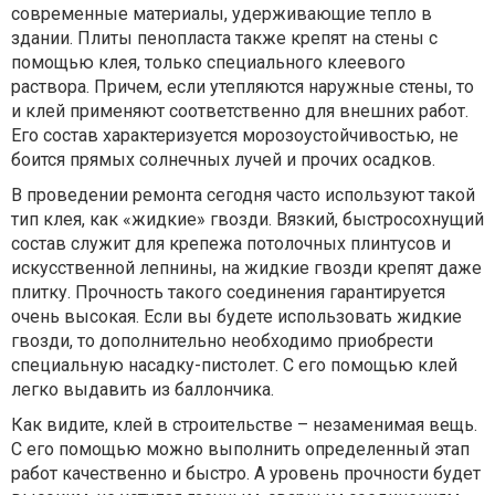
современные материалы, удерживающие тепло в
здании. Плиты пенопласта также крепят на стены с
помощью клея, только специального клеевого
раствора. Причем, если утепляются наружные стены, то
и клей применяют соответственно для внешних работ.
Его состав характеризуется морозоустойчивостью, не
боится прямых солнечных лучей и прочих осадков.
В проведении ремонта сегодня часто используют такой
тип клея, как «жидкие» гвозди. Вязкий, быстросохнущий
состав служит для крепежа потолочных плинтусов и
искусственной лепнины, на жидкие гвозди крепят даже
плитку. Прочность такого соединения гарантируется
очень высокая. Если вы будете использовать жидкие
гвозди, то дополнительно необходимо приобрести
специальную насадку-пистолет. С его помощью клей
легко выдавить из баллончика.
Как видите, клей в строительстве – незаменимая вещь.
С его помощью можно выполнить определенный этап
работ качественно и быстро. А уровень прочности будет