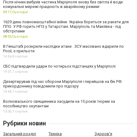
Після нічних вибухів частина Маріуполя знову без світла й води:
комунальні мережі працюють в аварійному режимі
09:17,
Сьогодні
1629 день повномасштабної війни. Україна бореться за ракети для
ППО. У РФ горить НПЗ у Татарстані. Маріуполь та Макіївка - під
обстрілами
08:53,
Сьогодні
В Генштабі розкрили наслідки атаки . ЗСУ масовано вдарили по
Росії, є прильоти
14:56,
8 серпня
СБС підтвердили удари по чотирьох підстанціях у Маріуполі
19:31,
7 серпня
Дезертирував під час оборони Маріуполя і перейшов на бік РФ:
прикордоннику повідомили про підозру
14:44,
7 серпня
Волноваського священника засудили на 15 років тюрми за
пособництво окупантам
13:00,
7 серпня
Рубрики новин
Загальний розділ
Техніка
Здоров'я