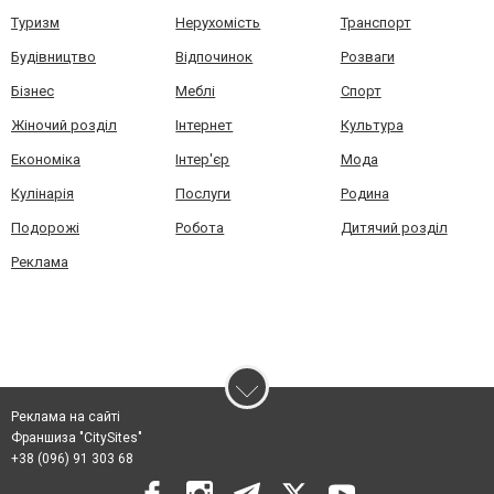
Туризм
Нерухомість
Транспорт
Будівництво
Відпочинок
Розваги
Бізнес
Меблі
Спорт
Жіночий розділ
Інтернет
Культура
Економіка
Інтер'єр
Мода
Кулінарія
Послуги
Родина
Подорожі
Робота
Дитячий розділ
Реклама
Реклама на сайті
Франшиза "CitySites"
+38 (096) 91 303 68