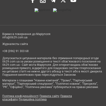
Віримо в повернення до Маріуполя
info@0629.com.ua
Журналисты сайта
+38 (096) 91 303 68
Допускається цитування матеріалів без отримання попередньої згоди
0629.com.ua за умови розміщення в тексті обов'язкового посилання на
0629.com.ua - Сайт міста Маріуполя. Для інтернет-видань обов'язкове
розміщення прямого, відкритого для пошукових систем гіперпосилання
на цитовані статті не нижче другого абзацу в тексті або в якості джерела.
Порушення виняткових прав переслідується Законом.
Матеріали з плашками "Новини компаній", "Промо", "Партнерський
матеріал", "Партнерський спецпроєкт", "Політичні новини", "Пресреліз",
"PR", "Офіційно", "Політична реклама" публікуються на правах реклами.
Політика конфіденційності
Правила сайту
Правила
класифайд
Редакційна політика